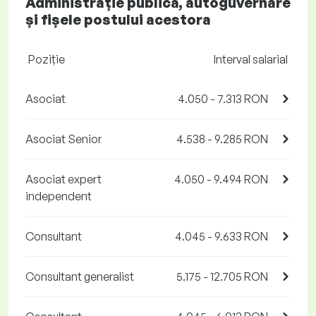
Administrație publică, autoguvernare
și fișele postului acestora
Poziţie
Interval salarial
Asociat
4.050 - 7.313 RON
Asociat Senior
4.538 - 9.285 RON
Asociat expert
4.050 - 9.494 RON
independent
Consultant
4.045 - 9.633 RON
Consultant generalist
5.175 - 12.705 RON