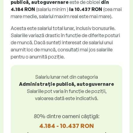
publică, autoguvernare
este de obicei
din
4.184 RON
(salariu minim )
la
10.437 RON
(cea mai
mare medie, salariul maxim real este mai mare).
Acesta este salariul total lunar, inclusiv bonusurile.
Salariile variază drastic în funcție de diferite posturi
de muncă. Dacă sunteți interesat de salariul unui
anumit loc de muncă, consultați mai jos salariile
pentru o anumită poziție.
Salariu lunar net din categoria
Administrație publică, autoguvernare
Salariile pot varia în funcție de poziții,
valoarea dată este indicativă.
80% dintre oameni câștigă:
4.184 - 10.437 RON