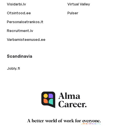
Visidarbi.lv
Virtual Valley
Otsintood.ee
Pulser
Personaloatrankos.lt
Recruitment.lv
Varbamisteenused.ee
Scandinavia
Jobly.fi
A better world of work for
everyone
.