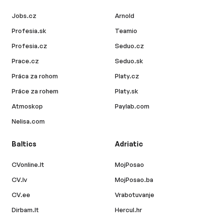
Jobs.cz
Arnold
Profesia.sk
Teamio
Profesia.cz
Seduo.cz
Prace.cz
Seduo.sk
Práca za rohom
Platy.cz
Práce za rohem
Platy.sk
Atmoskop
Paylab.com
Nelisa.com
Baltics
Adriatic
CVonline.lt
MojPosao
CV.lv
MojPosao.ba
CV.ee
Vrabotuvanje
Dirbam.lt
Hercul.hr