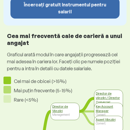
Încercați gratuit Instrumentul pentru
salarii
Cea mai frecventă cale de carieră a unui
angajat
Graficul arată modul în care angajații progresează cel
mai adesea în cariera lor. Faceți clic pe numele poziției
pentru a intra în detalii cu datele salariale.
Cel mai de obicei (>15%)
Mai puțin frecvente (5-15%)
Director de
vânzări / Director
Rare (<5%)
Comercial
Conducere
Director de
Key Account
(management) de
Vânzări
Manager
nivel superior
Management
Comerț
Agent Vânzări
Comerț