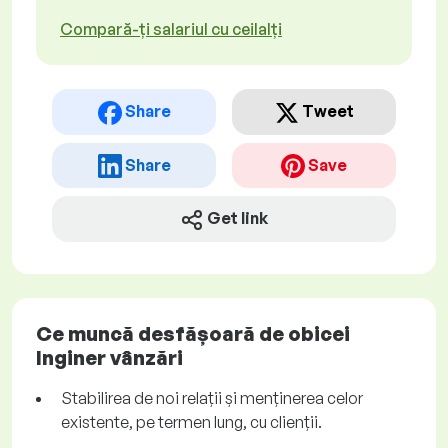
Compară-ți salariul cu ceilalți
Share
Tweet
Share
Save
Get link
Ce muncă desfășoară de obicei
Inginer vânzări
Stabilirea de noi relații și menținerea celor
existente, pe termen lung, cu clienții.