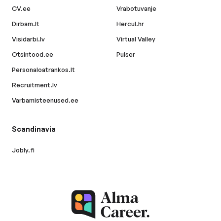
CV.ee
Vrabotuvanje
Dirbam.lt
Hercul.hr
Visidarbi.lv
Virtual Valley
Otsintood.ee
Pulser
Personaloatrankos.lt
Recruitment.lv
Varbamisteenused.ee
Scandinavia
Jobly.fi