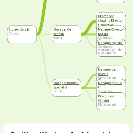
Director de
vânzări / Director
Comercial
Conducere
Inginer vânzări
Manager de
Manager/Director
(management) de
Comerț
vânzări
pe țară
nivel superior
Comerț
Conducere
(management) de
Manager regional
nivel superior
Conducere
(management) de
nivel superior
Manager de
produs
Management
Manager produs -
Manager produs
Specialist
IT
Banking
Tehnologia
informației
Director de
Vânzări
Management