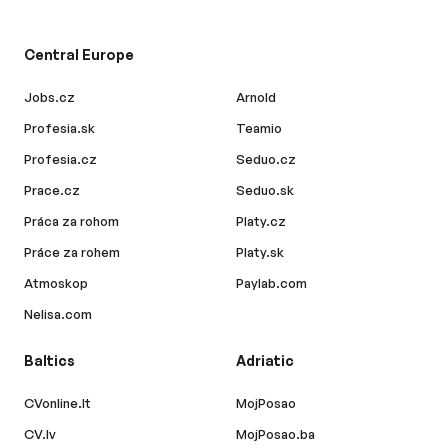
Central Europe
Jobs.cz
Arnold
Profesia.sk
Teamio
Profesia.cz
Seduo.cz
Prace.cz
Seduo.sk
Práca za rohom
Platy.cz
Práce za rohem
Platy.sk
Atmoskop
Paylab.com
Nelisa.com
Baltics
Adriatic
CVonline.lt
MojPosao
CV.lv
MojPosao.ba