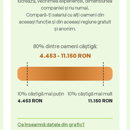
lucrează, vechimea experienței, dimensiunea
companiei și nu numai.
Compară-ți salariul cu alți oameni din
aceeași funcție și din aceeași regiune gratuit
și anonim.
80% dintre oameni câștigă:
4.453 - 11.150 RON
10% câștigă mai puțin
10% câștigă mai mult
4.453 RON
11.150 RON
Ce înseamnă datele din grafic?