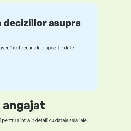
 deciziilor asupra
ți avea întotdeauna la dispoziție date
i angajat
entru a intra în detalii cu datele salariale.