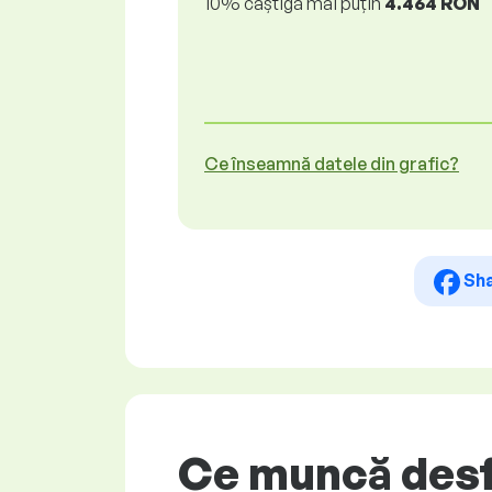
10% câștigă mai puțin
4.464 RON
Ce înseamnă datele din grafic?
Sh
Ce muncă desfă