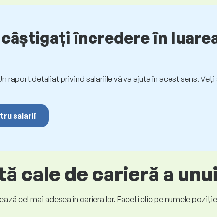
câștigați încredere în luarea
. Un raport detaliat privind salariile vă va ajuta în acest sens. Ve
tru salarii
ă cale de carieră a unu
ază cel mai adesea în cariera lor. Faceți clic pe numele poziției p