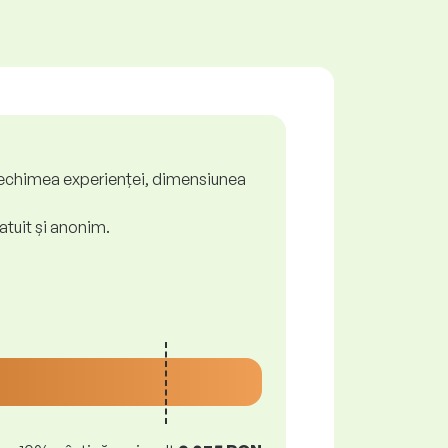
ă, vechimea experienței, dimensiunea
atuit și anonim.