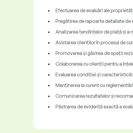
Efectuarea de evaluări ale proprietăți
Pregătirea de rapoarte detaliate de e
Analizarea tendințelor de piață și a m
Asistarea clienților în procesul de c
Promovarea și găsirea de spații rezid
Colaborarea cu clienții pentru a înțele
Evaluarea condiției și caracteristicil
Menținerea la curent cu reglementările
Comunicarea rezultatelor și recomandă
Păstrarea de evidență exactă a evaluă