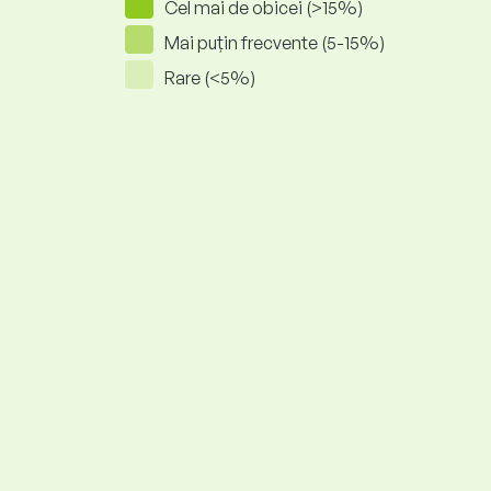
Cel mai de obicei (>15%)
Mai puțin frecvente (5-15%)
Rare (<5%)