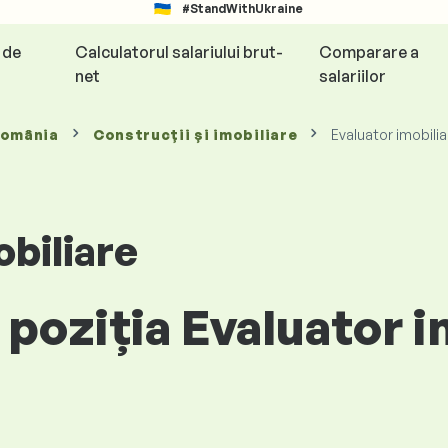
#StandWithUkraine
e de
Calculatorul salariului brut-
Comparare a
net
salariilor
România
Construcții și imobiliare
Evaluator imobilia
obiliare
 poziția Evaluator i