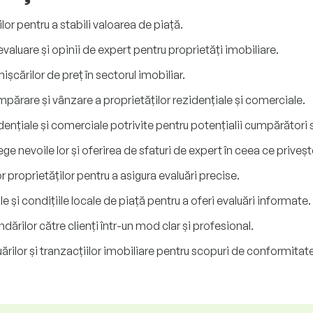
lor pentru a stabili valoarea de piață.
valuare și opinii de expert pentru proprietăți imobiliare.
ișcărilor de preț în sectorul imobiliar.
umpărare și vânzare a proprietăților rezidențiale și comerciale.
ențiale și comerciale potrivite pentru potențialii cumpărători s
ge nevoile lor și oferirea de sfaturi de expert în ceea ce privește
or proprietăților pentru a asigura evaluări precise.
 și condițiile locale de piață pentru a oferi evaluări informate.
rilor către clienți într-un mod clar și profesional.
rilor și tranzacțiilor imobiliare pentru scopuri de conformitate