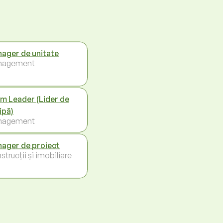
ager de unitate
nagement
m Leader (Lider de
ipă)
nagement
ager de proiect
trucții și imobiliare