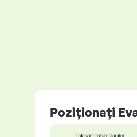
Poziționați Eva
În clasamentul salariilor