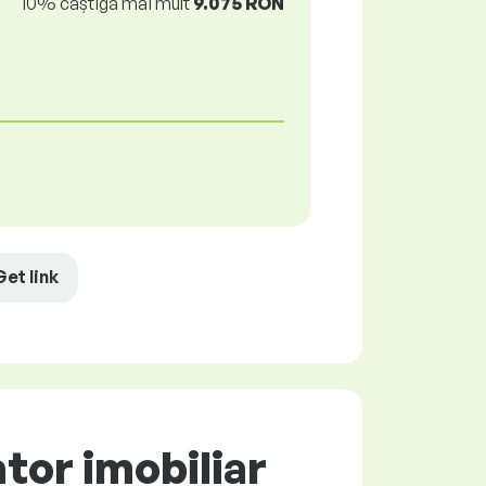
10% câștigă mai mult
9.075 RON
Get link
tor imobiliar