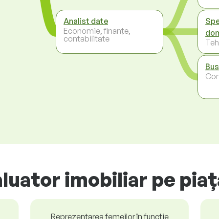
Analist date
Spe
Economie, finanțe,
dom
contabilitate
Teh
Bus
Co
luator imobiliar pe pia
Reprezentarea femeilor în funcție