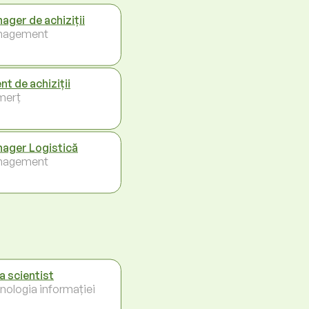
ager de achiziții
nagement
nt de achiziții
merț
ager Logistică
nagement
a scientist
nologia informației