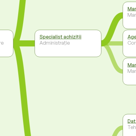
Man
Ma
Specialist achiziții
Age
re
Administrație
Co
Man
Ma
Dat
Teh