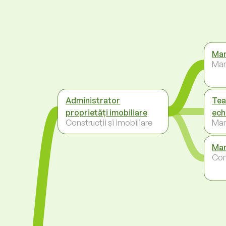
Man
Ma
Administrator
Tea
proprietăți imobiliare
ech
Construcții și imobiliare
Ma
Man
Cons