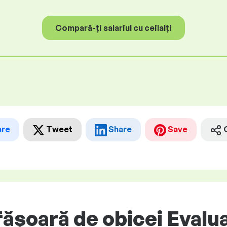
Compară-ți salariul cu ceilalți
are
Tweet
Share
Save
șoară de obicei Evalua