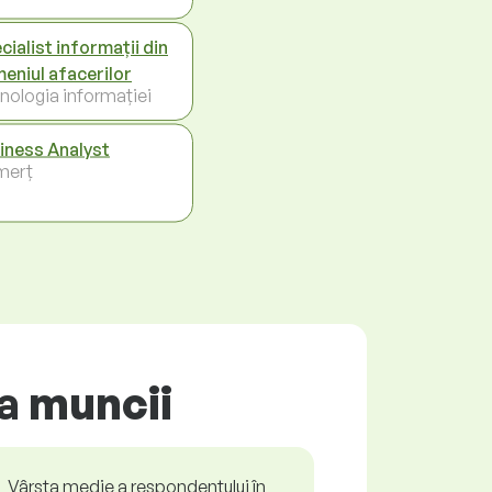
cialist informații din
eniul afacerilor
nologia informației
iness Analyst
merț
ța muncii
Vârsta medie a respondentului în