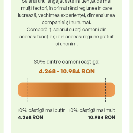
Salariul unui angajat este influențat de mai
mulți factori, în primul rând regiunea în care
lucrează, vechimea experienței, dimensiunea
companiei și nu numai.
Compară-ți salariul cu alți oameni din
aceeași funcție și din aceeași regiune gratuit
și anonim.
80% dintre oameni câștigă:
4.268 - 10.984 RON
10% câștigă mai puțin
10% câștigă mai mult
4.268 RON
10.984 RON