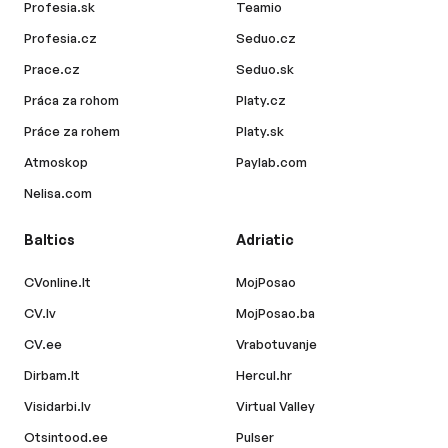
Profesia.sk
Teamio
Profesia.cz
Seduo.cz
Prace.cz
Seduo.sk
Práca za rohom
Platy.cz
Práce za rohem
Platy.sk
Atmoskop
Paylab.com
Nelisa.com
Baltics
Adriatic
CVonline.lt
MojPosao
CV.lv
MojPosao.ba
CV.ee
Vrabotuvanje
Dirbam.lt
Hercul.hr
Visidarbi.lv
Virtual Valley
Otsintood.ee
Pulser