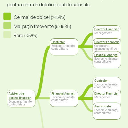
pentru a intra în detalii cu datele salariale.
Cel mai de obicei (>15%)
Mai puțin frecvente (5-15%)
Director Financiar
Management
Rare (<5%)
Controler
Director Economic
Economie, finanțe,
Conducere
contabilitate
(management) de
nivel superior
Financial Analyst
Economie, finanțe,
contabilitate
Controler
Economie, finanțe,
contabilitate
Asistent de
Financial Analyst
Director Financiar
Economie, finanțe,
Management
control financiar
contabilitate
Economie, finanțe,
contabilitate
Analist date
Economie, finanțe,
contabilitate