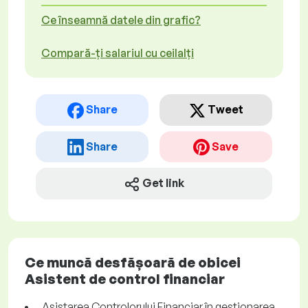
Ce înseamnă datele din grafic?
Compară-ți salariul cu ceilalți
Share
Tweet
Share
Save
Get link
Ce muncă desfășoară de obicei
Asistent de control financiar
Asistarea Controlorului Financiar în gestionarea