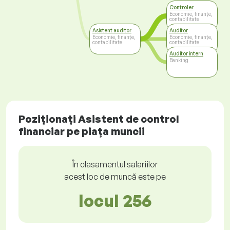
Controler
Economie, finanțe,
contabilitate
Asistent auditor
Auditor
Economie, finanțe,
Economie, finanțe,
contabilitate
contabilitate
Auditor intern
Banking
Poziționați Asistent de control
financiar pe piața muncii
În clasamentul salariilor
acest loc de muncă este pe
locul 256