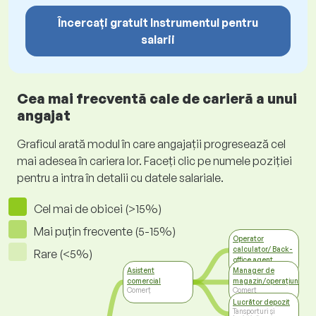
Încercați gratuit Instrumentul pentru
salarii
Cea mai frecventă cale de carieră a unui
angajat
Graficul arată modul în care angajații progresează cel
mai adesea în cariera lor. Faceți clic pe numele poziției
pentru a intra în detalii cu datele salariale.
Cel mai de obicei (>15%)
Mai puțin frecvente (5-15%)
Operator
calculator/ Back-
Rare (<5%)
office agent
Administrație
Asistent
Manager de
comercial
magazin/operațiuni
Comerț
Comerț
Lucrător depozit
Tansporturi și