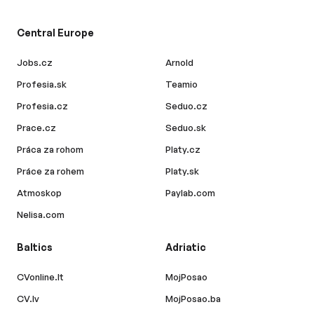
Central Europe
Jobs.cz
Arnold
Profesia.sk
Teamio
Profesia.cz
Seduo.cz
Prace.cz
Seduo.sk
Práca za rohom
Platy.cz
Práce za rohem
Platy.sk
Atmoskop
Paylab.com
Nelisa.com
Baltics
Adriatic
CVonline.lt
MojPosao
CV.lv
MojPosao.ba