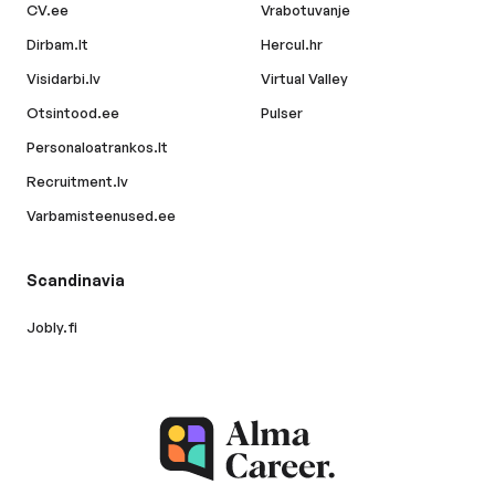
CV.ee
Vrabotuvanje
Dirbam.lt
Hercul.hr
Visidarbi.lv
Virtual Valley
Otsintood.ee
Pulser
Personaloatrankos.lt
Recruitment.lv
Varbamisteenused.ee
Scandinavia
Jobly.fi