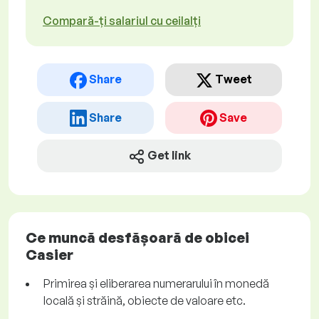
Compară-ți salariul cu ceilalți
Share
Tweet
Share
Save
Get link
Ce muncă desfășoară de obicei
Casier
Primirea și eliberarea numerarului în monedă
locală și străină, obiecte de valoare etc.