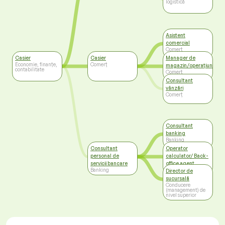
logistică
Asistent
comercial
Comerț
Casier
Casier
Manager de
Economie, finanțe,
Comerț
magazin/operațiuni
contabilitate
Comerț
Consultant
vânzări
Comerț
Consultant
banking
Banking
Consultant
Operator
personal de
calculator/ Back-
servicii bancare
office agent
Banking
Administrație
Director de
sucursală
Conducere
(management) de
nivel superior