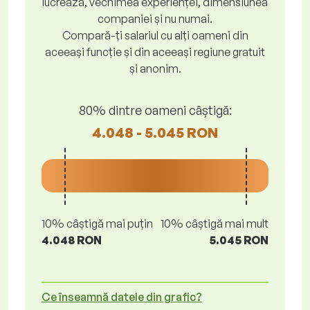
lucrează, vechimea experienței, dimensiunea
companiei și nu numai.
Compară-ți salariul cu alți oameni din
aceeași funcție și din aceeași regiune gratuit
și anonim.
80% dintre oameni câștigă:
4.048 - 5.045 RON
10% câștigă mai puțin
10% câștigă mai mult
4.048 RON
5.045 RON
Ce înseamnă datele din grafic?