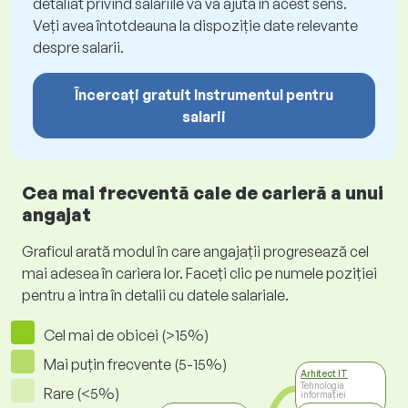
detaliat privind salariile vă va ajuta în acest sens.
Veți avea întotdeauna la dispoziție date relevante
despre salarii.
Încercați gratuit Instrumentul pentru
salarii
Cea mai frecventă cale de carieră a unui
angajat
Graficul arată modul în care angajații progresează cel
mai adesea în cariera lor. Faceți clic pe numele poziției
pentru a intra în detalii cu datele salariale.
Cel mai de obicei (>15%)
Mai puțin frecvente (5-15%)
Arhitect IT
Tehnologia
Rare (<5%)
informației