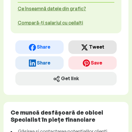
Ce înseamnă datele din grafic?
Compară-ți salariul cu ceilalți
Share
Tweet
Share
Save
Get link
Ce muncă desfășoară de obicei
Specialist în piețe financiare
Găsirea și contactarea potențialilor clienți.