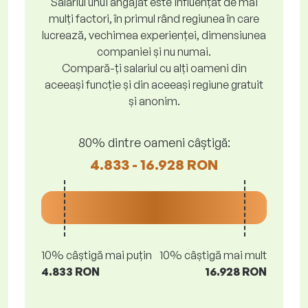
Salariul unui angajat este influențat de mai
mulți factori, în primul rând regiunea în care
lucrează, vechimea experienței, dimensiunea
companiei și nu numai.
Compară-ți salariul cu alți oameni din
aceeași funcție și din aceeași regiune gratuit
și anonim.
80% dintre oameni câștigă:
4.833 - 16.928 RON
10% câștigă mai puțin
10% câștigă mai mult
4.833 RON
16.928 RON