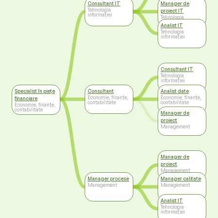
Consultant IT
Manager de
Tehnologia
proiect IT
informației
Tehnologia
informației
Analist IT
Tehnologia
informației
Consultant IT
Tehnologia
informației
Specialist în piețe
Consultant
Analist date
Economie, finanțe,
Economie, finanțe,
financiare
contabilitate
contabilitate
Economie, finanțe,
contabilitate
Manager de
proiect
Management
Manager de
proiect
Management
Manager procese
Manager calitate
Management
Management
Analist IT
Tehnologia
informației