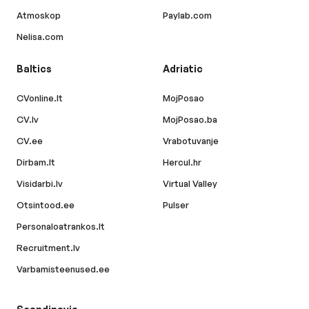
Atmoskop
Paylab.com
Nelisa.com
Baltics
Adriatic
CVonline.lt
MojPosao
CV.lv
MojPosao.ba
CV.ee
Vrabotuvanje
Dirbam.lt
Hercul.hr
Visidarbi.lv
Virtual Valley
Otsintood.ee
Pulser
Personaloatrankos.lt
Recruitment.lv
Varbamisteenused.ee