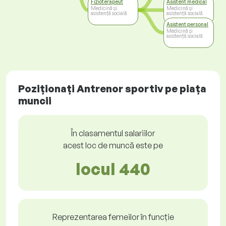
Fizioterapeut
Asistent medical
Medicină și
Medicină și
asistență socială
asistență socială
Asistent personal
Medicină și
asistență socială
Poziționați Antrenor sportiv pe piața
muncii
În clasamentul salariilor
acest loc de muncă este pe
locul 440
Reprezentarea femeilor în funcție