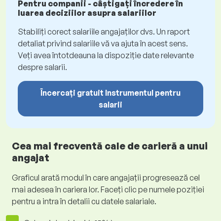
Pentru companii - câștigați încredere în
luarea deciziilor asupra salariilor
Stabiliți corect salariile angajaților dvs. Un raport
detaliat privind salariile vă va ajuta în acest sens.
Veți avea întotdeauna la dispoziție date relevante
despre salarii.
Încercați gratuit Instrumentul pentru
salarii
Cea mai frecventă cale de carieră a unui
angajat
Graficul arată modul în care angajații progresează cel
mai adesea în cariera lor. Faceți clic pe numele poziției
pentru a intra în detalii cu datele salariale.