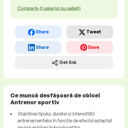
Compară-ți salariul cu ceilalți
Share
Tweet
Share
Save
Get link
Ce muncă desfășoară de obicei
Antrenor sportiv
Stabilirea tipului, duratei și intensității
antrenamentelor în funcție de efectul așteptat
asupra echipei/subordonaților.