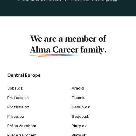
We are a member of
Alma Career
family.
Central Europe
Jobs.cz
Arnold
Profesia.sk
Teamio
Profesia.cz
Seduo.cz
Prace.cz
Seduo.sk
Práca za rohom
Platy.cz
Práce za rohem
Platy.sk