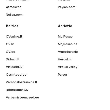
Atmoskop
Paylab.com
Nelisa.com
Baltics
Adriatic
CVonline.lt
MojPosao
CV.lv
MojPosao.ba
CV.ee
Vrabotuvanje
Dirbam.lt
Hercul.hr
Visidarbi.lv
Virtual Valley
Otsintood.ee
Pulser
Personaloatrankos.lt
Recruitment.lv
Varbamisteenused.ee