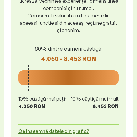
lucrează, vechimea experienței, dimensiunea
companiei și nu numai.
Compară-ți salariul cu alți oameni din
aceeași funcție și din aceeași regiune gratuit
și anonim.
80% dintre oameni câștigă:
4.050 - 8.453 RON
10% câștigă mai puțin
10% câștigă mai mult
4.050 RON
8.453 RON
Ce înseamnă datele din grafic?