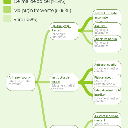
Cel mai de obicei (>15%)
Mai puțin frecvente (5-15%)
Tester IT - teste
automate
Rare (<5%)
Tehnologia
informației
QA Analyst (IT
Analist IT
Tehnologia
Tester)
informației
Tehnologia
informației
Specialist Scrum
Tehnologia
informației
Antrenor sportiv
Educație, știință și
cercetare
Antrenor sportiv
Instructor de
Fizioterapeut
Educație, știință și
Medicină și
fitness
cercetare
asistență socială
Educație, știință și
cercetare
Educator/Instructor/
Îngrijitor
Educație, știință și
cercetare
Asistent medicină
dentară
Medicină și
asistență socială