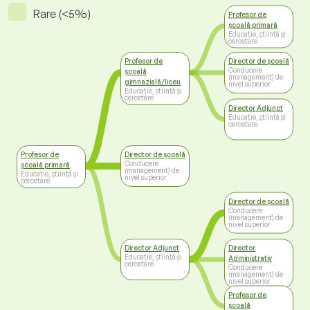
Rare (<5%)
Profesor de
școală primară
Educație, știință și
cercetare
Profesor de
Director de școală
Conducere
școală
(management) de
gimnazială/liceu
nivel superior
Educație, știință și
cercetare
Director Adjunct
Educație, știință și
cercetare
Profesor de
Director de școală
Conducere
școală primară
(management) de
Educație, știință și
nivel superior
cercetare
Director de școală
Conducere
(management) de
nivel superior
Director Adjunct
Director
Educație, știință și
Administrativ
cercetare
Conducere
(management) de
nivel superior
Profesor de
școală