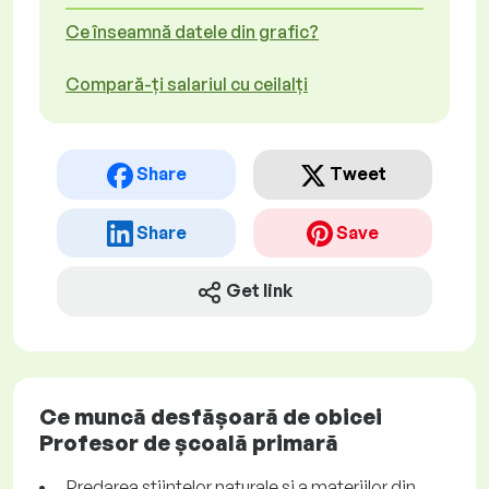
Ce înseamnă datele din grafic?
Compară-ți salariul cu ceilalți
Share
Tweet
Share
Save
Get link
Ce muncă desfășoară de obicei
Profesor de școală primară
Predarea științelor naturale și a materiilor din