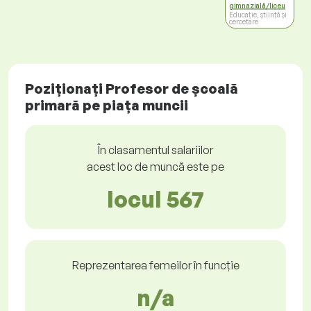
gimnazială/liceu
Educație, știință și
cercetare
Poziționați Profesor de școală
primară pe piața muncii
În clasamentul salariilor
acest loc de muncă este pe
locul 567
Reprezentarea femeilor în funcție
n/a