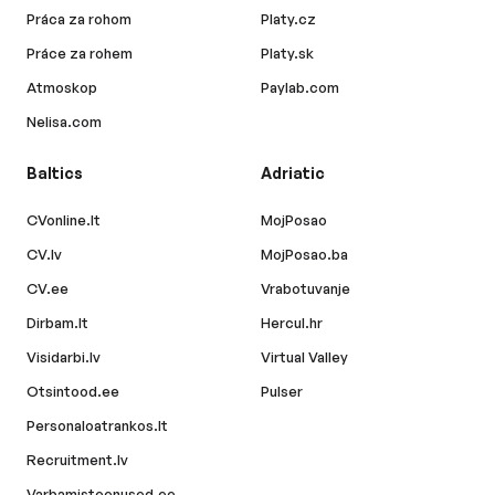
Práca za rohom
Platy.cz
Práce za rohem
Platy.sk
Atmoskop
Paylab.com
Nelisa.com
Baltics
Adriatic
CVonline.lt
MojPosao
CV.lv
MojPosao.ba
CV.ee
Vrabotuvanje
Dirbam.lt
Hercul.hr
Visidarbi.lv
Virtual Valley
Otsintood.ee
Pulser
Personaloatrankos.lt
Recruitment.lv
Varbamisteenused.ee