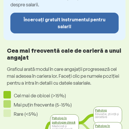
despre salarii.
Încercați gratuit Instrumentul pentru
salarii
Cea mai frecventă cale de carieră a unui
angajat
Graficul arată modul în care angajații progresează cel
mai adesea în cariera lor. Faceți clic pe numele poziției
pentru a intra în detalii cu datele salariale.
Cel mai de obicei (>15%)
Mai puțin frecvente (5-15%)
Psiholog
Rare (<5%)
Educație, știință și
cercetare
Psiholog în
psihologie clinică
Psiholog în
Medicină și