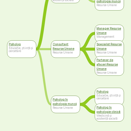
asistență socială
psihologia muncii
Resurse Umane
Manager Resurse
Umane
Management
Psiholog
Consultant
Specialist Resurse
Educație, știință și
Resurse Umane
Umane
cercetare
Resurse Umane
Resurse Umane
Partener de
afaceri Resurse
Umane
Resurse Umane
Psiholog
Educație, știință și
cercetare
Psiholog în
psihologia muncii
Psiholog în
Resurse Umane
psihologie clinică
Medicină și
asistență socială