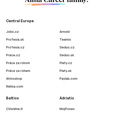
Alma Career
family.
Central Europe
Jobs.cz
Arnold
Profesia.sk
Teamio
Profesia.cz
Seduo.cz
Prace.cz
Seduo.sk
Práca za rohom
Platy.cz
Práce za rohem
Platy.sk
Atmoskop
Paylab.com
Nelisa.com
Baltics
Adriatic
CVonline.lt
MojPosao