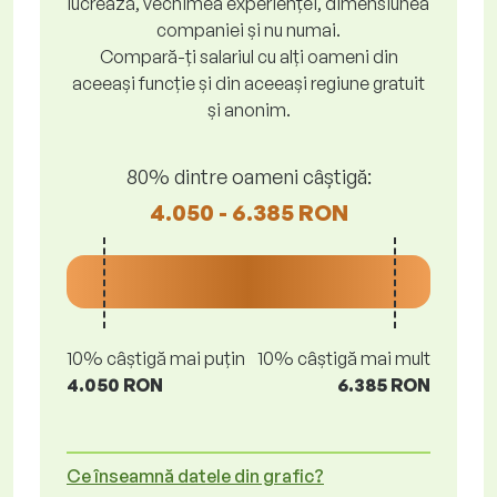
lucrează, vechimea experienței, dimensiunea
companiei și nu numai.
Compară-ți salariul cu alți oameni din
aceeași funcție și din aceeași regiune gratuit
și anonim.
80% dintre oameni câștigă:
4.050 - 6.385 RON
10% câștigă mai puțin
10% câștigă mai mult
4.050 RON
6.385 RON
Ce înseamnă datele din grafic?