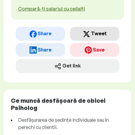
Compară-ți salariul cu ceilalți
Share
Tweet
Share
Save
Get link
Ce muncă desfășoară de obicei
Psiholog
Desfășurarea de ședințe individuale sau în
perechi cu clienții.