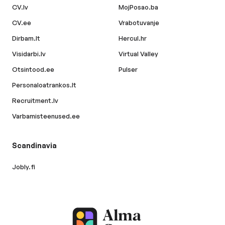
CV.lv
MojPosao.ba
CV.ee
Vrabotuvanje
Dirbam.lt
Hercul.hr
Visidarbi.lv
Virtual Valley
Otsintood.ee
Pulser
Personaloatrankos.lt
Recruitment.lv
Varbamisteenused.ee
Scandinavia
Jobly.fi