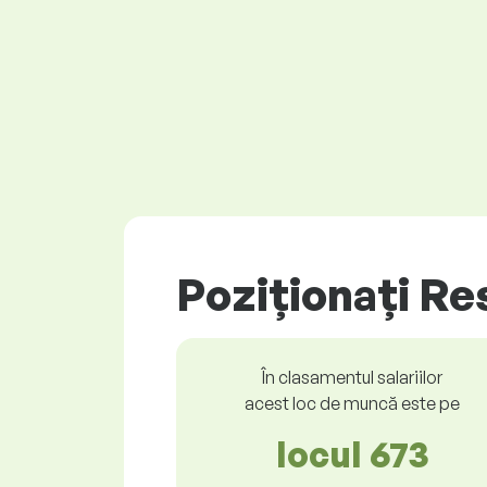
Poziționați Re
În clasamentul salariilor
acest loc de muncă este pe
locul 673