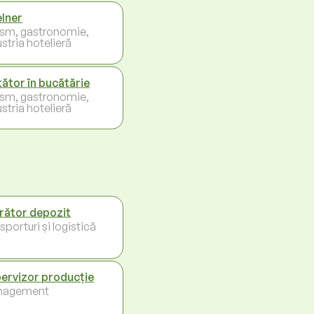
lner
ism, gastronomie,
stria hotelieră
tător în bucătărie
ism, gastronomie,
stria hotelieră
rător depozit
porturi și logistică
ervizor producție
nagement