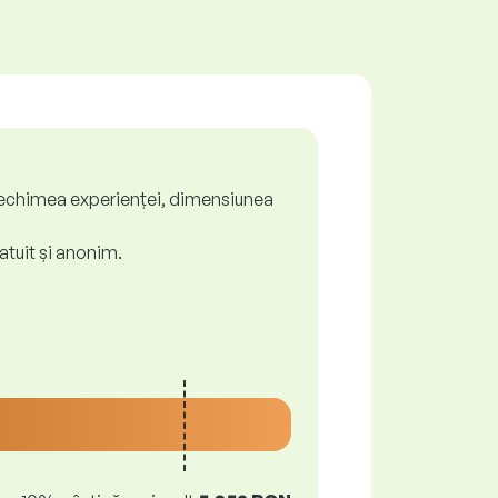
ă, vechimea experienței, dimensiunea
atuit și anonim.