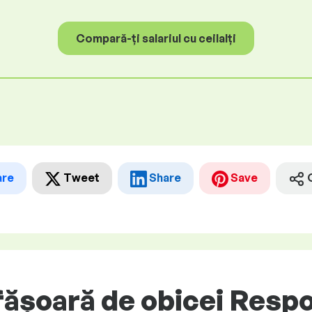
Compară-ți salariul cu ceilalți
are
Tweet
Share
Save
ășoară de obicei Respo