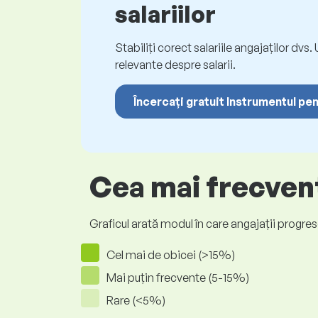
salariilor
Stabiliți corect salariile angajaților dvs
relevante despre salarii.
Încercați gratuit Instrumentul pen
Cea mai frecvent
Graficul arată modul în care angajații progrese
Cel mai de obicei (>15%)
Mai puțin frecvente (5-15%)
Rare (<5%)