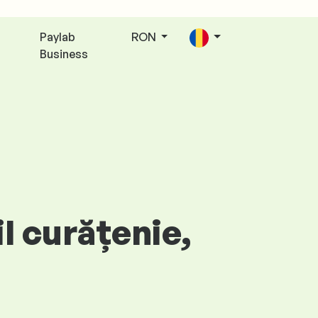
Paylab
RON
Business
l curățenie,