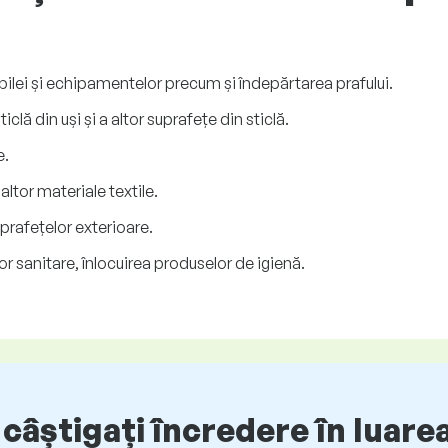
bilei și echipamentelor precum și îndepărtarea prafului.
iclă din uși și a altor suprafețe din sticlă.
e.
altor materiale textile.
uprafețelor exterioare.
or sanitare, înlocuirea produselor de igienă.
câștigați încredere în luarea