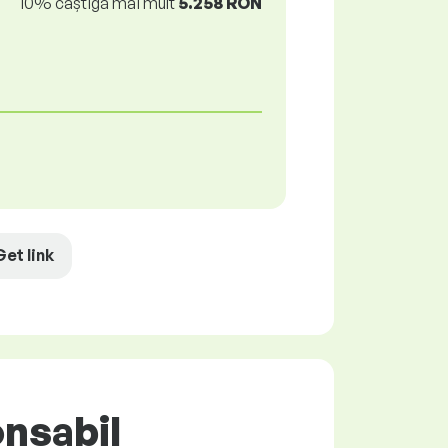
10% câștigă mai mult
5.258 RON
Get link
nsabil