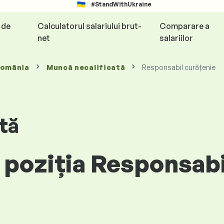
#StandWithUkraine
e de
Calculatorul salariului brut-
Comparare a
net
salariilor
România
Muncă necalificată
Responsabil curățenie
tă
 poziția Responsabi