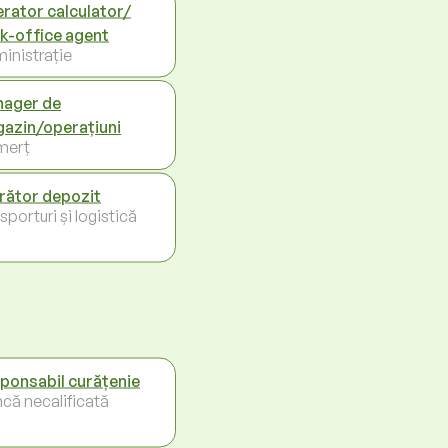
rator calculator/
k-office agent
inistrație
ager de
azin/operațiuni
merț
rător depozit
porturi și logistică
ponsabil curățenie
că necalificată