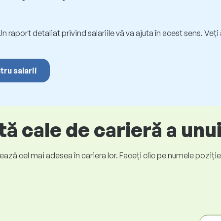
. Un raport detaliat privind salariile vă va ajuta în acest sens. Ve
tru salarii
ă cale de carieră a unu
ază cel mai adesea în cariera lor. Faceți clic pe numele poziției p