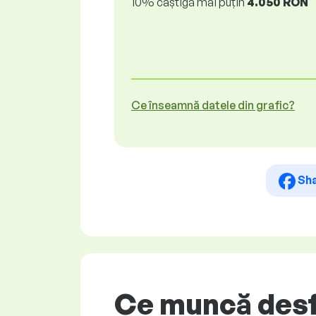
10% câștigă mai puțin
4.050 RON
Ce înseamnă datele din grafic?
Sh
Ce muncă desf