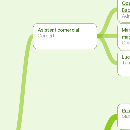
Ope
Bac
Adm
Asistent comercial
Man
Comerț
mag
Co
Luc
Tans
Res
Mun