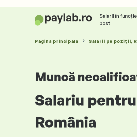
Salarii în funcți
post
Pagina principală
Salarii
pe poziții
, 
Muncă necalifica
Salariu pentru
România