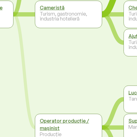
e
Cameristă
Che
Turism, gastronomie,
Tur
industria hotelieră
indu
Aju
Tur
indu
Luc
Tans
Operator producție /
Sup
Ma
mașinist
Producție