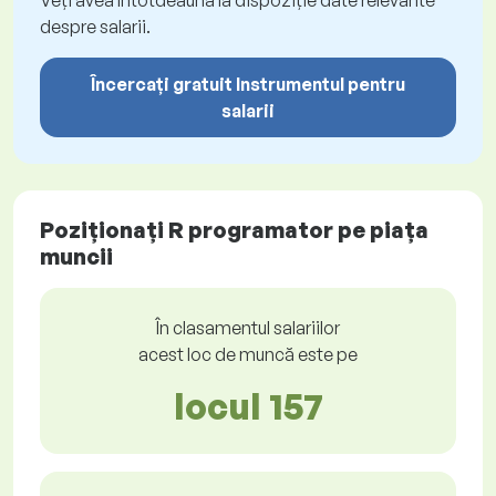
Veți avea întotdeauna la dispoziție date relevante
despre salarii.
Încercați gratuit Instrumentul pentru
salarii
Poziționați R programator pe piața
muncii
În clasamentul salariilor
acest loc de muncă este pe
locul 157