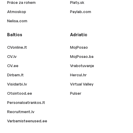
Práce za rohem
Platy.sk
Atmoskop
Paylab.com
Nelisa.com
Baltics
Adriatic
CVonline.lt
MojPosao
CV.lv
MojPosao.ba
CV.ee
Vrabotuvanje
Dirbam.lt
Hercul.hr
Visidarbi.lv
Virtual Valley
Otsintood.ee
Pulser
Personaloatrankos.lt
Recruitment.lv
Varbamisteenused.ee