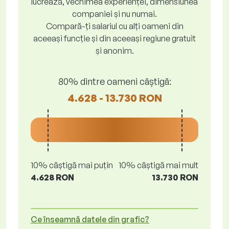
lucrează, vechimea experienței, dimensiunea
companiei și nu numai.
Compară-ți salariul cu alți oameni din
aceeași funcție și din aceeași regiune gratuit
și anonim.
80% dintre oameni câștigă:
4.628 - 13.730 RON
10% câștigă mai puțin
10% câștigă mai mult
4.628 RON
13.730 RON
Ce înseamnă datele din grafic?