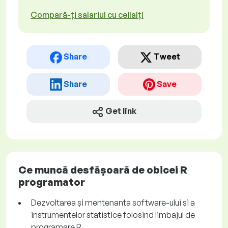
Compară-ți salariul cu ceilalți
Share
Tweet
Share
Save
Get link
Ce muncă desfășoară de obicei R
programator
Dezvoltarea și mentenanța software-ului și a
instrumentelor statistice folosind limbajul de
programare R.