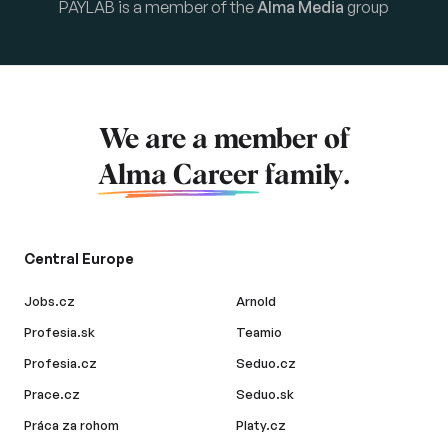
PAYLAB is a member of the
Alma Media
group
We are a member of
Alma Career
family.
Central Europe
Jobs.cz
Arnold
Profesia.sk
Teamio
Profesia.cz
Seduo.cz
Prace.cz
Seduo.sk
Práca za rohom
Platy.cz