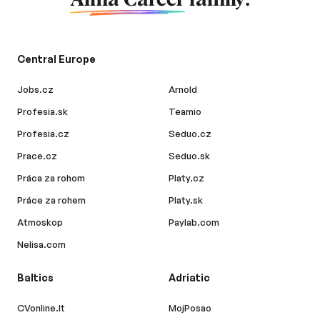
Alma Career
family.
Central Europe
Jobs.cz
Arnold
Profesia.sk
Teamio
Profesia.cz
Seduo.cz
Prace.cz
Seduo.sk
Práca za rohom
Platy.cz
Práce za rohem
Platy.sk
Atmoskop
Paylab.com
Nelisa.com
Baltics
Adriatic
CVonline.lt
MojPosao