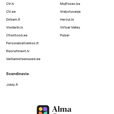
CV.lv
MojPosao.ba
CV.ee
Vrabotuvanje
Dirbam.lt
Hercul.hr
Visidarbi.lv
Virtual Valley
Otsintood.ee
Pulser
Personaloatrankos.lt
Recruitment.lv
Varbamisteenused.ee
Scandinavia
Jobly.fi