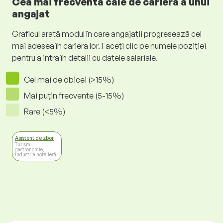
Cea mai frecventă cale de carieră a unui
angajat
Graficul arată modul în care angajații progresează cel
mai adesea în cariera lor. Faceți clic pe numele poziției
pentru a intra în detalii cu datele salariale.
Cel mai de obicei (>15%)
Mai puțin frecvente (5-15%)
Rare (<5%)
Asistent de zbor
Turism,
gastronomie,
industria hotelieră