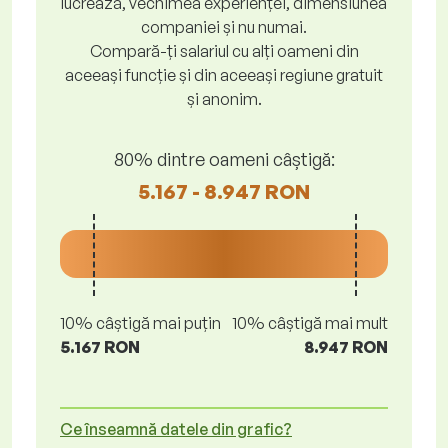
lucrează, vechimea experienței, dimensiunea
companiei și nu numai.
Compară-ți salariul cu alți oameni din
aceeași funcție și din aceeași regiune gratuit
și anonim.
80% dintre oameni câștigă:
5.167 - 8.947 RON
10% câștigă mai puțin
10% câștigă mai mult
5.167 RON
8.947 RON
Ce înseamnă datele din grafic?