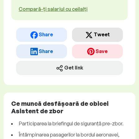
Compară-ți salariul cu ceilalți
Share
Tweet
Share
Save
Get link
Ce muncă desfășoară de obicei
Asistent de zbor
Participarea la briefingul de siguranță pre-zbor.
Întâmpinarea pasagerilor la bordul aeronavei,