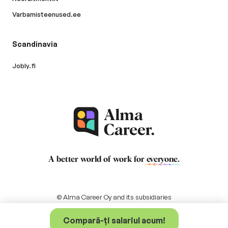
Varbamisteenused.ee
Scandinavia
Jobly.fi
A better world of work for
everyone
.
© Alma Career Oy and its subsidiaries
Compară-ți salariul acum!