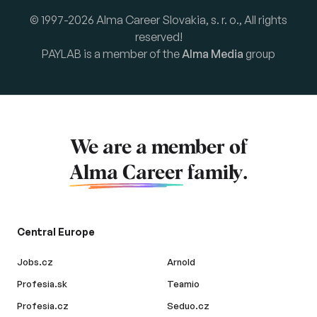
© 1997-2026 Alma Career Slovakia, s. r. o., All rights
reserved!
PAYLAB is a member of the
Alma Media
group
We are a member of
Alma Career
family.
Central Europe
Jobs.cz
Arnold
Profesia.sk
Teamio
Profesia.cz
Seduo.cz