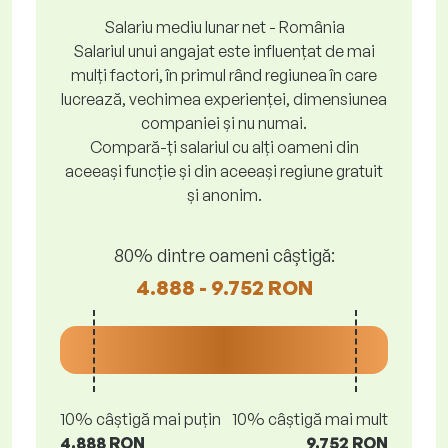
Salariu mediu lunar net - România
Salariul unui angajat este influențat de mai
mulți factori, în primul rând regiunea în care
lucrează, vechimea experienței, dimensiunea
companiei și nu numai.
Compară-ți salariul cu alți oameni din
aceeași funcție și din aceeași regiune gratuit
și anonim.
80% dintre oameni câștigă:
4.888 - 9.752 RON
10% câștigă mai puțin
10% câștigă mai mult
4.888 RON
9.752 RON