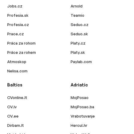
Jobs.cz
Arnold
Profesia.sk
Teamio
Profesia.cz
Seduo.cz
Prace.cz
Seduo.sk
Práca za rohom
Platy.cz
Práce za rohem
Platy.sk
Atmoskop
Paylab.com
Nelisa.com
Baltics
Adriatic
CVonline.lt
MojPosao
CV.lv
MojPosao.ba
CV.ee
Vrabotuvanje
Dirbam.lt
Hercul.hr