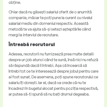
obține.
Chiar dacă nu găsești salariul oferit de o anumită
companie, măcar te poți pune la curent cu nivelul
salarial mediu din domeniul respectiv. Această
metodă te va ajuta să-și setezi așteptările când
mergi la interviul de recrutare.
Întreabă recrutorul
Adesea, recrutorii nu furnizează prea multe detalii
despre un job atunci când te sună, însă nici nu refuză
să răspundă dacă îi întrebi. Așa că încearcă să
întrebi tot ce te interesează despre jobul pentru care
ai fost sunat. De asemena, poți spune recrutorului ce
salariu îți dorești. Iar el, dacă va crede că nu te
încadrezi în bugetul alocat pentru poziția respectivă,
ar putea să-ți spună să nu bați drumul degeaba.