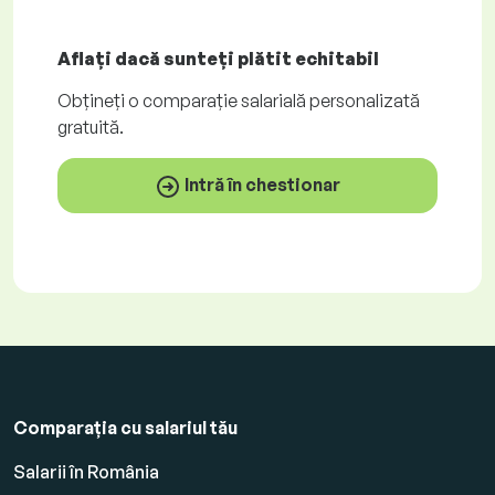
Aflați dacă sunteți plătit
echitabil
Obțineți o comparație salarială personalizată
gratuită
.
Intră în chestionar
Comparația cu salariul tău
Salarii în România