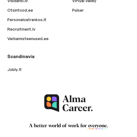
Visidarbi.lv
Virtual Valley
Otsintood.ee
Pulser
Personaloatrankos.lt
Recruitment.lv
Varbamisteenused.ee
Scandinavia
Jobly.fi
A better world of work for
everyone
.