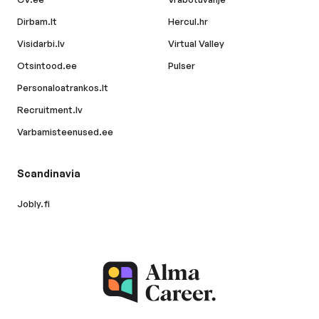
Dirbam.lt
Hercul.hr
Visidarbi.lv
Virtual Valley
Otsintood.ee
Pulser
Personaloatrankos.lt
Recruitment.lv
Varbamisteenused.ee
Scandinavia
Jobly.fi