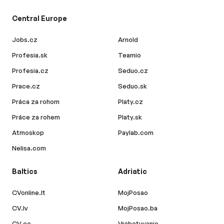
Central Europe
Jobs.cz
Arnold
Profesia.sk
Teamio
Profesia.cz
Seduo.cz
Prace.cz
Seduo.sk
Práca za rohom
Platy.cz
Práce za rohem
Platy.sk
Atmoskop
Paylab.com
Nelisa.com
Baltics
Adriatic
CVonline.lt
MojPosao
CV.lv
MojPosao.ba
CV.ee
Vrabotuvanje