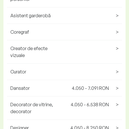
Asistent garderobă
>
Coregraf
>
Creator de efecte
>
vizuale
Curator
>
Dansator
4.050 - 7.091 RON
>
Decorator de vitrine,
4.050 - 6.538 RON
>
decorator
Designer
4.050 - 8.250 RON
>