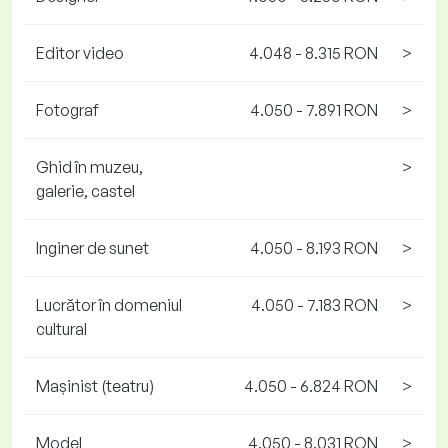
Editor video
4.048 - 8.315 RON
>
Fotograf
4.050 - 7.891 RON
>
Ghid în muzeu,
>
galerie, castel
Inginer de sunet
4.050 - 8.193 RON
>
Lucrător în domeniul
4.050 - 7.183 RON
>
cultural
Mașinist (teatru)
4.050 - 6.824 RON
>
Model
4.050 - 8.031 RON
>