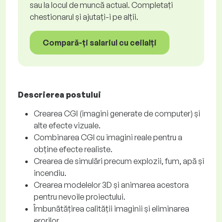
sau la locul de muncă actual. Completați
chestionarul și ajutați-i pe alții.
Compară-ți salariul cu ceilalți
Descrierea postului
Crearea CGI (imagini generate de computer) și
alte efecte vizuale.
Combinarea CGI cu imagini reale pentru a
obține efecte realiste.
Crearea de simulări precum explozii, fum, apă și
incendiu.
Crearea modelelor 3D și animarea acestora
pentru nevoile proiectului.
Îmbunătățirea calității imaginii și eliminarea
erorilor.