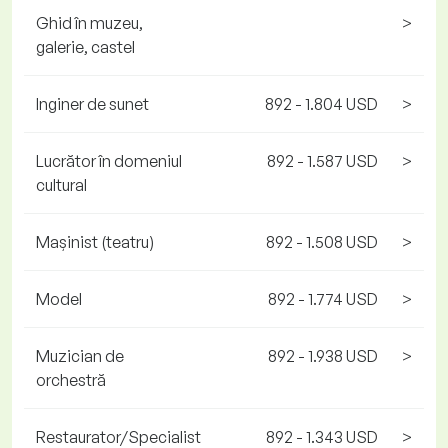
Ghid în muzeu,
>
galerie, castel
Inginer de sunet
892 - 1.804 USD
>
Lucrător în domeniul
892 - 1.587 USD
>
cultural
Mașinist (teatru)
892 - 1.508 USD
>
Model
892 - 1.774 USD
>
Muzician de
892 - 1.938 USD
>
orchestră
Restaurator/Specialist
892 - 1.343 USD
>