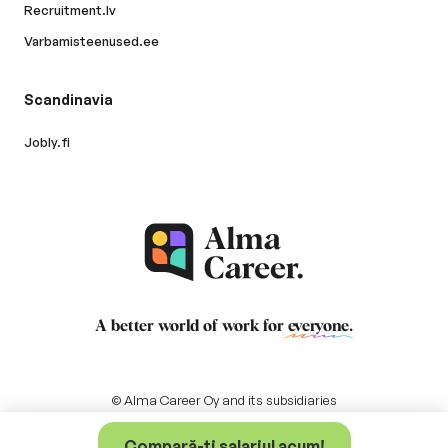
Recruitment.lv
Varbamisteenused.ee
Scandinavia
Jobly.fi
A better world of work for
everyone
.
© Alma Career Oy and its subsidiaries
Compară-ți salariul acum!