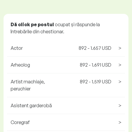
Dă click pe postul
ocupat și răspunde la
întrebările din chestionar.
Actor
892 - 1.657 USD
>
Arheolog
892 - 1.691 USD
>
Artist machiaje,
892 - 1.519 USD
>
peruchier
Asistent garderobă
>
Coregraf
>