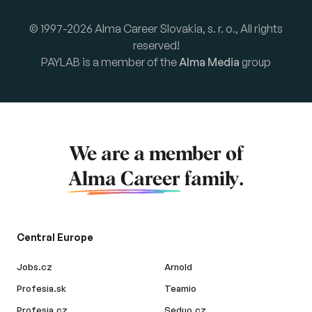
© 1997-2026 Alma Career Slovakia, s. r. o., All rights
reserved!
PAYLAB is a member of the
Alma Media
group
We are a member of
Alma Career
family.
Central Europe
Jobs.cz
Arnold
Profesia.sk
Teamio
Profesia.cz
Seduo.cz