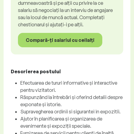
dumneavoastră și pe alții cu privire la ce
salariu să negociați la un interviu de angajare
sau la locul de muncă actual. Completați
chestionarul și ajutați-i pe alții.
Compară-ți salariul cu ceilalți
Descrierea postului
Efectuarea de tururi informative și interactive
pentru vizitatori.
Răspunzând la întrebări și oferind detalii despre
exponate și istorie.
Supravegherea ordinii si sigurantei in expozitii.
Ajutor în planificarea și organizarea de
evenimente și expoziții speciale.
Furnizarea de servicii pentru clienți de înaltă