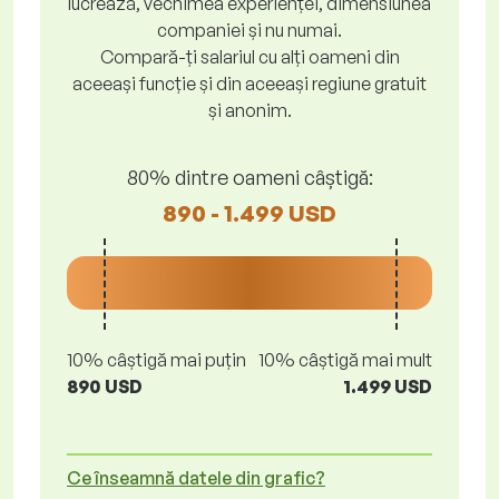
lucrează, vechimea experienței, dimensiunea
companiei și nu numai.
Compară-ți salariul cu alți oameni din
aceeași funcție și din aceeași regiune gratuit
și anonim.
80% dintre oameni câștigă:
890 - 1.499 USD
10% câștigă mai puțin
10% câștigă mai mult
890 USD
1.499 USD
Ce înseamnă datele din grafic?