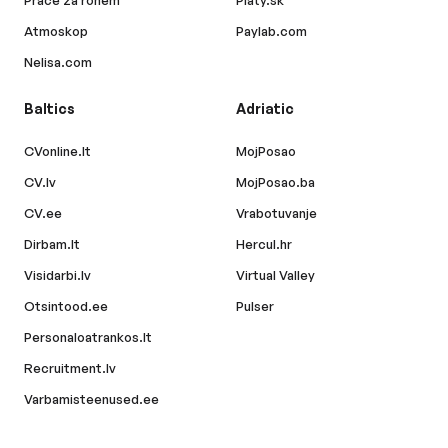
Práce za rohem
Platy.sk
Atmoskop
Paylab.com
Nelisa.com
Baltics
Adriatic
CVonline.lt
MojPosao
CV.lv
MojPosao.ba
CV.ee
Vrabotuvanje
Dirbam.lt
Hercul.hr
Visidarbi.lv
Virtual Valley
Otsintood.ee
Pulser
Personaloatrankos.lt
Recruitment.lv
Varbamisteenused.ee