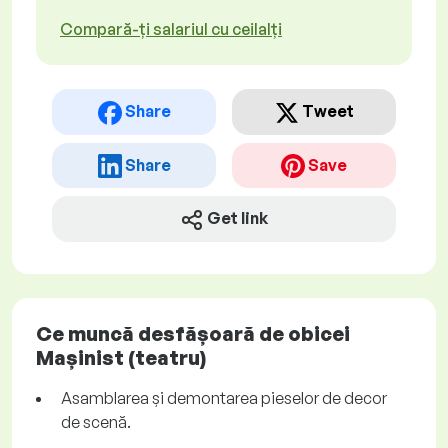
Compară-ți salariul cu ceilalți
Share
Tweet
Share
Save
Get link
Ce muncă desfășoară de obicei
Mașinist (teatru)
Asamblarea și demontarea pieselor de decor
de scenă.