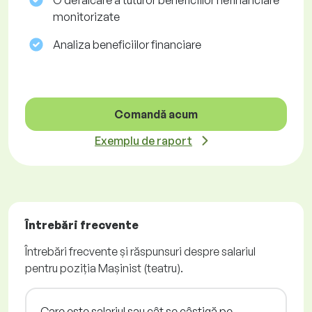
O defalcare a tuturor beneficiilor nefinanciare
monitorizate
Analiza beneficiilor financiare
Comandă acum
Exemplu de raport
Întrebări frecvente
Întrebări frecvente și răspunsuri despre salariul
pentru poziția Mașinist (teatru).
Care este salariul sau cât se câștigă pe