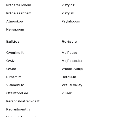
Práca za rohom
Platy.cz
Práce za rohem
Platy.sk
Atmoskop
Paylab.com
Nelisa.com
Baltics
Adriatic
CVonline.lt
MojPosao
CV.lv
MojPosao.ba
CV.ee
Vrabotuvanje
Dirbam.lt
Hercul.hr
Visidarbi.lv
Virtual Valley
Otsintood.ee
Pulser
Personaloatrankos.lt
Recruitment.lv