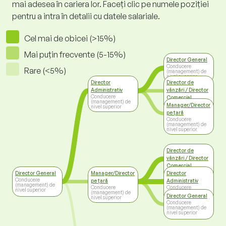
mai adesea în cariera lor. Faceți clic pe numele poziției
pentru a intra în detalii cu datele salariale.
Cel mai de obicei (>15%)
Mai puțin frecvente (5-15%)
Director General
Conducere
Rare (<5%)
(management) de
nivel superior
Director
Director de
Administrativ
vânzări / Director
Conducere
Comercial
(management) de
Conducere
Manager/Director
nivel superior
(management) de
pe țară
nivel superior
Conducere
(management) de
nivel superior
Director de
vânzări / Director
Comercial
Conducere
Director General
Manager/Director
Director
(management) de
Conducere
pe țară
Administrativ
nivel superior
(management) de
Conducere
Conducere
nivel superior
(management) de
(management) de
Director General
nivel superior
nivel superior
Conducere
(management) de
nivel superior