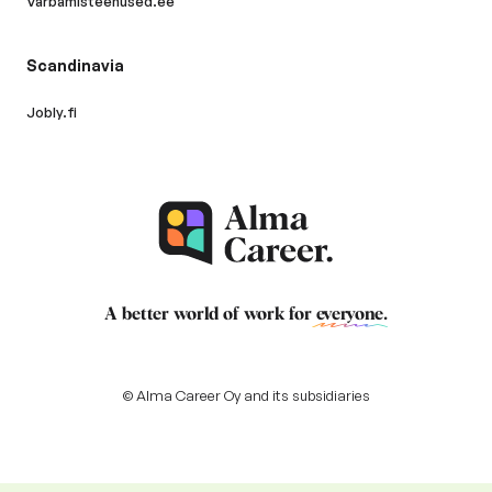
Varbamisteenused.ee
Scandinavia
Jobly.fi
A better world of work for
everyone
.
© Alma Career Oy and its subsidiaries