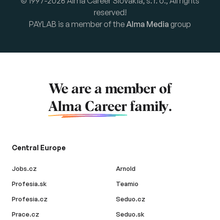
© 1997-2026 Alma Career Slovakia, s. r. o., All rights
reserved!
PAYLAB is a member of the
Alma Media
group
We are a member of
Alma Career
family.
Central Europe
Jobs.cz
Arnold
Profesia.sk
Teamio
Profesia.cz
Seduo.cz
Prace.cz
Seduo.sk