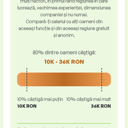
mulți factori, în primul rând regiunea în care
lucrează, vechimea experienței, dimensiunea
companiei și nu numai.
Compară-ți salariul cu alți oameni din
aceeași funcție și din aceeași regiune gratuit
și anonim.
80% dintre oameni câștigă:
10K - 36K RON
10% câștigă mai puțin
10% câștigă mai mult
10K RON
36K RON