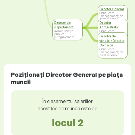
Director General
Conducere
(management) de
nivel superior
Director de
Director
departament
Administrativ
Administrație
Conducere
publică,
(management) de
Director de
autoguvernare
nivel superior
vânzări / Director
Comercial
Conducere
(management) de
nivel superior
Poziționați Director General pe piața
muncii
În clasamentul salariilor
acest loc de muncă este pe
locul 2