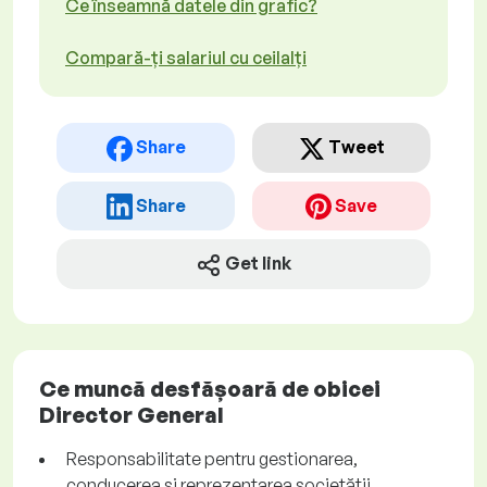
Ce înseamnă datele din grafic?
Compară-ți salariul cu ceilalți
Share
Tweet
Share
Save
Get link
Ce muncă desfășoară de obicei
Director General
Responsabilitate pentru gestionarea,
conducerea și reprezentarea societății.