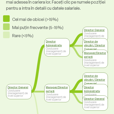
mai adesea în cariera lor. Faceți clic pe numele poziției
pentru a intra în detalii cu datele salariale.
Cel mai de obicei (>15%)
Mai puțin frecvente (5-15%)
Director General
Conducere
Rare (<5%)
(management) de
nivel superior
Director
Director de
Administrativ
vânzări / Director
Conducere
Comercial
(management) de
Conducere
Manager/Director
nivel superior
(management) de
pe țară
nivel superior
Conducere
(management) de
nivel superior
Director de
vânzări / Director
Comercial
Conducere
Director General
Manager/Director
Director
(management) de
Conducere
pe țară
Administrativ
nivel superior
(management) de
Conducere
Conducere
nivel superior
(management) de
(management) de
Director General
nivel superior
nivel superior
Conducere
(management) de
nivel superior