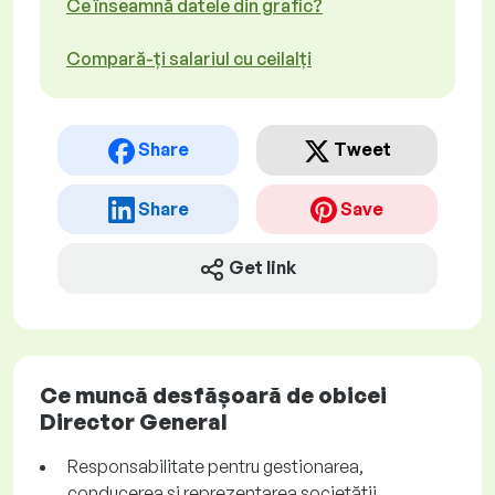
Ce înseamnă datele din grafic?
Compară-ți salariul cu ceilalți
Share
Tweet
Share
Save
Get link
Ce muncă desfășoară de obicei
Director General
Responsabilitate pentru gestionarea,
conducerea și reprezentarea societății.