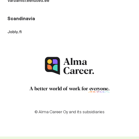
Varbamisteenused.ee
Scandinavia
Jobly.fi
A better world of work for
everyone
.
© Alma Career Oy and its subsidiaries