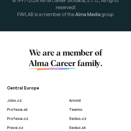
© 1997-2026 Alma Career Slovakia, s. r. o., All rights
reserved!
PAYLAB is a member of the
Alma Media
group
We are a member of
Alma Career
family.
Central Europe
Jobs.cz
Arnold
Profesia.sk
Teamio
Profesia.cz
Seduo.cz
Prace.cz
Seduo.sk