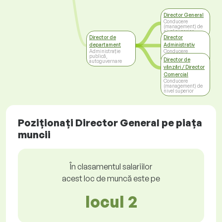
Director General
Conducere
(management) de
nivel superior
Director de
Director
departament
Administrativ
Administrație
Conducere
publică,
(management) de
Director de
autoguvernare
nivel superior
vânzări / Director
Comercial
Conducere
(management) de
nivel superior
Poziționați Director General pe piața
muncii
În clasamentul salariilor
acest loc de muncă este pe
locul 2