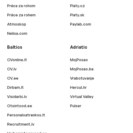
Práca za rohom
Platy.cz
Práce za rohem
Platy.sk
Atmoskop
Paylab.com
Nelisa.com
Baltics
Adriatic
CVonline.lt
MojPosao
CV.lv
MojPosao.ba
CV.ee
Vrabotuvanje
Dirbam.lt
Hercul.hr
Visidarbi.lv
Virtual Valley
Otsintood.ee
Pulser
Personaloatrankos.lt
Recruitment.lv