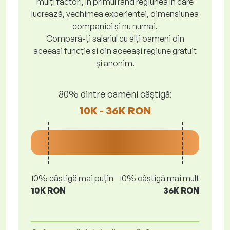
mulți factori, în primul rând regiunea în care
lucrează, vechimea experienței, dimensiunea
companiei și nu numai.
Compară-ți salariul cu alți oameni din
aceeași funcție și din aceeași regiune gratuit
și anonim.
80% dintre oameni câștigă:
10K - 36K RON
10% câștigă mai puțin
10% câștigă mai mult
10K RON
36K RON