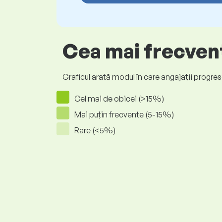
Cea mai frecvent
Graficul arată modul în care angajații progrese
Cel mai de obicei (>15%)
Mai puțin frecvente (5-15%)
Rare (<5%)