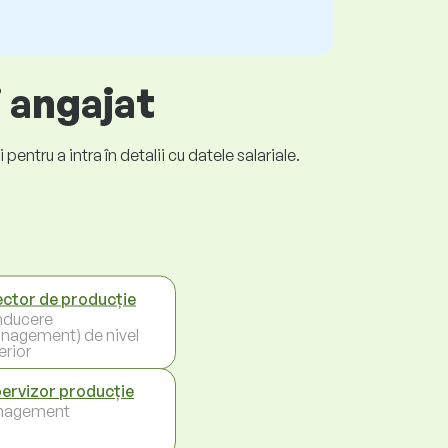
i angajat
entru a intra în detalii cu datele salariale.
ector de producție
ducere
nagement) de nivel
erior
ervizor producție
nagement