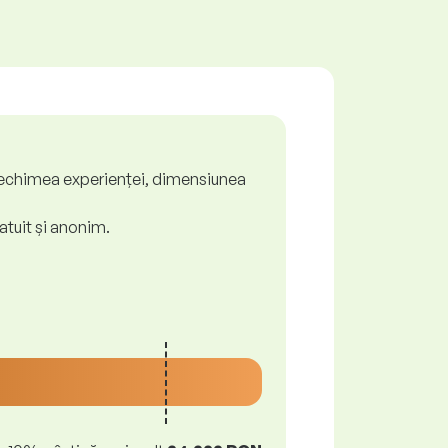
ă, vechimea experienței, dimensiunea
atuit și anonim.