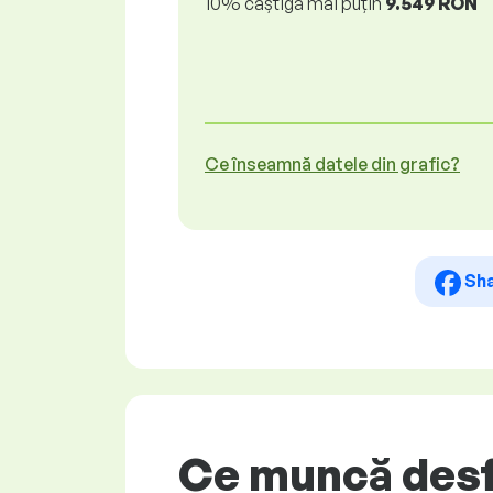
10% câștigă mai puțin
9.549 RON
Ce înseamnă datele din grafic?
Sh
Ce muncă desfă