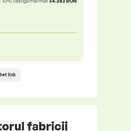
10% câștigă mai mult
34.383 RON
Get link
rul fabricii