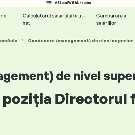
#StandWithUkraine
e de
Calculatorul salariului brut-
Comparare a
net
salariilor
România
Conducere (management) de nivel superior
gement) de nivel super
poziția Directorul f