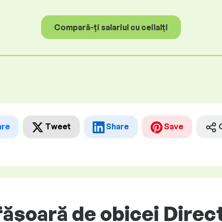
Compară-ți salariul cu ceilalți
are
Tweet
Share
Save
șoară de obicei Directo