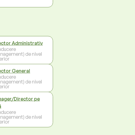
ector Administrativ
ducere
nagement) de nivel
erior
ector General
ducere
nagement) de nivel
erior
ager/Director pe
ă
ducere
nagement) de nivel
erior