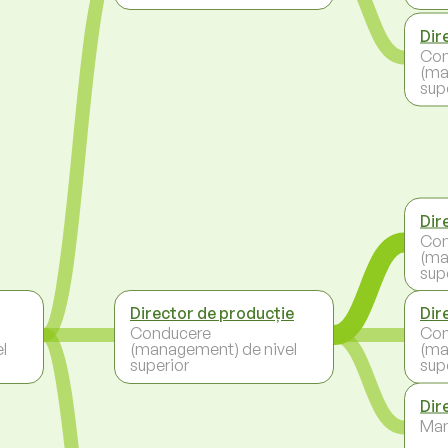
Dir
Con
(ma
sup
Dir
Con
(ma
sup
Director de producție
Dir
Conducere
Con
l
(management) de nivel
(ma
superior
sup
Dir
Ma