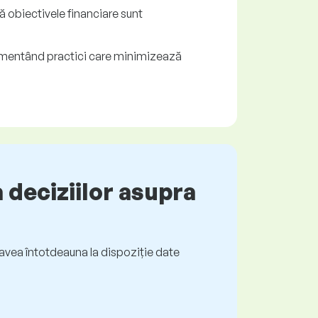
că obiectivele financiare sunt
plementând practici care minimizează
 deciziilor asupra
ți avea întotdeauna la dispoziție date