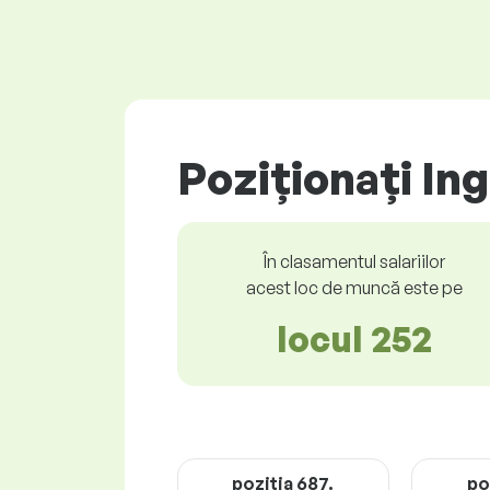
Poziționați In
În clasamentul salariilor
acest loc de muncă este pe
locul 252
poziţia 687.
po