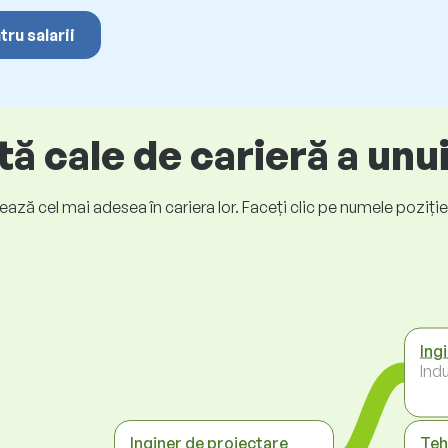
tru salarii
ă cale de carieră a unu
ază cel mai adesea în cariera lor. Faceți clic pe numele poziției p
Ing
Indu
Inginer de proiectare
Teh