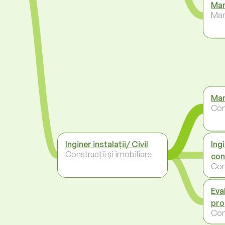
Man
Ma
Man
Cons
Inginer instalații/ Civil
Ing
Construcții și imobiliare
con
Cons
Eva
pro
Cons