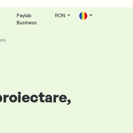
Paylab
RON
Business
are
proiectare,