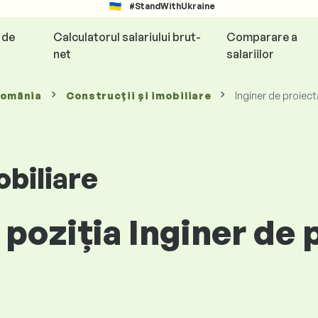
#StandWithUkraine
e de
Calculatorul salariului brut-
Comparare a
net
salariilor
România
Construcții și imobiliare
Inginer de proiect
obiliare
 poziția Inginer de 