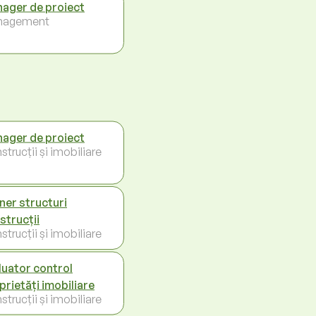
ager de proiect
nagement
ager de proiect
trucții și imobiliare
iner structuri
strucții
trucții și imobiliare
luator control
prietăți imobiliare
trucții și imobiliare