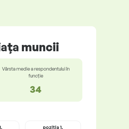
iața muncii
Vârsta medie a respondentului în
funcție
34
1.
poziţia 1.