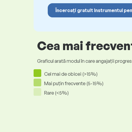
Încercați gratuit Instrumentul pen
Cea mai frecvent
Graficul arată modul în care angajații progrese
Cel mai de obicei (>15%)
Mai puțin frecvente (5-15%)
Rare (<5%)