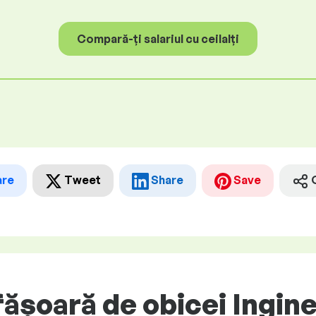
Compară-ți salariul cu ceilalți
are
Tweet
Share
Save
șoară de obicei Ingine