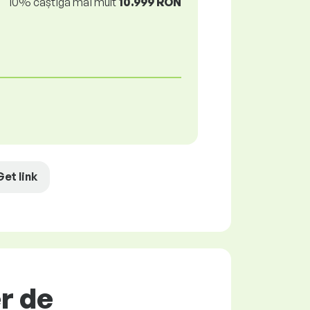
10% câștigă mai mult
10.999 RON
Get link
r de