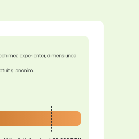
ă, vechimea experienței, dimensiunea
atuit și anonim.