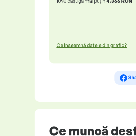
10% câștigă mai puțin
4.366 RON
Ce înseamnă datele din grafic?
Sh
Ce muncă desfă