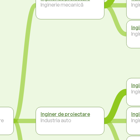
Inginerie mecanică
Ing
Ing
Ing
Ing
Ing
Inginer de proiectare
Ing
re
Industria auto
Ing