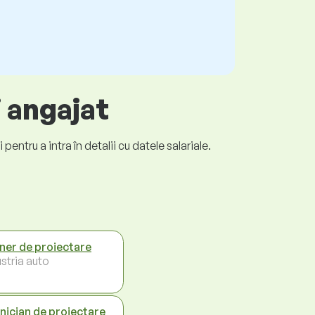
i angajat
entru a intra în detalii cu datele salariale.
iner de proiectare
stria auto
nician de proiectare