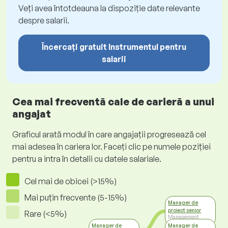
Veți avea întotdeauna la dispoziție date relevante
despre salarii.
Încercați gratuit Instrumentul pentru
salarii
Cea mai frecventă cale de carieră a unui
angajat
Graficul arată modul în care angajații progresează cel
mai adesea în cariera lor. Faceți clic pe numele poziției
pentru a intra în detalii cu datele salariale.
Cel mai de obicei (>15%)
Mai puțin frecvente (5-15%)
Manager de
proiect senior
Rare (<5%)
Management
Manager de
Manager de