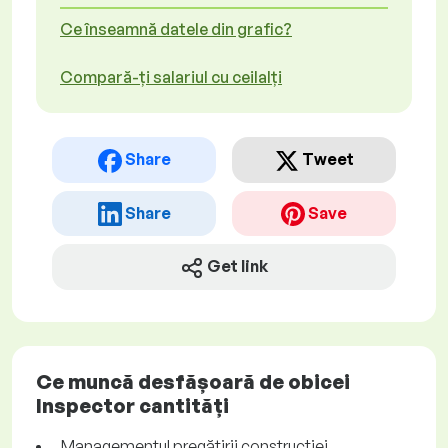
Ce înseamnă datele din grafic?
Compară-ți salariul cu ceilalți
Share
Tweet
Share
Save
Get link
Ce muncă desfășoară de obicei
Inspector cantități
Managementul pregătirii construcției