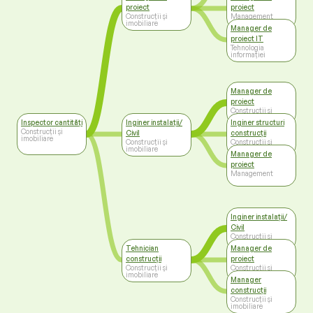
proiect
proiect
Construcții și
Management
imobiliare
Manager de
proiect IT
Tehnologia
informației
Manager de
proiect
Construcții și
imobiliare
Inspector cantități
Inginer instalații/
Inginer structuri
Construcții și
Civil
construcții
imobiliare
Construcții și
Construcții și
imobiliare
imobiliare
Manager de
proiect
Management
Inginer instalații/
Civil
Construcții și
imobiliare
Tehnician
Manager de
construcții
proiect
Construcții și
Construcții și
imobiliare
imobiliare
Manager
construcții
Construcții și
imobiliare