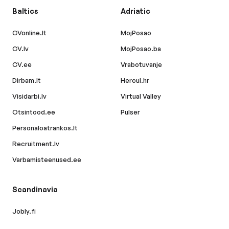
Baltics
Adriatic
CVonline.lt
MojPosao
CV.lv
MojPosao.ba
CV.ee
Vrabotuvanje
Dirbam.lt
Hercul.hr
Visidarbi.lv
Virtual Valley
Otsintood.ee
Pulser
Personaloatrankos.lt
Recruitment.lv
Varbamisteenused.ee
Scandinavia
Jobly.fi