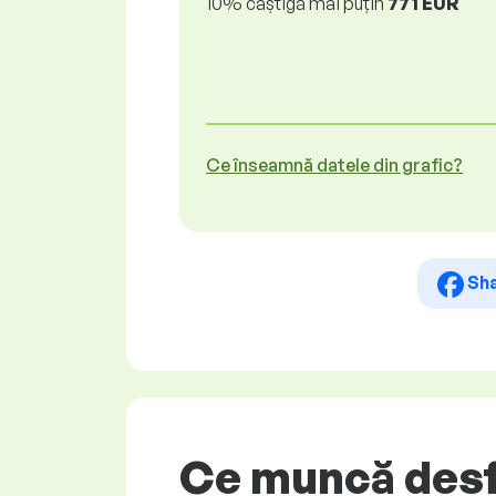
10% câștigă mai puțin
771 EUR
Ce înseamnă datele din grafic?
Sh
Ce muncă desfă