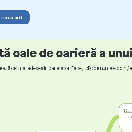
tru salarii
ă cale de carieră a unu
ază cel mai adesea în cariera lor. Faceți clic pe numele poziției p
Con
Ban