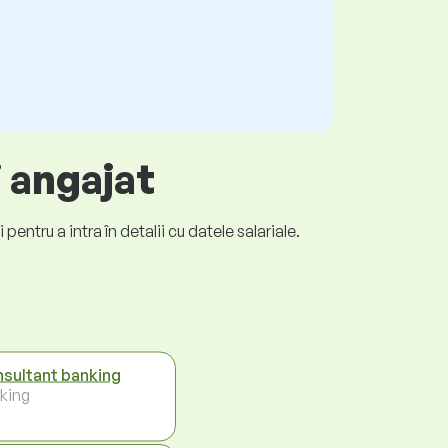
i angajat
entru a intra în detalii cu datele salariale.
sultant banking
king