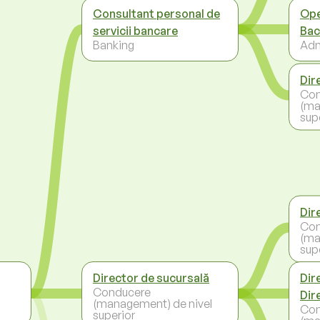
Consultant personal de
Ope
servicii bancare
Bac
Banking
Adm
Dir
Con
(ma
sup
Dir
Con
(ma
sup
Director de sucursală
Dir
Conducere
Dir
(management) de nivel
Con
superior