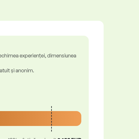
ă, vechimea experienței, dimensiunea
atuit și anonim.