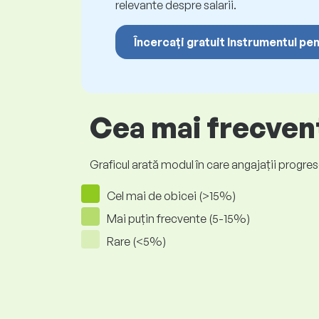
relevante despre salarii.
Încercați gratuit Instrumentul pen
Cea mai frecvent
Graficul arată modul în care angajații progrese
Cel mai de obicei (>15%)
Mai puțin frecvente (5-15%)
Rare (<5%)