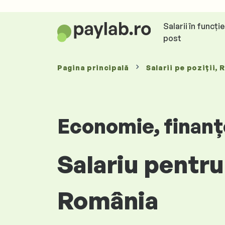
Salarii în funcți
post
Pagina principală
Salarii
pe poziții
, 
Economie, finanțe
Salariu pentru
România