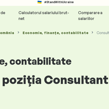
#StandWithUkraine
e de
Calculatorul salariului brut-
Comparare a
net
salariilor
România
Economie, finanțe, contabilitate
Consult
, contabilitate
 poziția Consultant 