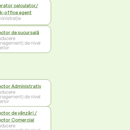
rator calculator/
k-office agent
inistrație
ector de sucursală
ducere
nagement) de nivel
erior
ector Administrativ
ducere
nagement) de nivel
erior
ector de vânzări /
ector Comercial
ducere