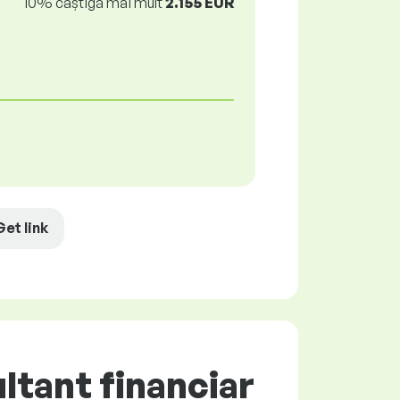
10% câștigă mai mult
2.155 EUR
Get link
tant financiar