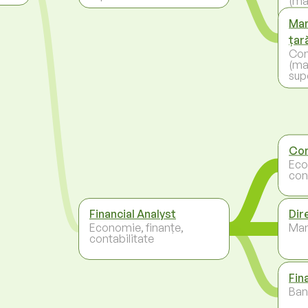
(ma
sup
Man
țar
Con
(ma
sup
Con
Eco
con
Financial Analyst
Dir
Economie, finanțe,
Ma
contabilitate
Fin
Ban