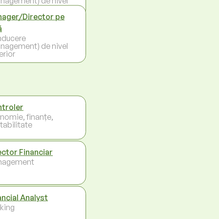
nagement) de nivel
erior
ager/Director pe
ă
ducere
nagement) de nivel
erior
troler
nomie, finanțe,
tabilitate
ector Financiar
nagement
ancial Analyst
king