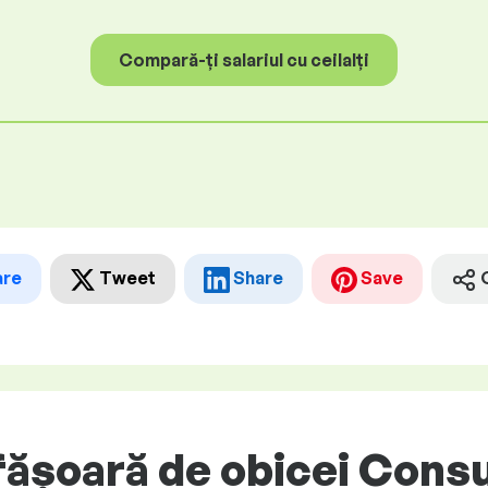
Compară-ți salariul cu ceilalți
are
Tweet
Share
Save
șoară de obicei Consul