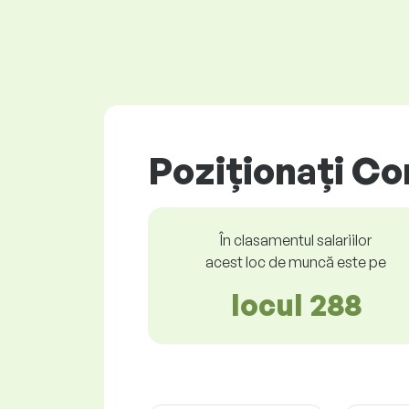
Poziționați Co
În clasamentul salariilor
acest loc de muncă este pe
locul 288