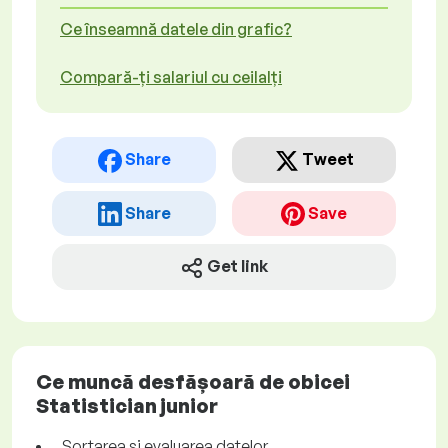
Ce înseamnă datele din grafic?
Compară-ți salariul cu ceilalți
Share
Tweet
Share
Save
Get link
Ce muncă desfășoară de obicei
Statistician junior
Sortarea și evaluarea datelor.