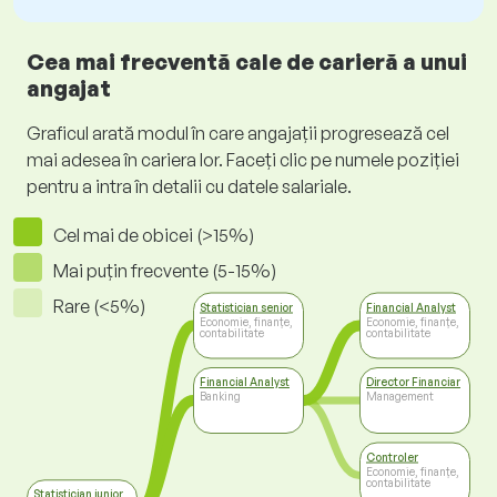
Cea mai frecventă cale de carieră a unui
angajat
Graficul arată modul în care angajații progresează cel
mai adesea în cariera lor. Faceți clic pe numele poziției
pentru a intra în detalii cu datele salariale.
Cel mai de obicei (>15%)
Mai puțin frecvente (5-15%)
Rare (<5%)
Statistician senior
Financial Analyst
Economie, finanțe,
Economie, finanțe,
contabilitate
contabilitate
Financial Analyst
Director Financiar
Banking
Management
Controler
Economie, finanțe,
contabilitate
Statistician junior