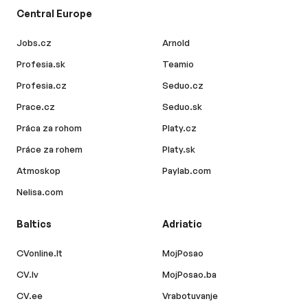
Central Europe
Jobs.cz
Arnold
Profesia.sk
Teamio
Profesia.cz
Seduo.cz
Prace.cz
Seduo.sk
Práca za rohom
Platy.cz
Práce za rohem
Platy.sk
Atmoskop
Paylab.com
Nelisa.com
Baltics
Adriatic
CVonline.lt
MojPosao
CV.lv
MojPosao.ba
CV.ee
Vrabotuvanje