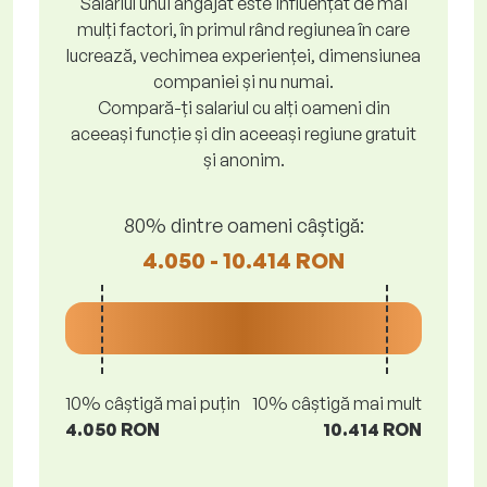
Salariul unui angajat este influențat de mai
mulți factori, în primul rând regiunea în care
lucrează, vechimea experienței, dimensiunea
companiei și nu numai.
Compară-ți salariul cu alți oameni din
aceeași funcție și din aceeași regiune gratuit
și anonim.
80% dintre oameni câștigă:
4.050 - 10.414 RON
10% câștigă mai puțin
10% câștigă mai mult
4.050 RON
10.414 RON