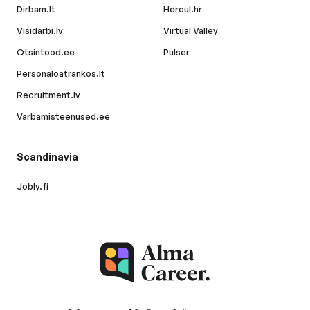
Dirbam.lt
Hercul.hr
Visidarbi.lv
Virtual Valley
Otsintood.ee
Pulser
Personaloatrankos.lt
Recruitment.lv
Varbamisteenused.ee
Scandinavia
Jobly.fi