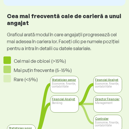
Cea mai frecventă cale de carieră a unui
angajat
Graficul arată modul în care angajații progresează cel
mai adesea în cariera lor. Faceți clic pe numele poziției
pentru a intra în detalii cu datele salariale.
Cel mai de obicei (>15%)
Mai puțin frecvente (5-15%)
Rare (<5%)
Statistician senior
Financial Analyst
Economie, finanțe,
Economie, finanțe,
contabilitate
contabilitate
Financial Analyst
Director Financiar
Banking
Management
Controler
Economie, finanțe,
contabilitate
Statistician junior