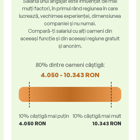
Salariul unui angajat este influențat de mai
mulți factori, în primul rând regiunea în care
lucrează, vechimea experienței, dimensiunea
companiei și nu numai.
Compară-ți salariul cu alți oameni din
aceeași funcție și din aceeași regiune gratuit
și anonim.
80% dintre oameni câștigă:
4.050 - 10.343 RON
10% câștigă mai puțin
10% câștigă mai mult
4.050 RON
10.343 RON