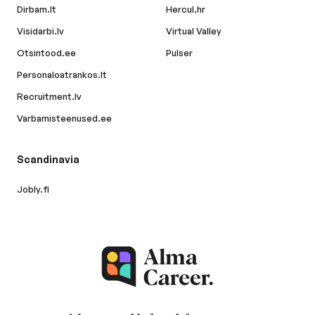
Dirbam.lt
Hercul.hr
Visidarbi.lv
Virtual Valley
Otsintood.ee
Pulser
Personaloatrankos.lt
Recruitment.lv
Varbamisteenused.ee
Scandinavia
Jobly.fi