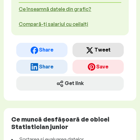
Ce înseamnă datele din grafic?
Compară-ți salariul cu ceilalți
Share
Tweet
Share
Save
Get link
Ce muncă desfășoară de obicei
Statistician junior
Sortarea și evaluarea datelor.