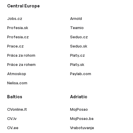
Central Europe
Jobs.cz
Arnold
Profesia.sk
Teamio
Profesia.cz
Seduo.cz
Prace.cz
Seduo.sk
Práca za rohom
Platy.cz
Práce za rohem
Platy.sk
Atmoskop
Paylab.com
Nelisa.com
Baltics
Adriatic
CVonline.lt
MojPosao
CV.lv
MojPosao.ba
CV.ee
Vrabotuvanje