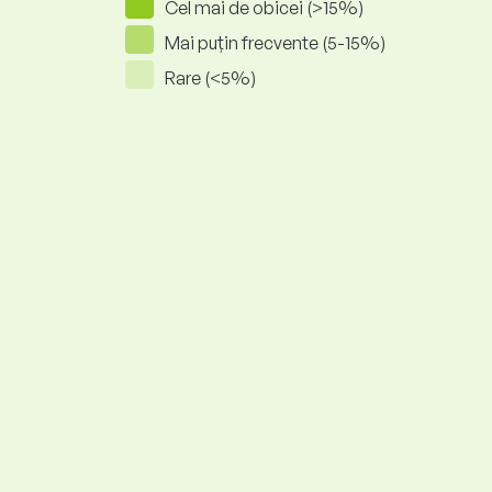
Cel mai de obicei (>15%)
Mai puțin frecvente (5-15%)
Rare (<5%)