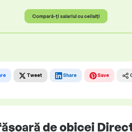
Compară-ți salariul cu ceilalți
are
Tweet
Share
Save
ășoară de obicei Direc