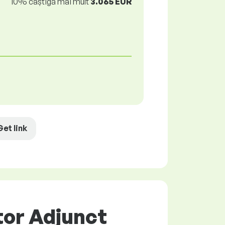
10% câștigă mai mult
3.065 EUR
Get link
tor Adjunct