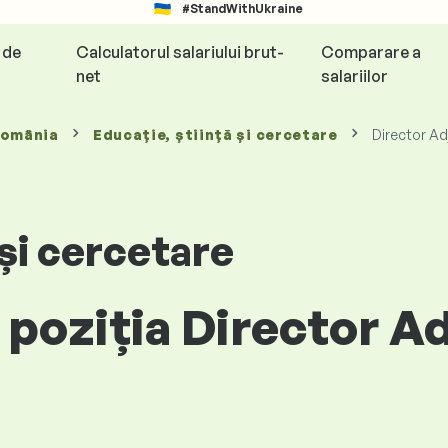
#StandWithUkraine
e de
Calculatorul salariului brut-
Comparare a
net
salariilor
România
Educație, știință și cercetare
Director Ad
 și cercetare
 poziția Director A