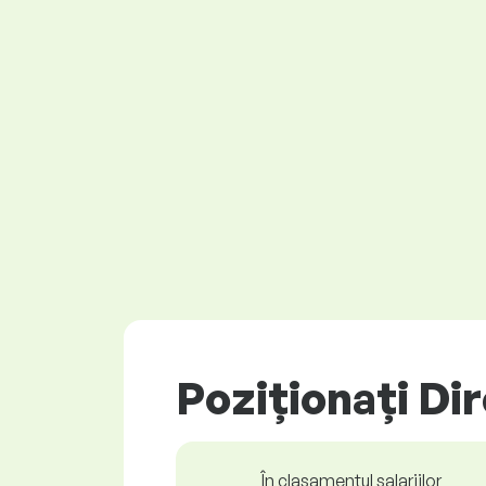
Poziționați Di
În clasamentul salariilor