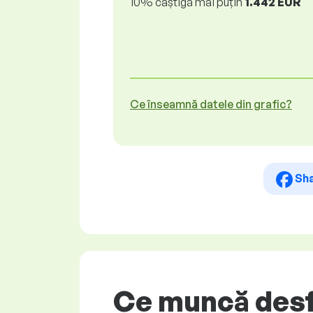
10% câștigă mai puțin
1.442 EUR
Ce înseamnă datele din grafic?
Sh
Ce muncă desf