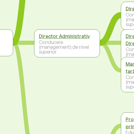
Dir
Con
(ma
sup
Director Administrativ
Dir
Conducere
Dir
(management) de nivel
Con
superior
(ma
sup
Man
țar
Con
(ma
sup
Pro
pri
Educ