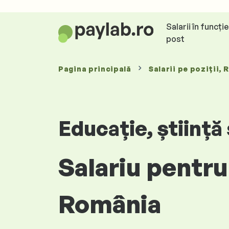
Salarii în funcți
post
Pagina principală
Salarii
pe poziții
, 
Educație, știință
Salariu pentru
România