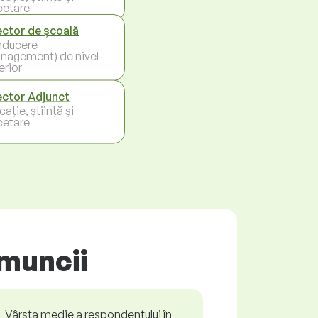
cetare
ector de școală
ducere
nagement) de nivel
erior
ector Adjunct
ație, știință și
cetare
 muncii
Vârsta medie a respondentului în