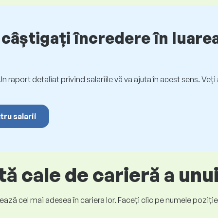
câștigați încredere în luarea
. Un raport detaliat privind salariile vă va ajuta în acest sens. Ve
tru salarii
ă cale de carieră a unu
ază cel mai adesea în cariera lor. Faceți clic pe numele poziției p