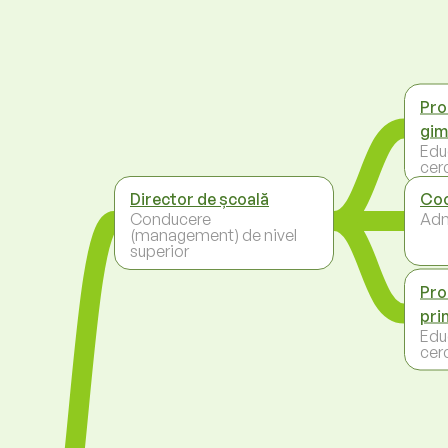
Pro
gim
Educ
cer
Director de școală
Coo
Conducere
Adm
(management) de nivel
superior
Pro
pri
Educ
cer