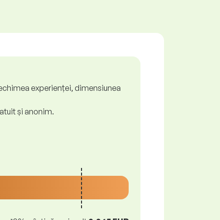
ă, vechimea experienței, dimensiunea
atuit și anonim.