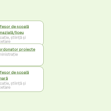
fesor de școală
nazială/liceu
ație, știință și
cetare
rdonator proiecte
inistrație
fesor de școală
mară
ație, știință și
cetare