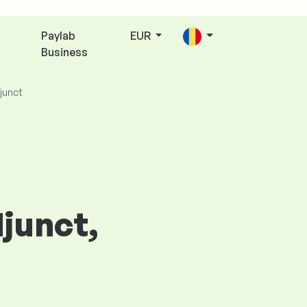
Paylab
EUR
Business
junct
djunct,