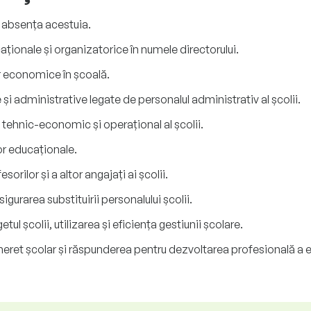
în absența acestuia.
caționale și organizatorice în numele directorului.
or economice în școală.
 și administrative legate de personalul administrativ al școlii.
i tehnic-economic și operațional al școlii.
or educaționale.
orilor și a altor angajați ai școlii.
igurarea substituirii personalului școlii.
 școlii, utilizarea și eficiența gestiunii școlare.
tineret școlar și răspunderea pentru dezvoltarea profesională a e