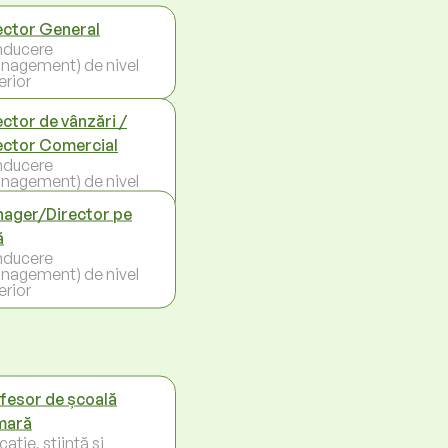
ector General
ducere
nagement) de nivel
erior
ector de vânzări /
ector Comercial
ducere
nagement) de nivel
erior
ager/Director pe
ă
ducere
nagement) de nivel
erior
fesor de școală
mară
ație, știință și