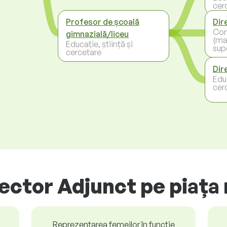
cer
Profesor de școală
Dir
Con
gimnazială/liceu
(ma
Educație, știință și
sup
cercetare
Dir
Educ
cer
rector Adjunct pe piața
Reprezentarea femeilor în funcție