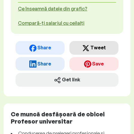
Ce înseamnă datele din grafic?
Compară-ți salariul cu ceilalți
Share
Tweet
Share
Save
Get link
Ce muncă desfășoară de obicei
Profesor universitar
Conducerea de prelegeri profesionale și