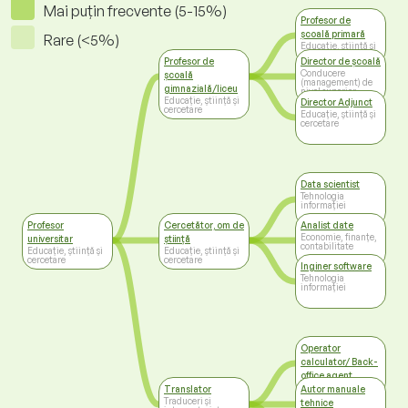
Mai puțin frecvente (5-15%)
Profesor de
școală primară
Rare (<5%)
Educație, știință și
cercetare
Profesor de
Director de școală
Conducere
școală
(management) de
gimnazială/liceu
nivel superior
Educație, știință și
Director Adjunct
cercetare
Educație, știință și
cercetare
Data scientist
Tehnologia
informației
Profesor
Cercetător, om de
Analist date
Economie, finanțe,
universitar
știință
contabilitate
Educație, știință și
Educație, știință și
cercetare
cercetare
Inginer software
Tehnologia
informației
Operator
calculator/ Back-
office agent
Administrație
Translator
Autor manuale
Traduceri și
tehnice