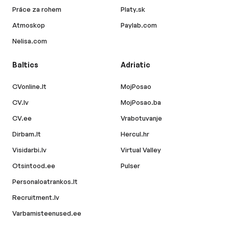
Práce za rohem
Platy.sk
Atmoskop
Paylab.com
Nelisa.com
Baltics
Adriatic
CVonline.lt
MojPosao
CV.lv
MojPosao.ba
CV.ee
Vrabotuvanje
Dirbam.lt
Hercul.hr
Visidarbi.lv
Virtual Valley
Otsintood.ee
Pulser
Personaloatrankos.lt
Recruitment.lv
Varbamisteenused.ee