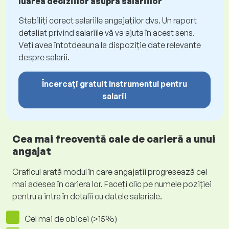
luarea deciziilor asupra salariilor
Stabiliți corect salariile angajaților dvs. Un raport
detaliat privind salariile vă va ajuta în acest sens.
Veți avea întotdeauna la dispoziție date relevante
despre salarii.
Încercați gratuit Instrumentul pentru
salarii
Cea mai frecventă cale de carieră a unui
angajat
Graficul arată modul în care angajații progresează cel
mai adesea în cariera lor. Faceți clic pe numele poziției
pentru a intra în detalii cu datele salariale.
Cel mai de obicei (>15%)