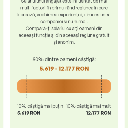
Salariul unui angajat este influențat de mai
mulți factori, în primul rând regiunea în care
lucrează, vechimea experienței, dimensiunea
companiei și nu numai.
Compară-ți salariul cu alți oameni din
aceeași funcție și din aceeași regiune gratuit
și anonim.
80% dintre oameni câștigă:
5.619 - 12.177 RON
10% câștigă mai puțin
10% câștigă mai mult
5.619 RON
12.177 RON