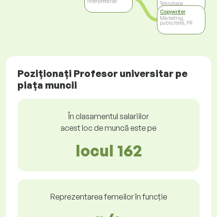
interpretariat
Tehnologia
informației
Copywriter
Marketing,
publicitate, PR
Poziționați Profesor universitar pe
piața muncii
În clasamentul salariilor
acest loc de muncă este pe
locul 162
Reprezentarea femeilor în funcție