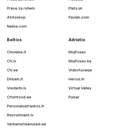
Práce za rohem
Platy.sk
Atmoskop
Paylab.com
Nelisa.com
Baltics
Adriatic
CVonline.lt
MojPosao
CV.lv
MojPosao.ba
CV.ee
Vrabotuvanje
Dirbam.lt
Hercul.hr
Visidarbi.lv
Virtual Valley
Otsintood.ee
Pulser
Personaloatrankos.lt
Recruitment.lv
Varbamisteenused.ee