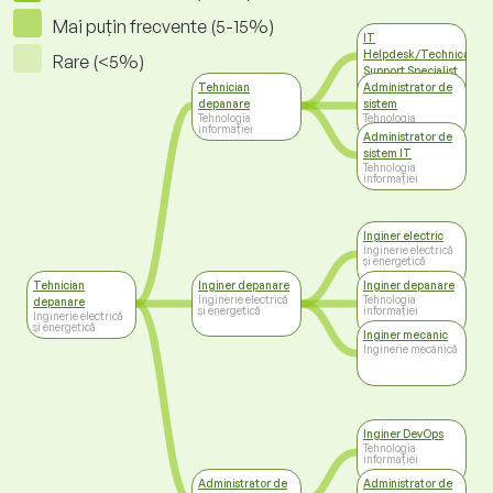
Mai puțin frecvente (5-15%)
IT
Helpdesk/Technical
Rare (<5%)
Support Specialist
Tehnologia
Tehnician
Administrator de
informației
depanare
sistem
Tehnologia
Tehnologia
informației
informației
Administrator de
sistem IT
Tehnologia
informației
Inginer electric
Inginerie electrică
și energetică
Tehnician
Inginer depanare
Inginer depanare
Inginerie electrică
Tehnologia
depanare
și energetică
informației
Inginerie electrică
și energetică
Inginer mecanic
Inginerie mecanică
Inginer DevOps
Tehnologia
informației
Administrator de
Administrator de