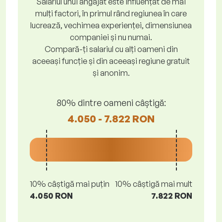
Salariul unui angajat este influențat de mai
mulți factori, în primul rând regiunea în care
lucrează, vechimea experienței, dimensiunea
companiei și nu numai.
Compară-ți salariul cu alți oameni din
aceeași funcție și din aceeași regiune gratuit
și anonim.
80% dintre oameni câștigă:
4.050 - 7.822 RON
10% câștigă mai puțin
10% câștigă mai mult
4.050 RON
7.822 RON