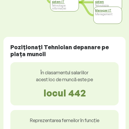
sistem IT
sistem
Tehnologia
Tehnologia
informației
informației
Manager IT
Management
Poziționați Tehnician depanare pe
piața muncii
În clasamentul salariilor
acest loc de muncă este pe
locul 442
Reprezentarea femeilor în funcție