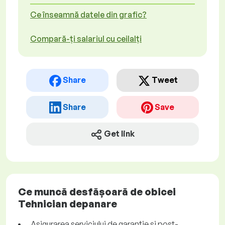
Ce înseamnă datele din grafic?
Compară-ți salariul cu ceilalți
Share
Tweet
Share
Save
Get link
Ce muncă desfășoară de obicei
Tehnician depanare
Asigurarea serviciului de garanție și post-