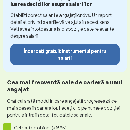
luarea deciziilor asupra salariilor
Stabiliți corect salariile angajaților dvs. Un raport
detaliat privind salariile vă va ajuta în acest sens.
Veți avea întotdeauna la dispoziție date relevante
despre salarii.
Încercați gratuit Instrumentul pentru
salarii
Cea mai frecventă cale de carieră a unui
angajat
Graficul arată modul în care angajații progresează cel
mai adesea în cariera lor. Faceți clic pe numele poziției
pentru a intra în detalii cu datele salariale.
Cel mai de obicei (>15%)