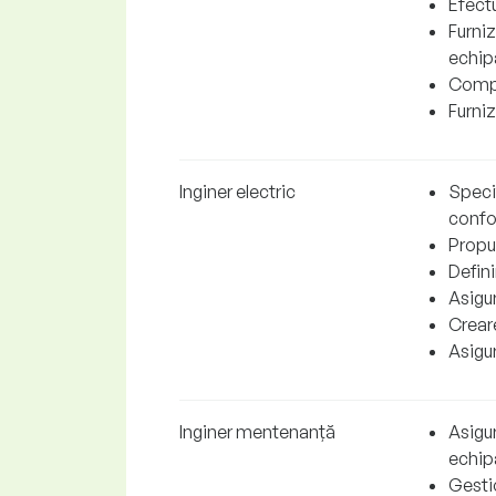
Efectu
Furniz
echip
Compl
Furniz
Inginer electric
Specif
confor
Propun
Defini
Asigur
Creare
Asigur
Inginer mentenanță
Asigu
echip
Gesti