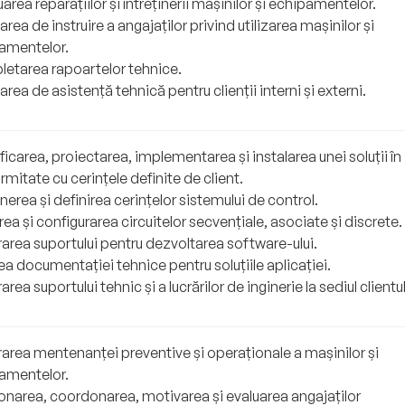
area reparațiilor și întreținerii mașinilor și echipamentelor.
area de instruire a angajaților privind utilizarea mașinilor și
amentelor.
etarea rapoartelor tehnice.
area de asistență tehnică pentru clienții interni și externi.
icarea, proiectarea, implementarea și instalarea unei soluții în
mitate cu cerințele definite de client.
erea și definirea cerințelor sistemului de control.
rea și configurarea circuitelor secvențiale, asociate și discrete.
area suportului pentru dezvoltarea software-ului.
a documentației tehnice pentru soluțiile aplicației.
area suportului tehnic și a lucrărilor de inginerie la sediul clientul
rarea mentenanței preventive și operaționale a mașinilor și
amentelor.
onarea, coordonarea, motivarea și evaluarea angajaților