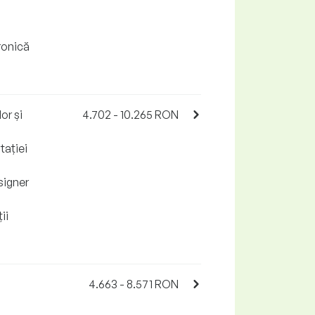
ronică
or și
4.702 - 10.265 RON
tației
signer
ii
4.663 - 8.571 RON