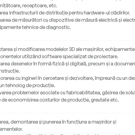
mițătoare, receptoare, etc.
area infrastructurii de distribuție pentru hardware-ul clădirilor.
uarea de măsurători cu dispozitive de măsură electrică și elect
hipamente tehnice de diagnostic.
ctarea și modificarea modelelor 3D ale mașinilor, echipamentel
nentelor utilizând software specializat de proiectare.
area desenelor în formă fizică și digitală, precum și a documen
nstrucție.
rarea cu ingineri în cercetare și dezvoltare, împreună cu un de
 un tehnolog de producție.
area problemelor asociate cu fabricabilitatea, găsirea de soluț
 de economisirea costurilor de producție, greutate etc.
rea, demontarea și punerea în funcțiune a mașinilor și
amentelor.