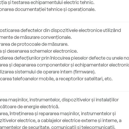
ția și testarea echipamentului electric tehnic.
onarea documentației tehnice și operaționale.
sticarea defectelor din dispozitivele electronice utilizând
umente de măsurare convenționale.
rarea de protocoale de măsurare.
ea și desenarea schemelor electronice.
erea defecțiunilor prin înlocuirea pieselor defecte cu unele no
rea și depanarea componentelor și echipamentelor electroni
izarea sistemului de operare intern (firmware).
area telefoanelor mobile, a receptorilor satelitari, etc.
ea mașinilor, instrumentelor, dispozitivelor și instalațiilor
cătoare de energie electrică.
area, întreținerea și repararea mașinilor, instrumentelor și
itivelor electrice, a cablajelor electrice externe și interne, a
amentelor de securitate, comunicații și telecomunicații,