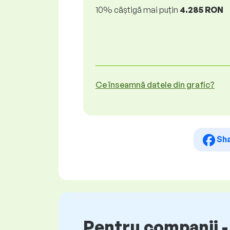
10% câștigă mai puțin
4.285 RON
Ce înseamnă datele din grafic?
Sh
Pentru companii - 