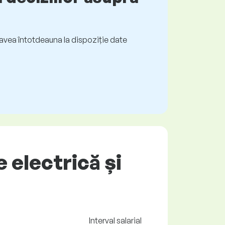
ți avea întotdeauna la dispoziție date
e electrică și
Interval salarial