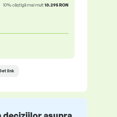
10% câștigă mai mult
10.295 RON
Get link
 deciziilor asupra