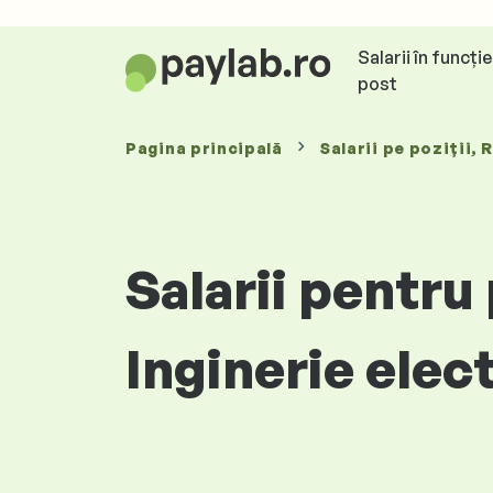
Salarii în funcți
post
Pagina principală
Salarii
pe poziții
, 
Salarii pentru
Inginerie elec