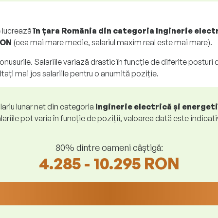
e lucrează
în țara România din categoria Inginerie elect
RON
(cea mai mare medie, salariul maxim real este mai mare).
 bonusurile. Salariile variază drastic în funcție de diferite postu
tați mai jos salariile pentru o anumită poziție.
lariu lunar net din categoria
Inginerie electrică și energet
lariile pot varia în funcție de poziții, valoarea dată este indicati
80% dintre oameni câștigă:
4.285 - 10.295 RON