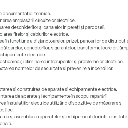
ea documentației tehnice.
erea amplasării circuitelor electrice.
rea deschiderilor și canalelor în pereți și pardoseli.
larea firelor și cablurilor electrice.
a în funcțiune a disjunctoarelor, prizei, panourilor de distribuți
upătoarelor, conectorilor, siguranțelor, transformatoarelor, lămpi
 echipamente electrice.
sticarea și eliminarea întreruperilor și problemelor electrice.
tarea normelor de securitate și prevenire a incendiilor.
tarea și construirea de aparate și echipamente electrice.
tarea de aparate și echipamente în scopul reparării.
ea instalațiilor electrice utilizând dispozitive de măsurare și
ostice.
area și asamblarea aparatelor și echipamentelor într-o unitate
onală.