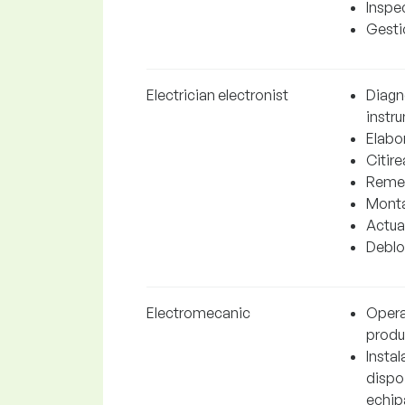
Inspec
Gesti
Electrician electronist
Diagno
instr
Elabo
Citir
Remedi
Monta
Actual
Debloc
Electromecanic
Operar
produ
Instal
dispoz
echip