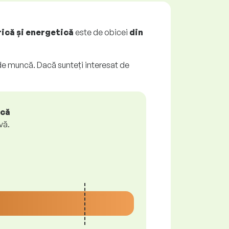
rică și energetică
este de obicei
din
ri de muncă. Dacă sunteți interesat de
ică
vă.