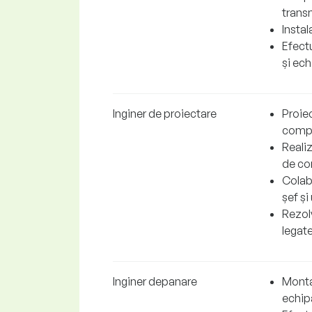
trans
Instal
Efect
și ec
Inginer de proiectare
Proie
compo
Realiz
de co
Colabo
șef și
Rezolv
legate
Inginer depanare
Monta
echip