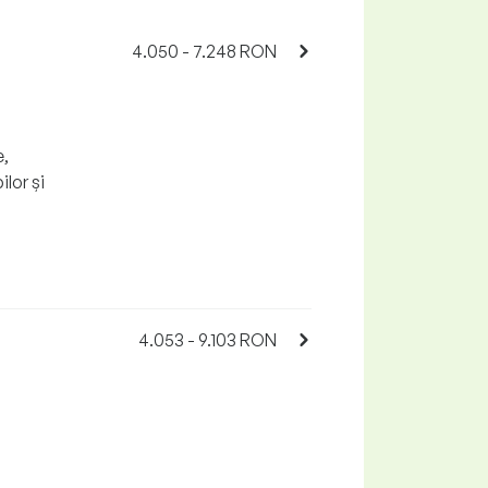
4.050 - 7.248 RON
e,
lor și
4.053 - 9.103 RON