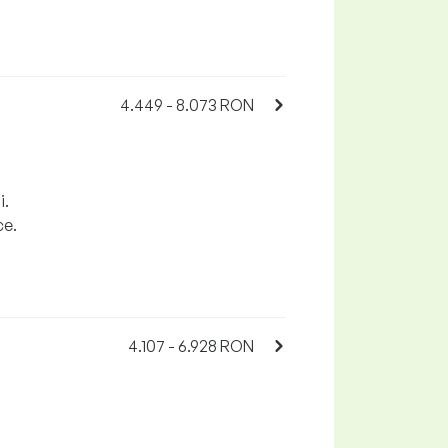
4.449 - 8.073 RON
i.
ce.
4.107 - 6.928 RON