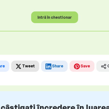
Intră în chestionar
are
Tweet
Share
Save
câștigați încredere în luarea