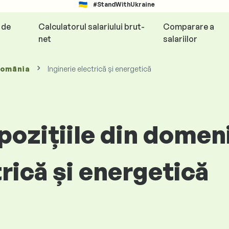
#StandWithUkraine
e de
Calculatorul salariului brut-
Comparare a
net
salariilor
România
Inginerie electrică și energetică
 pozițiile din domen
trică și energetică