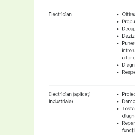
Electrician
Citir
Propun
Decupa
Dezizo
Punere
întrer
altor
Diagno
Respec
Electrician (aplicații
Proiec
industriale)
Demon
Testar
diagn
Repar
funcți