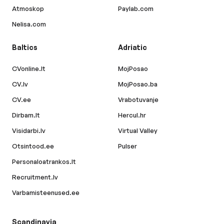
Atmoskop
Paylab.com
Nelisa.com
Baltics
Adriatic
CVonline.lt
MojPosao
CV.lv
MojPosao.ba
CV.ee
Vrabotuvanje
Dirbam.lt
Hercul.hr
Visidarbi.lv
Virtual Valley
Otsintood.ee
Pulser
Personaloatrankos.lt
Recruitment.lv
Varbamisteenused.ee
Scandinavia