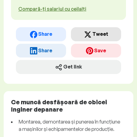
Compară-ți salariul cu ceilalți
Share
Tweet
Share
Save
Get link
Ce muncă desfășoară de obicei
Inginer depanare
Montarea, demontarea și punerea în funcțiune
a mașinilor și echipamentelor de producție.