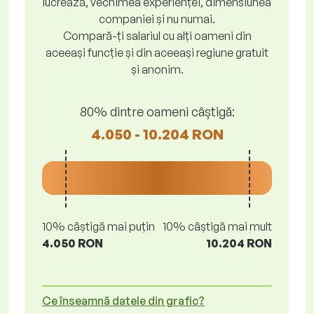
lucrează, vechimea experienței, dimensiunea
companiei și nu numai.
Compară-ți salariul cu alți oameni din
aceeași funcție și din aceeași regiune gratuit
și anonim.
80% dintre oameni câștigă:
4.050 - 10.204 RON
10% câștigă mai puțin
10% câștigă mai mult
4.050 RON
10.204 RON
Ce înseamnă datele din grafic?