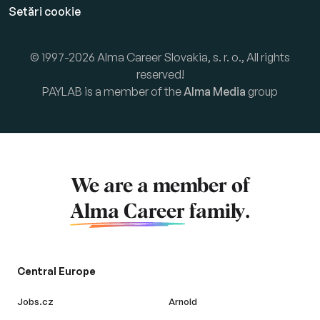
Setări cookie
© 1997-2026 Alma Career Slovakia, s. r. o., All rights
reserved!
PAYLAB is a member of the
Alma Media
group
We are a member of
Alma Career
family.
Central Europe
Jobs.cz
Arnold