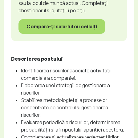
sau la locul de muncă actual. Completați
chestionarul și ajutați-i pe alții.
Compară-ți salariul cu ceilalți
Descrierea postului
Identificarea riscurilor asociate activității
comerciale a companiei.
Elaborarea unei strategii de gestionare a
riscurilor.
Stabilirea metodologiei și a proceselor
concentrate pe controlul și gestionarea
riscurilor.
Evaluarea periodică a riscurilor, determinarea
probabilității și a impactului apariției acestora.
Completarea și actualizarea reglementărilor