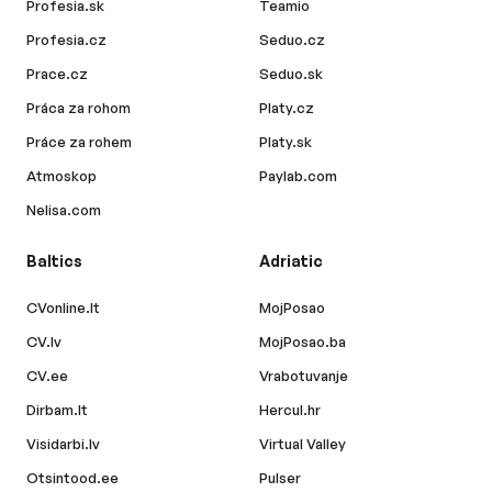
Profesia.sk
Teamio
Profesia.cz
Seduo.cz
Prace.cz
Seduo.sk
Práca za rohom
Platy.cz
Práce za rohem
Platy.sk
Atmoskop
Paylab.com
Nelisa.com
Baltics
Adriatic
CVonline.lt
MojPosao
CV.lv
MojPosao.ba
CV.ee
Vrabotuvanje
Dirbam.lt
Hercul.hr
Visidarbi.lv
Virtual Valley
Otsintood.ee
Pulser