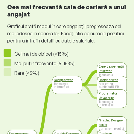
Cea mai frecventă cale de carieră a unui
angajat
Graficul arată modul în care angajații progresează cel
mai adesea în cariera lor. Faceți clic pe numele poziției
pentru a intra în detalii cu datele salariale.
Cel mai de obicei (>15%)
Mai puțin frecvente (5-15%)
Expert experiență
utilizatori
Rare (<5%)
Tehnologia
informației
Designer web
Designer web
Tehnologia
Marketing,
informației
publicitate, PR
Programator
Javascript
Tehnologia
informației
Graphic Designer
senior
Jurnalism, presă și
media
Designer web
Graphic Designer
Grafician