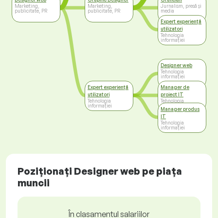
Marketing,
Marketing,
Jurnalism, presă și
publicitate, PR
publicitate, PR
media
Expert experiență
utilizatori
Tehnologia
informației
Designer web
Tehnologia
informației
Expert experiență
Manager de
utilizatori
proiect IT
Tehnologia
Tehnologia
informației
informației
Manager produs
IT
Tehnologia
informației
Poziționați Designer web pe piața
muncii
În clasamentul salariilor