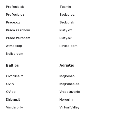
Profesia.sk
Teamio
Profesia.cz
Seduo.cz
Prace.cz
Seduo.sk
Práca za rohom
Platy.cz
Práce za rohem
Platy.sk
Atmoskop
Paylab.com
Nelisa.com
Baltics
Adriatic
CVonline.lt
MojPosao
CV.lv
MojPosao.ba
CV.ee
Vrabotuvanje
Dirbam.lt
Hercul.hr
Visidarbi.lv
Virtual Valley