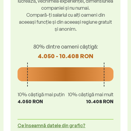
lucrează, vechimea experienței, dimensiunea
companiei și nu numai.
Compară-ți salariul cu alți oameni din
aceeași funcție și din aceeași regiune gratuit
și anonim.
80% dintre oameni câștigă:
4.050 - 10.408 RON
10% câștigă mai puțin
10% câștigă mai mult
4.050 RON
10.408 RON
Ce înseamnă datele din grafic?