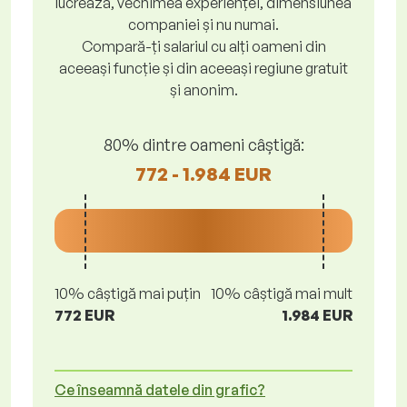
lucrează, vechimea experienței, dimensiunea
companiei și nu numai.
Compară-ți salariul cu alți oameni din
aceeași funcție și din aceeași regiune gratuit
și anonim.
80% dintre oameni câștigă:
772 - 1.984 EUR
10% câștigă mai puțin
10% câștigă mai mult
772 EUR
1.984 EUR
Ce înseamnă datele din grafic?