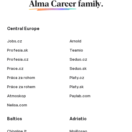
Alma Career
family.
Central Europe
Jobs.cz
Arnold
Profesia.sk
Teamio
Profesia.cz
Seduo.cz
Prace.cz
Seduo.sk
Práca za rohom
Platy.cz
Práce za rohem
Platy.sk
Atmoskop
Paylab.com
Nelisa.com
Baltics
Adriatic
CVonline.lt
MojPosao