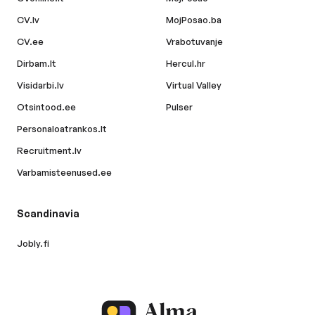
CV.lv
MojPosao.ba
CV.ee
Vrabotuvanje
Dirbam.lt
Hercul.hr
Visidarbi.lv
Virtual Valley
Otsintood.ee
Pulser
Personaloatrankos.lt
Recruitment.lv
Varbamisteenused.ee
Scandinavia
Jobly.fi