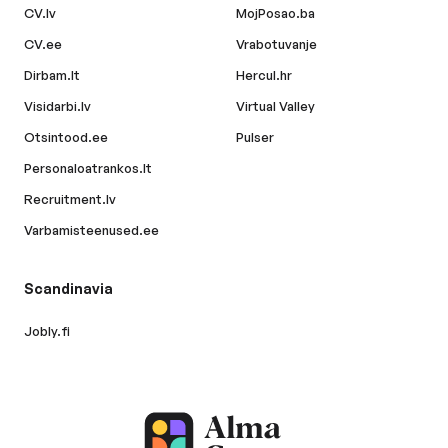
CV.lv
MojPosao.ba
CV.ee
Vrabotuvanje
Dirbam.lt
Hercul.hr
Visidarbi.lv
Virtual Valley
Otsintood.ee
Pulser
Personaloatrankos.lt
Recruitment.lv
Varbamisteenused.ee
Scandinavia
Jobly.fi