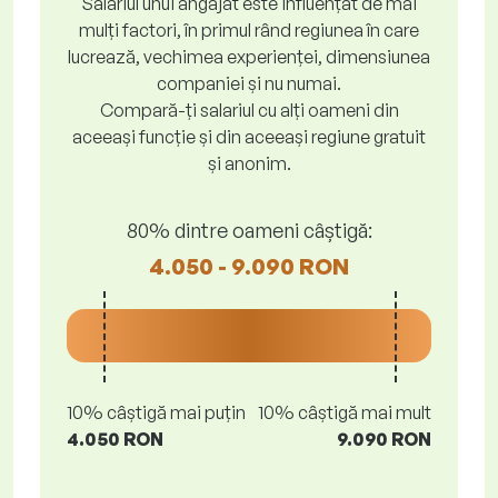
Salariul unui angajat este influențat de mai
mulți factori, în primul rând regiunea în care
lucrează, vechimea experienței, dimensiunea
companiei și nu numai.
Compară-ți salariul cu alți oameni din
aceeași funcție și din aceeași regiune gratuit
și anonim.
80% dintre oameni câștigă:
4.050 - 9.090 RON
10% câștigă mai puțin
10% câștigă mai mult
4.050 RON
9.090 RON