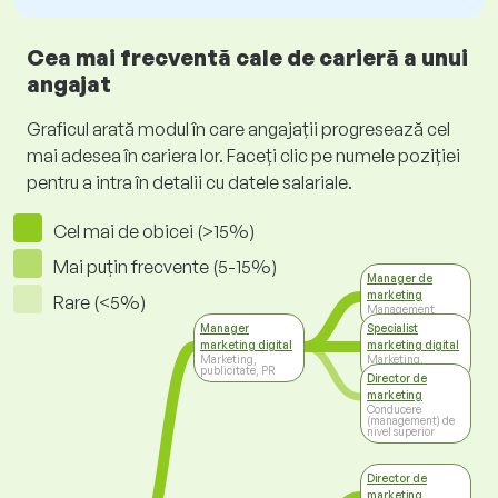
Cea mai frecventă cale de carieră a unui
angajat
Graficul arată modul în care angajații progresează cel
mai adesea în cariera lor. Faceți clic pe numele poziției
pentru a intra în detalii cu datele salariale.
Cel mai de obicei (>15%)
Mai puțin frecvente (5-15%)
Manager de
marketing
Rare (<5%)
Management
Manager
Specialist
marketing digital
marketing digital
Marketing,
Marketing,
publicitate, PR
publicitate, PR
Director de
marketing
Conducere
(management) de
nivel superior
Director de
marketing