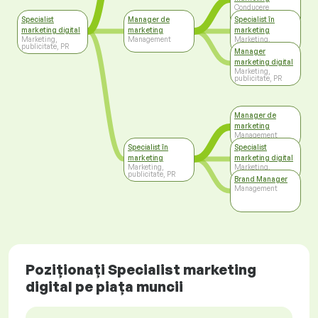
Conducere
(management) de
Specialist
Manager de
Specialist în
nivel superior
marketing digital
marketing
marketing
Marketing,
Management
Marketing,
publicitate, PR
publicitate, PR
Manager
marketing digital
Marketing,
publicitate, PR
Manager de
marketing
Management
Specialist în
Specialist
marketing
marketing digital
Marketing,
Marketing,
publicitate, PR
publicitate, PR
Brand Manager
Management
Poziționați Specialist marketing
digital pe piața muncii