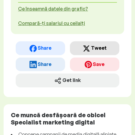
Ce înseamnă datele din grafic?
Compară-ți salariul cu ceilalți
Share
Tweet
Share
Save
Get link
Ce muncă desfășoară de obicei
Specialist marketing digital
Concepe campanii de media digitală aliniate