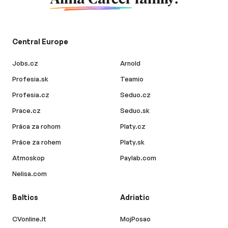
Central Europe
Jobs.cz
Arnold
Profesia.sk
Teamio
Profesia.cz
Seduo.cz
Prace.cz
Seduo.sk
Práca za rohom
Platy.cz
Práce za rohem
Platy.sk
Atmoskop
Paylab.com
Nelisa.com
Baltics
Adriatic
CVonline.lt
MojPosao