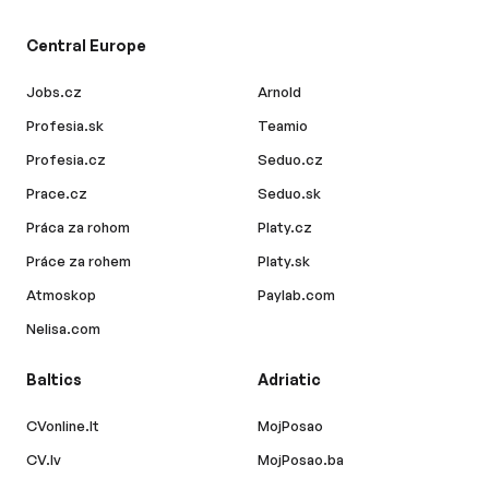
Central Europe
Jobs.cz
Arnold
Profesia.sk
Teamio
Profesia.cz
Seduo.cz
Prace.cz
Seduo.sk
Práca za rohom
Platy.cz
Práce za rohem
Platy.sk
Atmoskop
Paylab.com
Nelisa.com
Baltics
Adriatic
CVonline.lt
MojPosao
CV.lv
MojPosao.ba