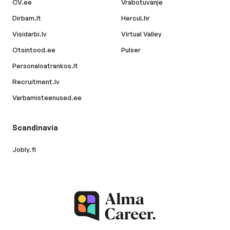
CV.ee
Vrabotuvanje
Dirbam.lt
Hercul.hr
Visidarbi.lv
Virtual Valley
Otsintood.ee
Pulser
Personaloatrankos.lt
Recruitment.lv
Varbamisteenused.ee
Scandinavia
Jobly.fi