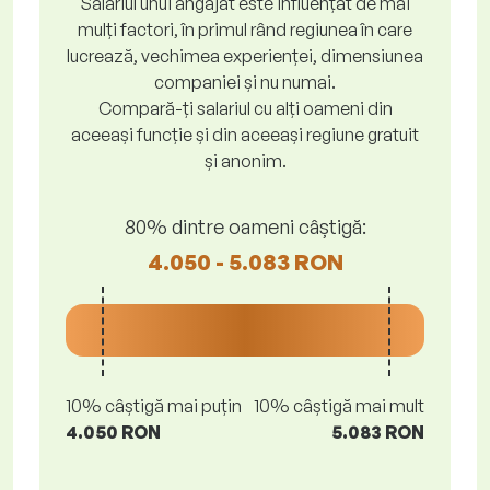
Salariul unui angajat este influențat de mai
mulți factori, în primul rând regiunea în care
lucrează, vechimea experienței, dimensiunea
companiei și nu numai.
Compară-ți salariul cu alți oameni din
aceeași funcție și din aceeași regiune gratuit
și anonim.
80% dintre oameni câștigă:
4.050 - 5.083 RON
10% câștigă mai puțin
10% câștigă mai mult
4.050 RON
5.083 RON