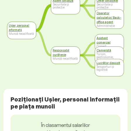
Agent de pază
Ofițer de poliție
Securitate și
Securitate și
protecție
protecție
Operator
calculator/ Back-
office agent
Ușier, personal
Administrație
informații
Muncă necalificată
Asistent
comercial
Comerț
Responsabil
Cameristă
Turism,
curățenie
gastronomie,
Muncă necalificată
industria hotelieră
Lucrător depozit
Tansporturi și
logistică
Poziționați Ușier, personal informații
pe piața muncii
În clasamentul salariilor