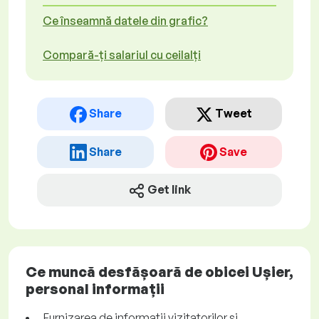
Ce înseamnă datele din grafic?
Compară-ți salariul cu ceilalți
Share
Tweet
Share
Save
Get link
Ce muncă desfășoară de obicei Ușier,
personal informații
Furnizarea de informații vizitatorilor și