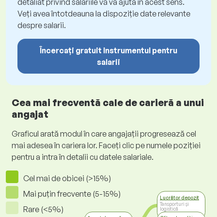
detaliat privind salariile vă va ajuta în acest sens.
Veți avea întotdeauna la dispoziție date relevante
despre salarii.
Încercați gratuit Instrumentul pentru
salarii
Cea mai frecventă cale de carieră a unui
angajat
Graficul arată modul în care angajații progresează cel
mai adesea în cariera lor. Faceți clic pe numele poziției
pentru a intra în detalii cu datele salariale.
Cel mai de obicei (>15%)
Mai puțin frecvente (5-15%)
Lucrător depozit
Tansporturi și
Rare (<5%)
logistică