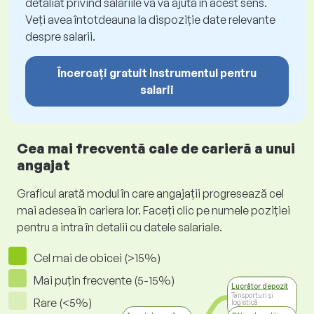
detaliat privind salariile vă va ajuta în acest sens.
Veți avea întotdeauna la dispoziție date relevante
despre salarii.
Încercați gratuit Instrumentul pentru
salarii
Cea mai frecventă cale de carieră a unui
angajat
Graficul arată modul în care angajații progresează cel
mai adesea în cariera lor. Faceți clic pe numele poziției
pentru a intra în detalii cu datele salariale.
Cel mai de obicei (>15%)
Mai puțin frecvente (5-15%)
Lucrător depozit
Tansporturi și
Rare (<5%)
logistică