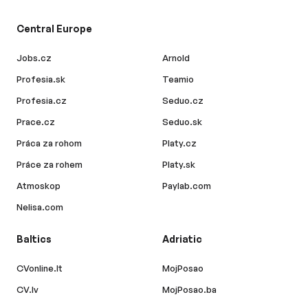
Central Europe
Jobs.cz
Arnold
Profesia.sk
Teamio
Profesia.cz
Seduo.cz
Prace.cz
Seduo.sk
Práca za rohom
Platy.cz
Práce za rohem
Platy.sk
Atmoskop
Paylab.com
Nelisa.com
Baltics
Adriatic
CVonline.lt
MojPosao
CV.lv
MojPosao.ba