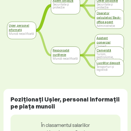
Agent de pază
Ofițer de poliție
Securitate și
Securitate și
protecție
protecție
Operator
calculator/ Back-
office agent
Ușier, personal
Administrație
informații
Muncă necalificată
Asistent
comercial
Comerț
Responsabil
Cameristă
Turism,
curățenie
gastronomie,
Muncă necalificată
industria hotelieră
Lucrător depozit
Tansporturi și
logistică
Poziționați Ușier, personal informații
pe piața muncii
În clasamentul salariilor