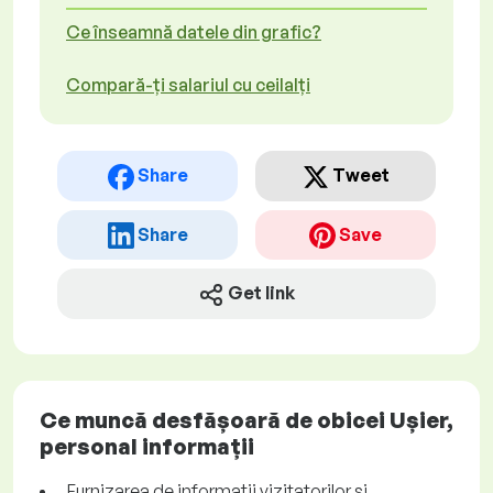
Ce înseamnă datele din grafic?
Compară-ți salariul cu ceilalți
Share
Tweet
Share
Save
Get link
Ce muncă desfășoară de obicei Ușier,
personal informații
Furnizarea de informații vizitatorilor și