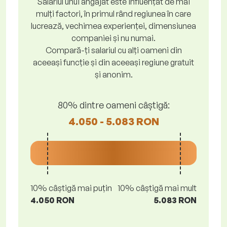
Salariul unui angajat este influențat de mai
mulți factori, în primul rând regiunea în care
lucrează, vechimea experienței, dimensiunea
companiei și nu numai.
Compară-ți salariul cu alți oameni din
aceeași funcție și din aceeași regiune gratuit
și anonim.
80% dintre oameni câștigă:
4.050 - 5.083 RON
10% câștigă mai puțin
10% câștigă mai mult
4.050 RON
5.083 RON