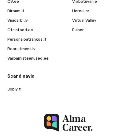
CV.ee
Vrabotuvanje
Dirbam.lt
Hercul.hr
Visidarbi.lv
Virtual Valley
Otsintood.ee
Pulser
Personaloatrankos.lt
Recruitment.lv
Varbamisteenused.ee
Scandinavia
Jobly.fi