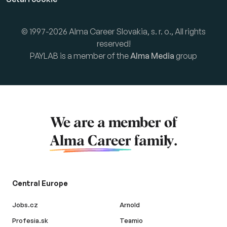
© 1997-2026 Alma Career Slovakia, s. r. o., All rights
reserved!
PAYLAB is a member of the
Alma Media
group
We are a member of
Alma Career
family.
Central Europe
Jobs.cz
Arnold
Profesia.sk
Teamio