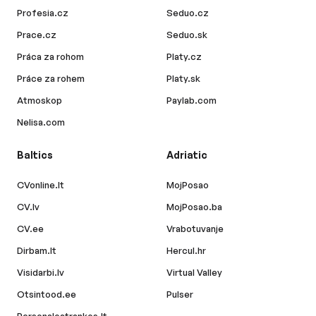
Profesia.cz
Seduo.cz
Prace.cz
Seduo.sk
Práca za rohom
Platy.cz
Práce za rohem
Platy.sk
Atmoskop
Paylab.com
Nelisa.com
Baltics
Adriatic
CVonline.lt
MojPosao
CV.lv
MojPosao.ba
CV.ee
Vrabotuvanje
Dirbam.lt
Hercul.hr
Visidarbi.lv
Virtual Valley
Otsintood.ee
Pulser