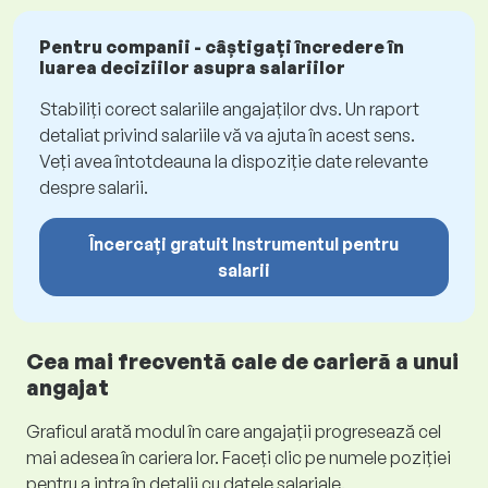
Pentru companii - câștigați încredere în
luarea deciziilor asupra salariilor
Stabiliți corect salariile angajaților dvs. Un raport
detaliat privind salariile vă va ajuta în acest sens.
Veți avea întotdeauna la dispoziție date relevante
despre salarii.
Încercați gratuit Instrumentul pentru
salarii
Cea mai frecventă cale de carieră a unui
angajat
Graficul arată modul în care angajații progresează cel
mai adesea în cariera lor. Faceți clic pe numele poziției
pentru a intra în detalii cu datele salariale.