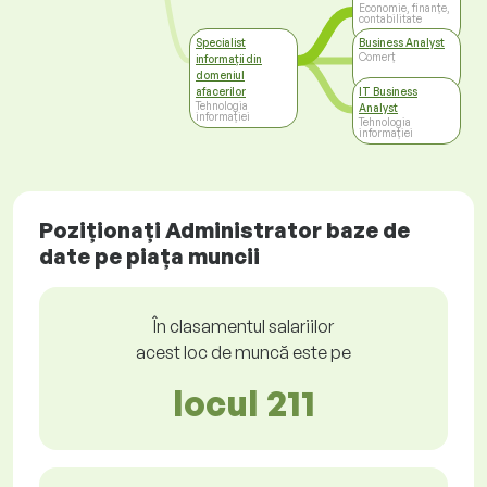
Economie, finanțe,
contabilitate
Specialist
Business Analyst
Comerț
informații din
domeniul
afacerilor
IT Business
Tehnologia
Analyst
informației
Tehnologia
informației
Poziționați Administrator baze de
date pe piața muncii
În clasamentul salariilor
acest loc de muncă este pe
locul 211