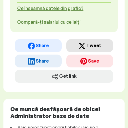
Ce înseamnă datele din grafic?
Compară-ți salariul cu ceilalți
Share
Tweet
Share
Save
Get link
Ce muncă desfășoară de obicei
Administrator baze de date
Asigurarea funcționării fiabile și sigure a