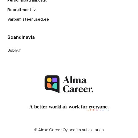
Personaloatrankos.lt
Recruitment.lv
Varbamisteenused.ee
Scandinavia
Jobly.fi
A better world of work for
everyone
.
© Alma Career Oy and its subsidiaries