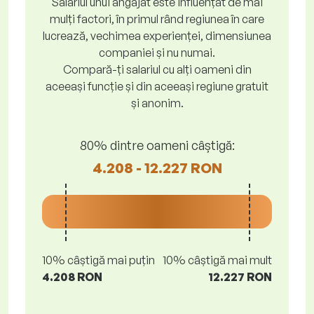
Salariul unui angajat este influențat de mai
mulți factori, în primul rând regiunea în care
lucrează, vechimea experienței, dimensiunea
companiei și nu numai.
Compară-ți salariul cu alți oameni din
aceeași funcție și din aceeași regiune gratuit
și anonim.
80% dintre oameni câștigă:
4.208 - 12.227 RON
10% câștigă mai puțin
10% câștigă mai mult
4.208 RON
12.227 RON