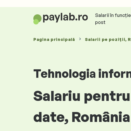
Salarii în funcți
post
Pagina principală
Salarii
pe poziții
, 
Tehnologia infor
Salariu pentru
date, România