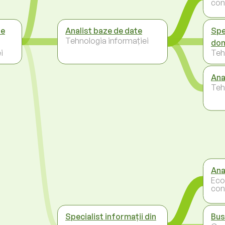
con
de
Analist baze de date
Spe
Tehnologia informației
dom
i
Teh
Ana
Teh
Ana
Eco
con
Specialist informații din
Bus