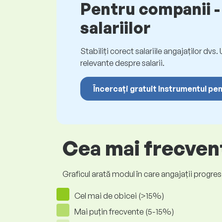
Pentru companii - 
salariilor
Stabiliți corect salariile angajaților dvs
relevante despre salarii.
Încercați gratuit Instrumentul pen
Cea mai frecvent
Graficul arată modul în care angajații progrese
Cel mai de obicei (>15%)
Mai puțin frecvente (5-15%)