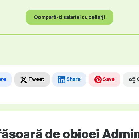
Compară-ți salariul cu ceilalți
are
Tweet
Share
Save
ășoară de obicei Admin