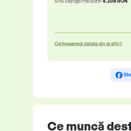
10% câștigă mai puțin
4.208 RON
Ce înseamnă datele din grafic?
Sh
Ce muncă desf