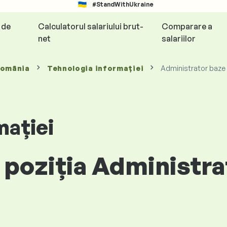
#StandWithUkraine
e de
Calculatorul salariului brut-
Comparare a
net
salariilor
România
Tehnologia informației
Administrator baze
mației
 poziția Administra