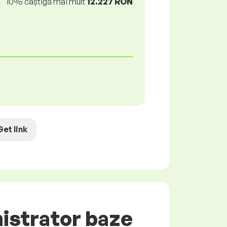
10% câștigă mai mult
12.227 RON
Get link
istrator baze