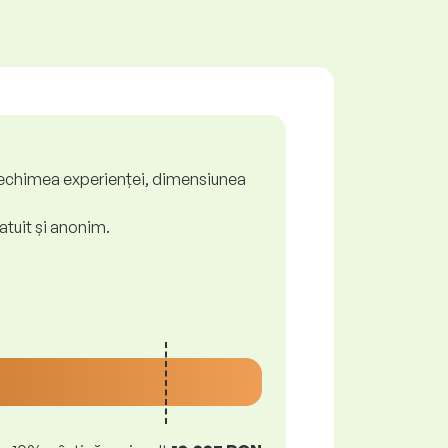
ă, vechimea experienței, dimensiunea
atuit și anonim.