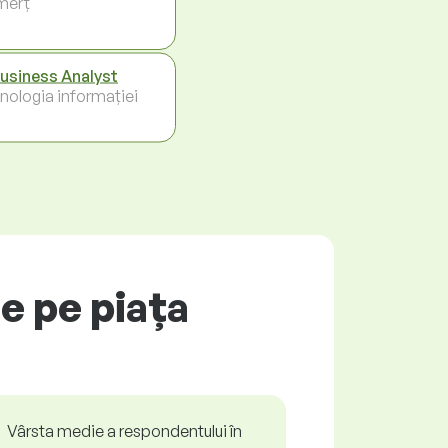
merț
Business Analyst
nologia informației
e pe piața
Vârsta medie a respondentului în