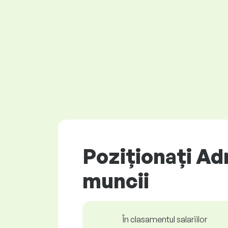
Poziționați Ad
muncii
În clasamentul salariilor