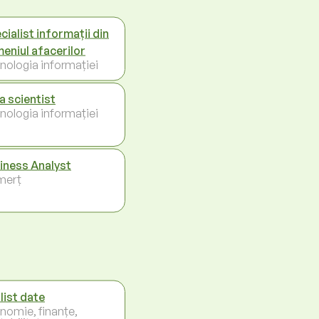
cialist informații din
eniul afacerilor
nologia informației
a scientist
nologia informației
iness Analyst
merț
list date
nomie, finanțe,