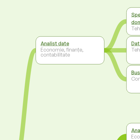
Spe
dom
Teh
Analist date
Dat
Economie, finanțe,
Teh
contabilitate
Bus
Co
Ana
Eco