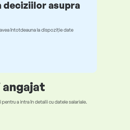
 deciziilor asupra
ți avea întotdeauna la dispoziție date
i angajat
entru a intra în detalii cu datele salariale.