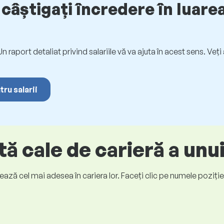
câștigați încredere în luarea
. Un raport detaliat privind salariile vă va ajuta în acest sens. Ve
tru salarii
ă cale de carieră a unu
ază cel mai adesea în cariera lor. Faceți clic pe numele poziției p