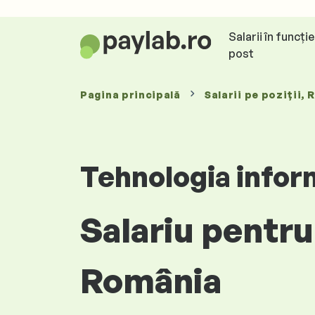
Salarii în funcți
post
Pagina principală
Salarii
pe poziții
, 
Tehnologia infor
Salariu pentru 
România