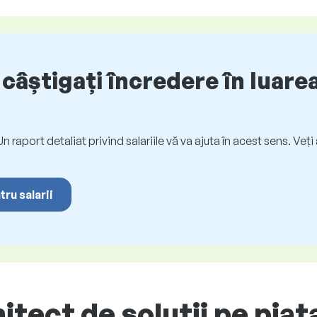
câștigați încredere în luarea
. Un raport detaliat privind salariile vă va ajuta în acest sens. Ve
tru salarii
itect de soluții pe piaț