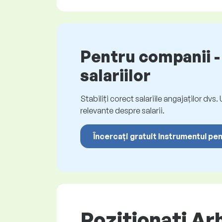
Pentru companii - 
salariilor
Stabiliți corect salariile angajaților dvs
relevante despre salarii.
Încercați gratuit Instrumentul pen
Poziționați Arh