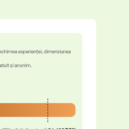
ă, vechimea experienței, dimensiunea
atuit și anonim.