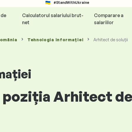
#StandWithUkraine
e de
Calculatorul salariului brut-
Comparare a
net
salariilor
România
Tehnologia informației
Arhitect de soluții
mației
poziția Arhitect de 