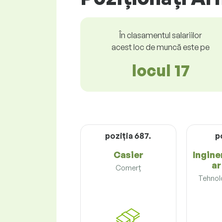
În clasamentul salariilor
acest loc de muncă este pe
locul 17
poziţia 687.
p
Casier
Ingine
ar
Comerț
Tehnolo