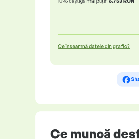
10% câștigă mai puțin
6.753 RON
Ce înseamnă datele din grafic?
Sh
Ce muncă desfă