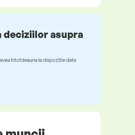
 deciziilor asupra
ți avea întotdeauna la dispoziție date
a muncii