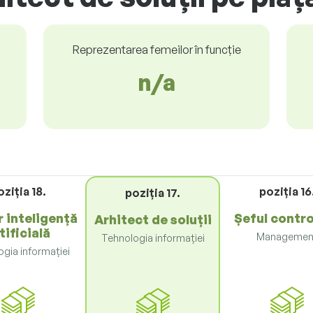
Reprezentarea femeilor în funcție
n/a
oziţia 18.
poziţia 16
poziţia 17.
r inteligență
Șeful contro
Arhitect de soluții
tificială
Managemen
Tehnologia informației
gia informației