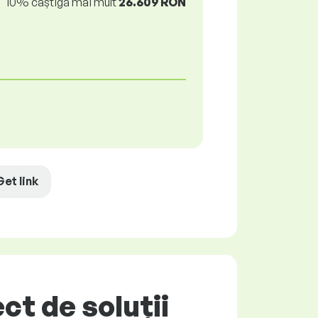
10% câștigă mai mult
26.609 RON
Get link
t de soluții