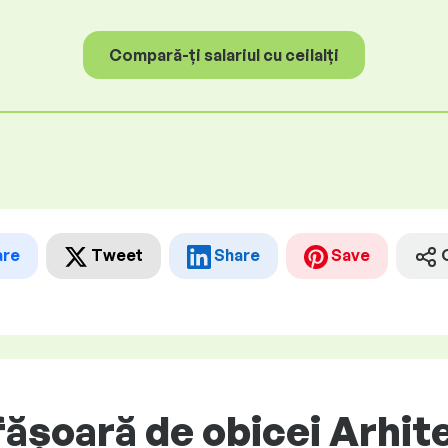
Compară-ți salariul cu ceilalți
are
Tweet
Share
Save
șoară de obicei Arhitec