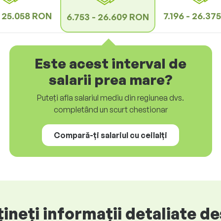
- 25.058 RON
7.196 - 26.37
6.753 - 26.609 RON
Este acest interval de
salarii prea mare?
Puteți afla salariul mediu din regiunea dvs.
completând un scurt chestionar
Compară-ți salariul cu ceilalți
neți informații detaliate des