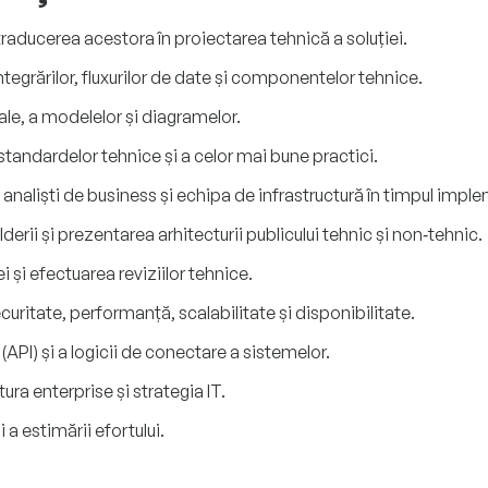
traducerea acestora în proiectarea tehnică a soluției.
ntegrărilor, fluxurilor de date și componentelor tehnice.
le, a modelelor și diagramelor.
 standardelor tehnice și a celor mai bune practici.
 analiști de business și echipa de infrastructură în timpul imple
erii și prezentarea arhitecturii publicului tehnic și non‑tehnic.
și efectuarea reviziilor tehnice.
uritate, performanță, scalabilitate și disponibilitate.
(API) și a logicii de conectare a sistemelor.
tura enterprise și strategia IT.
i a estimării efortului.