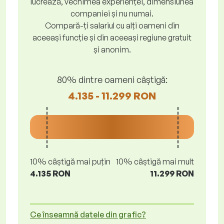
lucrează, vechimea experienței, dimensiunea
companiei și nu numai.
Compară-ți salariul cu alți oameni din
aceeași funcție și din aceeași regiune gratuit
și anonim.
80% dintre oameni câștigă:
4.135 - 11.299 RON
10% câștigă mai puțin
10% câștigă mai mult
4.135 RON
11.299 RON
Ce înseamnă datele din grafic?