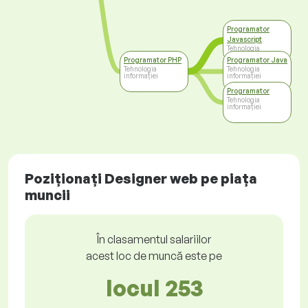
Programator
Javascript
Tehnologia
informației
Programator PHP
Programator Java
Tehnologia
Tehnologia
informației
informației
Programator
Tehnologia
informației
Poziționați Designer web pe piața
muncii
În clasamentul salariilor
acest loc de muncă este pe
locul 253