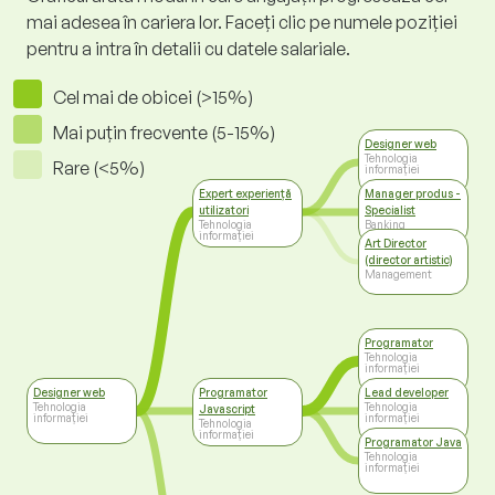
mai adesea în cariera lor. Faceți clic pe numele poziției
pentru a intra în detalii cu datele salariale.
Cel mai de obicei (>15%)
Mai puțin frecvente (5-15%)
Designer web
Tehnologia
Rare (<5%)
informației
Expert experiență
Manager produs -
utilizatori
Specialist
Tehnologia
Banking
informației
Art Director
(director artistic)
Management
Programator
Tehnologia
informației
Designer web
Programator
Lead developer
Tehnologia
Tehnologia
Javascript
informației
informației
Tehnologia
informației
Programator Java
Tehnologia
informației