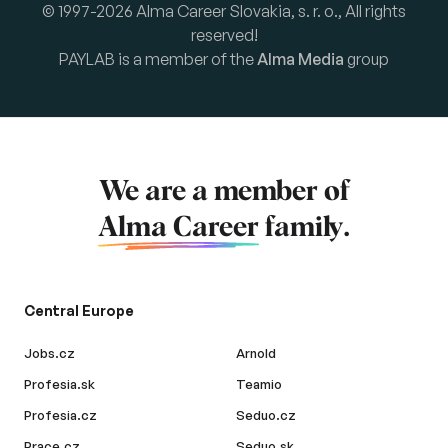
© 1997-2026 Alma Career Slovakia, s. r. o., All rights
reserved!
PAYLAB is a member of the
Alma Media
group
We are a member of
Alma Career
family.
Central Europe
Jobs.cz
Arnold
Profesia.sk
Teamio
Profesia.cz
Seduo.cz
Prace.cz
Seduo.sk