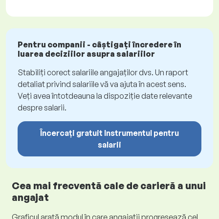
Pentru companii - câștigați încredere în
luarea deciziilor asupra salariilor
Stabiliți corect salariile angajaților dvs. Un raport
detaliat privind salariile vă va ajuta în acest sens.
Veți avea întotdeauna la dispoziție date relevante
despre salarii.
Încercați gratuit Instrumentul pentru
salarii
Cea mai frecventă cale de carieră a unui
angajat
Graficul arată modul în care angajații progresează cel