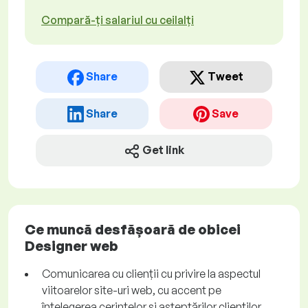
Compară-ți salariul cu ceilalți
Share
Tweet
Share
Save
Get link
Ce muncă desfășoară de obicei
Designer web
Comunicarea cu clienții cu privire la aspectul
viitoarelor site-uri web, cu accent pe
înțelegerea cerințelor și așteptărilor clienților.