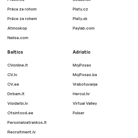
Práca za rohom
Platy.cz
Práce za rohem
Platy.sk
Atmoskop
Paylab.com
Nelisa.com
Baltics
Adriatic
CVonline.lt
MojPosao
CV.lv
MojPosao.ba
CV.ee
Vrabotuvanje
Dirbam.lt
Hercul.hr
Visidarbi.lv
Virtual Valley
Otsintood.ee
Pulser
Personaloatrankos.lt
Recruitment.lv