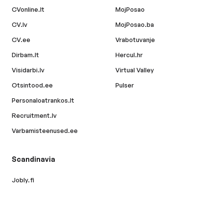
CVonline.lt
MojPosao
CV.lv
MojPosao.ba
CV.ee
Vrabotuvanje
Dirbam.lt
Hercul.hr
Visidarbi.lv
Virtual Valley
Otsintood.ee
Pulser
Personaloatrankos.lt
Recruitment.lv
Varbamisteenused.ee
Scandinavia
Jobly.fi