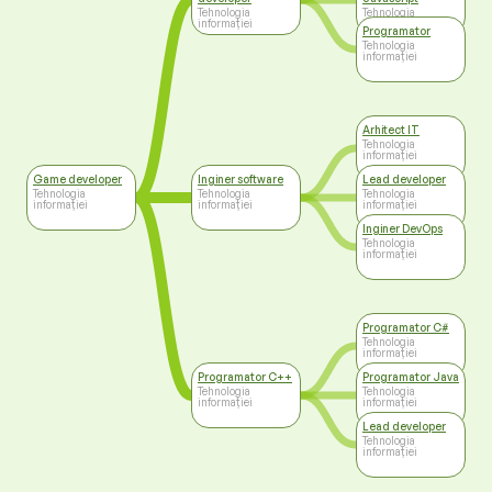
Tehnologia
Tehnologia
informației
informației
Programator
Tehnologia
informației
Arhitect IT
Tehnologia
informației
Game developer
Inginer software
Lead developer
Tehnologia
Tehnologia
Tehnologia
informației
informației
informației
Inginer DevOps
Tehnologia
informației
Programator C#
Tehnologia
informației
Programator C++
Programator Java
Tehnologia
Tehnologia
informației
informației
Lead developer
Tehnologia
informației