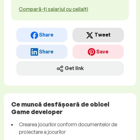
Compară-ți salariul cu ceilalți
Share
Tweet
Share
Save
Get link
Ce muncă desfășoară de obicei
Game developer
Crearea jocurilor conform documentelor de
proiectare a jocurilor