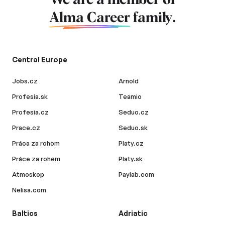
We are a member of
Alma Career
family.
Central Europe
Jobs.cz
Arnold
Profesia.sk
Teamio
Profesia.cz
Seduo.cz
Prace.cz
Seduo.sk
Práca za rohom
Platy.cz
Práce za rohem
Platy.sk
Atmoskop
Paylab.com
Nelisa.com
Baltics
Adriatic