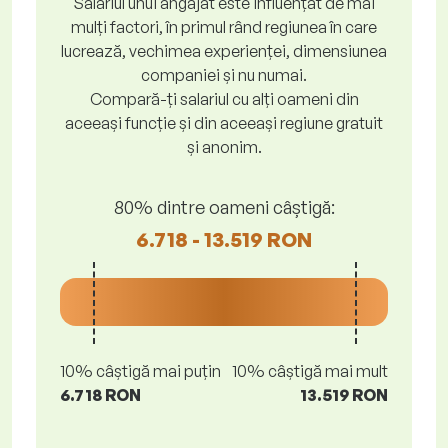
Salariul unui angajat este influențat de mai
mulți factori, în primul rând regiunea în care
lucrează, vechimea experienței, dimensiunea
companiei și nu numai.
Compară-ți salariul cu alți oameni din
aceeași funcție și din aceeași regiune gratuit
și anonim.
80% dintre oameni câștigă:
6.718 - 13.519 RON
10% câștigă mai puțin
10% câștigă mai mult
6.718 RON
13.519 RON