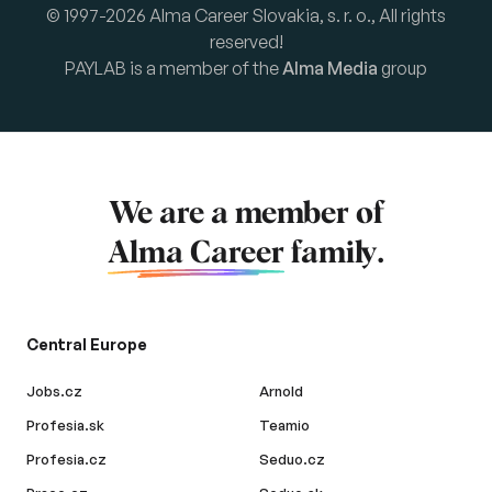
© 1997-2026 Alma Career Slovakia, s. r. o., All rights
reserved!
PAYLAB is a member of the
Alma Media
group
We are a member of
Alma Career
family.
Central Europe
Jobs.cz
Arnold
Profesia.sk
Teamio
Profesia.cz
Seduo.cz