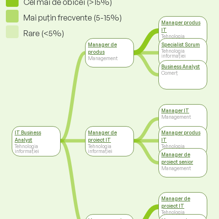
Cel mai de obicei (>15%)
Mai puțin frecvente (5-15%)
Manager produs
IT
Rare (<5%)
Tehnologia
informației
Manager de
Specialist Scrum
Tehnologia
produs
informației
Management
Business Analyst
Comerț
Manager IT
Management
IT Business
Manager de
Manager produs
Analyst
proiect IT
IT
Tehnologia
Tehnologia
Tehnologia
informației
informației
informației
Manager de
proiect senior
Management
Manager de
proiect IT
Tehnologia
informației