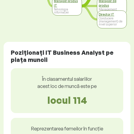
Manager produs
Manager de
IT
produs
Tehnologia
Management
informației
Director IT
Conducere
(management) de
nivel superior
Poziționați IT Business Analyst pe
piața muncii
În clasamentul salariilor
acest loc de muncă este pe
locul 114
Reprezentarea femeilor în funcție