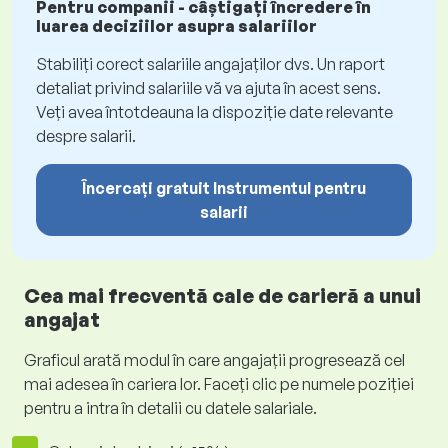
Pentru companii - câștigați încredere în
luarea deciziilor asupra salariilor
Stabiliți corect salariile angajaților dvs. Un raport
detaliat privind salariile vă va ajuta în acest sens.
Veți avea întotdeauna la dispoziție date relevante
despre salarii.
Încercați gratuit Instrumentul pentru
salarii
Cea mai frecventă cale de carieră a unui
angajat
Graficul arată modul în care angajații progresează cel
mai adesea în cariera lor. Faceți clic pe numele poziției
pentru a intra în detalii cu datele salariale.