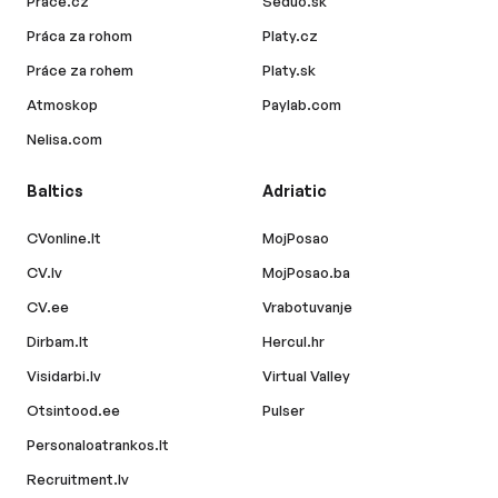
Prace.cz
Seduo.sk
Práca za rohom
Platy.cz
Práce za rohem
Platy.sk
Atmoskop
Paylab.com
Nelisa.com
Baltics
Adriatic
CVonline.lt
MojPosao
CV.lv
MojPosao.ba
CV.ee
Vrabotuvanje
Dirbam.lt
Hercul.hr
Visidarbi.lv
Virtual Valley
Otsintood.ee
Pulser
Personaloatrankos.lt
Recruitment.lv