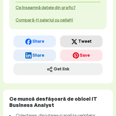
Ce înseamnă datele din grafic?
Compară-ți salariul cu ceilalți
Share
Tweet
Share
Save
Get link
Ce muncă desfășoară de obicei IT
Business Analyst
Colectarea, discutarea și analiza cerințelor