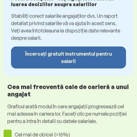
luarea deciziilor asupra salariilor
Stabiliți corect salariile angajaților dvs. Un raport
detaliat privind salariile vă va ajuta în acest sens.
Veți avea întotdeauna la dispoziție date relevante
despre salarii.
Încercați gratuit Instrumentul pentru
salarii
Cea mai frecventă cale de carieră a unui
angajat
Graficul arată modul în care angajații progresează cel
mai adesea în cariera lor. Faceți clic pe numele poziției
pentru a intra în detalii cu datele salariale.
Cel mai de obicei (>15%)