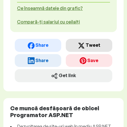
Ce înseamnă datele din grafic?
Compară-ți salariul cu ceilalți
Share
Tweet
Share
Save
Get link
Ce muncă desfășoară de obicei
Programator ASP.NET
Dezvoltarea de site-uri web în mediu ASP.NET.