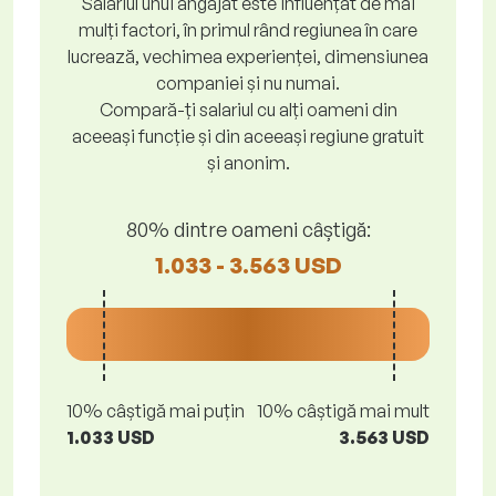
Salariul unui angajat este influențat de mai
mulți factori, în primul rând regiunea în care
lucrează, vechimea experienței, dimensiunea
companiei și nu numai.
Compară-ți salariul cu alți oameni din
aceeași funcție și din aceeași regiune gratuit
și anonim.
80% dintre oameni câștigă:
1.033 - 3.563 USD
10% câștigă mai puțin
10% câștigă mai mult
1.033 USD
3.563 USD