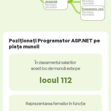
Tehnologia
Javascript
informației
Tehnologia
informației
Programator Java
Tehnologia
informației
Poziționați Programator ASP.NET pe
piața muncii
În clasamentul salariilor
acest loc de muncă este pe
locul 112
Reprezentarea femeilor în funcție