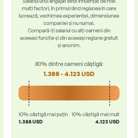
Salariul unui angajat este influențat de mai
mulți factori, în primul rând regiunea în care
lucrează, vechimea experienței, dimensiunea
companiei și nu numai.
Compară-ți salariul cu alți oameni din
aceeași funcție și din aceeași regiune gratuit
și anonim.
80% dintre oameni câștigă:
1.388 - 4.123 USD
10% câștigă mai puțin
10% câștigă mai mult
1.388 USD
4.123 USD