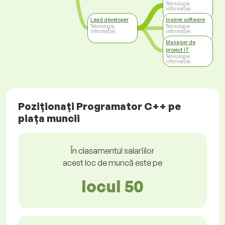
Tehnologia
informației
Lead developer
Inginer software
Tehnologia
Tehnologia
informației
informației
Manager de
proiect IT
Tehnologia
informației
Poziționați Programator C++ pe
piața muncii
În clasamentul salariilor
acest loc de muncă este pe
locul 50