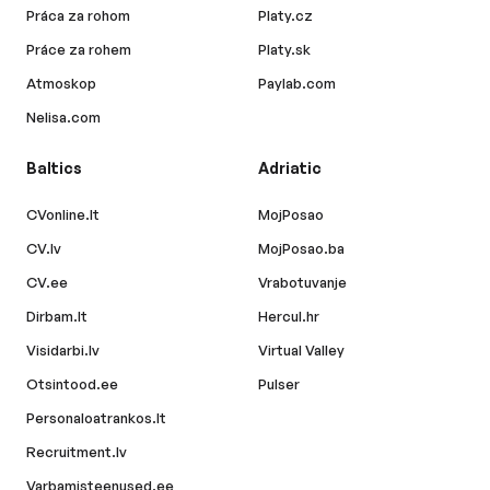
Práca za rohom
Platy.cz
Práce za rohem
Platy.sk
Atmoskop
Paylab.com
Nelisa.com
Baltics
Adriatic
CVonline.lt
MojPosao
CV.lv
MojPosao.ba
CV.ee
Vrabotuvanje
Dirbam.lt
Hercul.hr
Visidarbi.lv
Virtual Valley
Otsintood.ee
Pulser
Personaloatrankos.lt
Recruitment.lv
Varbamisteenused.ee