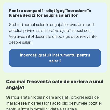
Pentru companii - câștigați încredere în
luarea deciziilor asupra salariilor
Stabiliți corect salariile angajaților dvs. Un raport
detaliat privind salariile vă va ajuta în acest sens.
Veți avea întotdeauna la dispoziție date relevante
despre salarii.
Încercați gratuit Instrumentul pentru
salarii
Cea mai frecventă cale de carieră a unui
angajat
Graficul arată modul în care angajații progresează cel
mai adesea în cariera lor. Faceți clic pe numele poziției
pentru a intra în detalii cu datele salariale.