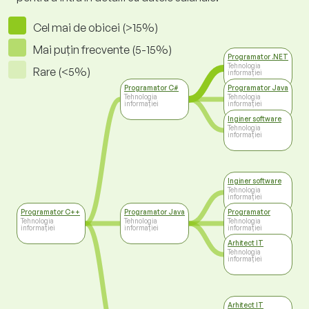
Cel mai de obicei (>15%)
Mai puțin frecvente (5-15%)
Programator .NET
Tehnologia
Rare (<5%)
informației
Programator C#
Programator Java
Tehnologia
Tehnologia
informației
informației
Inginer software
Tehnologia
informației
Inginer software
Tehnologia
informației
Programator C++
Programator Java
Programator
Tehnologia
Tehnologia
Tehnologia
informației
informației
informației
Arhitect IT
Tehnologia
informației
Arhitect IT