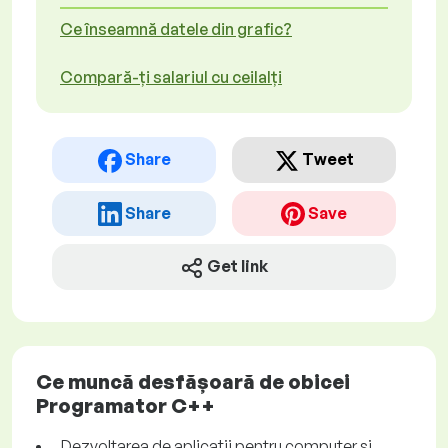
Ce înseamnă datele din grafic?
Compară-ți salariul cu ceilalți
Share
Tweet
Share
Save
Get link
Ce muncă desfășoară de obicei
Programator C++
Dezvoltarea de aplicații pentru computer și