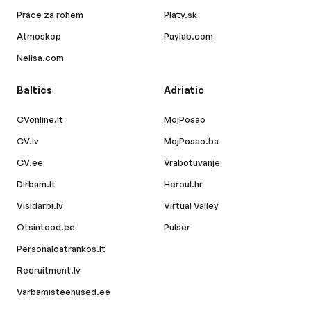
Práce za rohem
Platy.sk
Atmoskop
Paylab.com
Nelisa.com
Baltics
Adriatic
CVonline.lt
MojPosao
CV.lv
MojPosao.ba
CV.ee
Vrabotuvanje
Dirbam.lt
Hercul.hr
Visidarbi.lv
Virtual Valley
Otsintood.ee
Pulser
Personaloatrankos.lt
Recruitment.lv
Varbamisteenused.ee