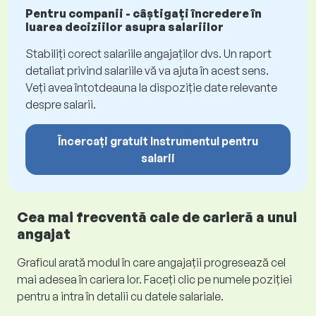
Pentru companii - câștigați încredere în
luarea deciziilor asupra salariilor
Stabiliți corect salariile angajaților dvs. Un raport
detaliat privind salariile vă va ajuta în acest sens.
Veți avea întotdeauna la dispoziție date relevante
despre salarii.
Încercați gratuit Instrumentul pentru
salarii
Cea mai frecventă cale de carieră a unui
angajat
Graficul arată modul în care angajații progresează cel
mai adesea în cariera lor. Faceți clic pe numele poziției
pentru a intra în detalii cu datele salariale.