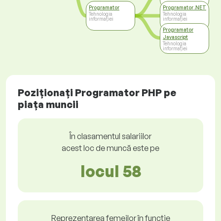
Programator
Programator .NET
Tehnologia
Tehnologia
informației
informației
Programator
Javascript
Tehnologia
informației
Poziționați Programator PHP pe
piața muncii
În clasamentul salariilor
acest loc de muncă este pe
locul 58
Reprezentarea femeilor în funcție