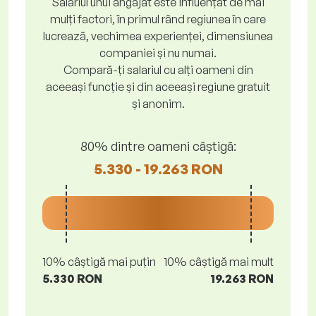
Salariul unui angajat este influențat de mai
mulți factori, în primul rând regiunea în care
lucrează, vechimea experienței, dimensiunea
companiei și nu numai.
Compară-ți salariul cu alți oameni din
aceeași funcție și din aceeași regiune gratuit
și anonim.
80% dintre oameni câștigă:
5.330 - 19.263 RON
10% câștigă mai puțin
10% câștigă mai mult
5.330 RON
19.263 RON