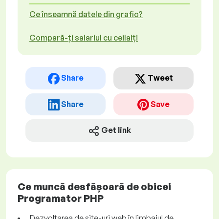
Ce înseamnă datele din grafic?
Compară-ți salariul cu ceilalți
Share
Tweet
Share
Save
Get link
Ce muncă desfășoară de obicei
Programator PHP
Dezvoltarea de site-uri web în limbajul de