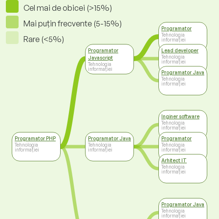
Cel mai de obicei (>15%)
Mai puțin frecvente (5-15%)
Programator
Tehnologia
Rare (<5%)
informației
Programator
Lead developer
Tehnologia
Javascript
informației
Tehnologia
informației
Programator Java
Tehnologia
informației
Inginer software
Tehnologia
informației
Programator PHP
Programator Java
Programator
Tehnologia
Tehnologia
Tehnologia
informației
informației
informației
Arhitect IT
Tehnologia
informației
Programator Java
Tehnologia
informației