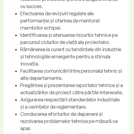
cu succes.
Efectuarea de revizuiri regulate ale
performanței și oferirea de mentorat
membrilor echipei.
Identificarea și atenuarea riscurilor tehnice pe
parcursul ciclurilor de viață ale proiectelor.
Rămânerea la curent cu tendințele din industrie
și tehnologiile emergente pentru a stimula
inovația.
Facilitarea comunicării între personalul tehnic și
alte departamente.
Pregătirea și prezentarea raportelor tehnice și a
actualizărilor de proiect către părțile interesate.
Asigurarea respectării standardelor industriale
și a cerințelor de reglementare.
Conducerea eforturilor de depanare și
rezolvarea problemelor tehnice pe măsură ce
apar.