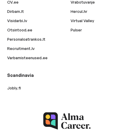
CV.ee
Vrabotuvanje
Dirbam.lt
Hercul.hr
Visidarbi.lv
Virtual Valley
Otsintood.ee
Pulser
Personaloatrankos.lt
Recruitment.lv
Varbamisteenused.ee
Scandinavia
Jobly.fi