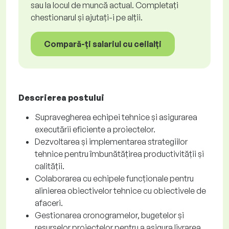
sau la locul de muncă actual. Completați
chestionarul și ajutați-i pe alții.
Compară-ți salariul cu ceilalți
Descrierea postului
Supravegherea echipei tehnice și asigurarea
executării eficiente a proiectelor.
Dezvoltarea și implementarea strategiilor
tehnice pentru îmbunătățirea productivității și
calității.
Colaborarea cu echipele funcționale pentru
alinierea obiectivelor tehnice cu obiectivele de
afaceri.
Gestionarea cronogramelor, bugetelor și
resurselor proiectelor pentru a asigura livrarea