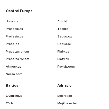
Central Europe
Jobs.cz
Arnold
Profesia.sk
Teamio
Profesia.cz
Seduo.cz
Prace.cz
Seduo.sk
Práca za rohom
Platy.cz
Práce za rohem
Platy.sk
Atmoskop
Paylab.com
Nelisa.com
Baltics
Adriatic
CVonline.lt
MojPosao
CV.lv
MojPosao.ba