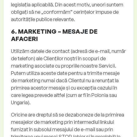
legislația aplicabilă. Din acest motiv, uneori suntem
obligați să ne „conformăm” cerințelor impuse de
autoritățile publice relevante.
6. MARKETING –
MESAJE DE
AFACERI
Utilizăm datele de contact (adresă de e-mail, număr
de telefon) ale Clienților noștri în scopuri de
marketing asociate cu propriile noastre Servicii.
Putem utiliza aceste date pentru a trimite mesaje
de marketing numai dacă Clientul nu a renunțat la
primirea acestor mesaje și cu excepția cazului în
care legea prevede altfel (cum ar fi în Polonia sau
Ungaria).
Oricine are dreptul să se dezaboneze de la primirea
mesajelor de marketing prin intermediul linkului
furnizat în subsolul mesajului de e-mail sau prin
trimiterea unui mesaj STOP (chiar și în prealabil) la