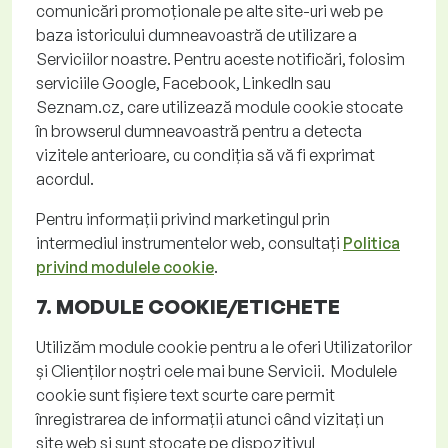
comunicări promoționale pe alte site-uri web pe
baza istoricului dumneavoastră de utilizare a
Serviciilor noastre. Pentru aceste notificări, folosim
serviciile Google, Facebook,
LinkedIn
sau
Seznam.cz, care utilizează module cookie stocate
în
browserul
dumneavoastră pentru a detecta
vizitele anterioare, cu condiția să vă fi exprimat
acordul.
Pentru informații privind marketingul prin
intermediul instrumentelor web, consultați
Politica
privind modulele cookie
.
7. MODULE COOKIE/
ETICHETE
Utilizăm module cookie pentru a le oferi Utilizatorilor
și Clienților noștri cele mai bune Servicii. Modulele
cookie sunt fișiere text scurte care permit
înregistrarea de informații atunci când vizitați un
site web și sunt stocate pe dispozitivul