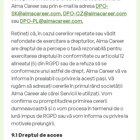
Alma
Career
sau prin e-mail la adresa
DPO-
SK@almacareer.com,
DPO-CZ@almacareer.com
sau
DPO-PL@almacareer.com.
Rețineți
că, în cazul cererilor repetate sau vădit
nefondate de exercitare a drepturilor, Alma
Career
are dreptul de a percepe o taxă rezonabilă pentru
exercitarea dreptului în conformitate cu articolul 12
alineatul (5) din RGPD sau de a refuza să se
conformeze unui astfel de drept. Alma
Career
vă va
informa în prealabil cu privire la acești pași.
Vă
rugăm să
adresați
cererile în primul rând societății
Alma
Career
ale cărei Servicii le utilizați.
Vom
confirma cu promptitudine primirea cererii
dumneavoastră și o vom procesa în termenul de o
lună impus de RGPD sau vă vom informa cu privire la
motivele prelungirii.
9.1 Dreptul de acces