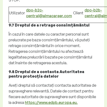
STOP.
dpo-b2c-
dpo-b2b-
Utilizator
Client
central@almacareer.com
central@al
9.7 Dreptul de a retrage consimțământul
În cazul în care
datele cu caracter personal sunt
prelucrate pe baza consimțământului, vă puteți
retrage consimțământul în orice moment.
Retragerea consimțământului nu afectează
legalitatea prelucrării bazate pe consimțământul
dat înainte de retragerea acestuia.
9.8 Dreptul de a contacta Autoritatea
pentru protecția datelor
Aveți dreptul să contactați contacta autoritatea de
supraveghere relevantă. Datele de contact pentru
fiecare autoritate de supraveghere sunt disponibile
la adresa
https://www.edpb.europa.eu.