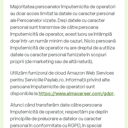
Majoritatea persoanelor împuternicite de operatori
au doar acces limitat la datele cu caracter
personal
ale Persoanelor vizate. Deși datele cu caracter
personal sunt transmise de către persoana
împuternicită de operator, acest lucru se întâmplă
doar într-un număr minim de cazuri. Nicio persoană
împuternicită de operator nu are dreptul de a utiliza
datele cu caracter personal furnizate în scopuri
proprii (de marketing sau de altă natură).
Utilizăm furnizorul de
cloud
Amazon Web Services
pentru Serviciile Paylab
.ro
. Informații privind alte
persoane împuternicite de operatori sunt
disponibile
la
https://www.almacareer.com/gdpr
.
Atunci când transferăm date către persoana
împuternicită de operator, respectăm pe deplin
principiile de prelucrare a datelor cu caracter
personal în conformitate cu RGPD, în special