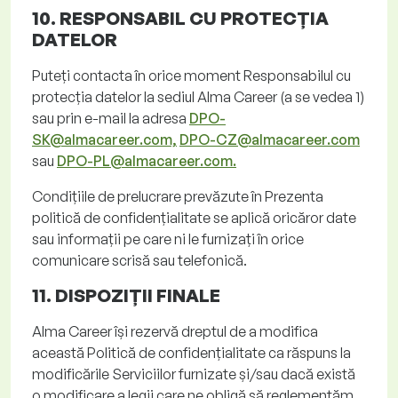
10. RESPONSABIL CU PROTECȚIA
DATELOR
Puteți contacta în orice moment Responsabilul cu
protecția datelor la sediul Alma
Career
(a se vedea
1
)
sau prin e-mail la adresa
DPO-
SK@almacareer.com,
DPO-CZ@almacareer.com
sau
DPO-PL@almacareer.com.
Condițiile de prelucrare prevăzute în Prezenta
politică de confidențialitate se aplică oricăror date
sau informații pe care ni le furnizați în orice
comunicare scrisă sau telefonică.
11. DISPOZIȚII FINALE
Alma
Career
își rezervă dreptul de a modifica
această Politică de confidențialitate ca răspuns la
modificările Serviciilor furnizate și/sau dacă există
o modificare a legii care ne obligă să reglementăm