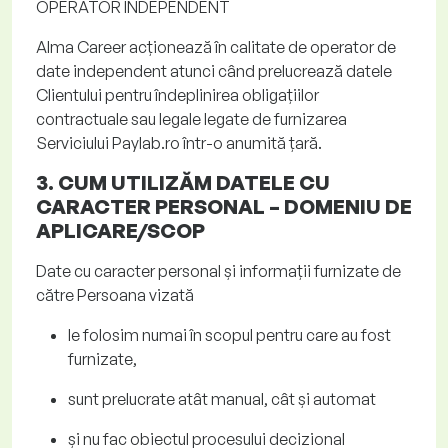
OPERATOR INDEPENDENT
Alma
Career
acționează în calitate de operator de
date independent atunci când prelucrează datele
Clientului pentru îndeplinirea obligațiilor
contractuale sau legale legate de furnizarea
Serviciului Paylab
.ro
într-o anumită țară.
3. CUM UTILIZĂM DATELE CU
CARACTER PERSONAL
– DOMENIU DE
APLICARE/SCOP
Date cu caracter personal și informații furnizate de
către Persoana vizată
le folosim numai în scopul pentru care au fost
furnizate,
sunt prelucrate atât manual, cât și automat
și nu fac obiectul procesului decizional