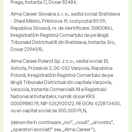
Praga, Instanța C, Dosar 82484,
Alma
Career
Slovakia
s. r. o.
, sediul social: Bratislava
-
Staré
Město
,
Pribinova
19, cod poștal 811 09,
Republica Slovacă, nr. de identificare: 35800861,
înregistrată în Registrul Comerțului de pe lângă
Tribunalul Districtual III din Bratislava, Instanța
Sro
,
Dosar 22949/B,
Alma
Career
Poland
Sp. z
o.o
.
, sediul social: BL
Astoria,
Przeskok
2, 00-032 Varșovia, Republica
Polonă, înregistrată în Registrul Comerțului de pe
lângă Tribunalul Districtual din capitala Varșovia,
Varșovia, Instanța Comercială XII a Registrului
Național al Instanțelor, număr dosar KRS
0000988078, NIP 5252920122, REGON: 522873400,
cu un capital social de 300.000 PLN,
(denumite în continuare „
noi
”, „
nouă
”, „
al nostru
”,
„
operatori asociați
” sau „
Alma
Career
”).