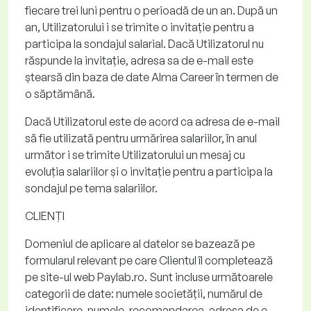
fiecare trei luni pentru o perioadă de un an. După un
an, Utilizatorului i se trimite o invitație pentru a
participa la sondajul salarial. Dacă Utilizatorul nu
răspunde la invitație, adresa sa de e-mail este
ștearsă din baza de date Alma
Career
în termen de
o săptămână.
Dacă Utilizatorul este de acord ca adresa de e-mail
să fie utilizată pentru urmărirea salariilor, în anul
următor i se trimite Utilizatorului un mesaj cu
evoluția salariilor și o invitație pentru a participa la
sondajul pe tema salariilor.
CLIENȚI
Domeniul de aplicare al datelor
se bazează pe
formularul relevant pe care Clientul îl completează
pe site-ul web Paylab
.ro
. Sunt incluse următoarele
categorii de date: numele societății, numărul de
identificare, numele, recomandarea, adresa de e-