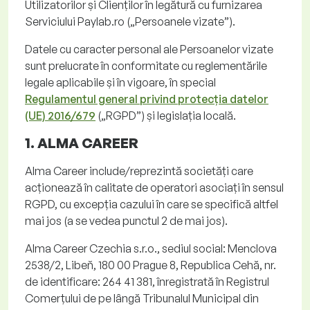
Utilizatorilor și Clienților în legătură cu furnizarea
Serviciului Paylab
.ro
(„
Persoanele vizate
”).
Datele cu caracter personal ale Persoanelor vizate
sunt prelucrate în conformitate cu reglementările
legale aplicabile și în vigoare, în special
Regulamentul general privind protecția datelor
(UE) 2016/679
(„
RGPD
”) și legislația locală.
1. ALMA CAREER
Alma
Career
include/reprezintă societăți care
acționează în calitate de operatori asociați în sensul
RGPD, cu excepția cazului în care se specifică altfel
mai jos (a se vedea punctul 2 de mai jos).
Alma
Career
Czechia
s.r.o
.
, sediul social:
Menclova
2538/2,
Libeň
, 180 00
Prague
8, Republica Cehă, nr.
de identificare: 264 41 381, înregistrată în Registrul
Comerțului de pe lângă Tribunalul Municipal din