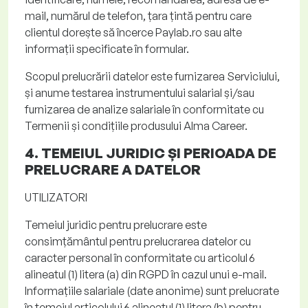
mail, numărul de telefon, țara țintă pentru care
clientul dorește să încerce Paylab
.ro
sau alte
informații specificate în formular.
Scopul prelucrării datelor
este furnizarea Serviciului,
și anume testarea instrumentului salarial și/sau
furnizarea de analize salariale în conformitate cu
Termenii și condițiile produsului Alma
Career
.
4. TEMEIUL JURIDIC ȘI
PERIOADA DE
PRELUCRARE A DATELOR
UTILIZATORI
Temeiul juridic pentru prelucrare
este
consimțământul pentru prelucrarea datelor cu
caracter personal în conformitate cu articolul 6
alineatul (1) litera (a) din RGPD în cazul unui e-mail.
Informațiile salariale (date anonime) sunt prelucrate
în temeiul articolului 6 alineatul (1) litera (b) pentru