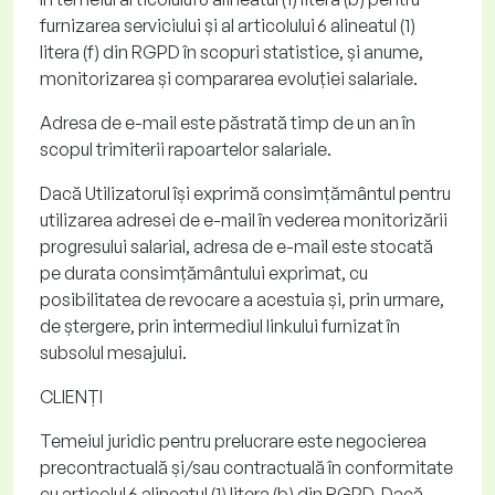
furnizarea serviciului și al articolului 6 alineatul (1)
litera (f) din RGPD în scopuri statistice, și anume,
monitorizarea și compararea evoluției salariale.
Adresa de e-mail este păstrată timp de
un an
în
scopul trimiterii rapoartelor salariale
.
Dacă Utilizatorul își exprimă consimțământul pentru
utilizarea adresei de e-mail în
vederea monitorizării
progresului salarial
, adresa de e-mail este stocată
pe durata consimțământului exprimat
, cu
posibilitatea de revocare a acestuia și, prin urmare,
de ștergere, prin intermediul linkului furnizat în
subsolul mesajului.
CLIENȚI
Temeiul juridic pentru prelucrare
este negocierea
precontractuală și/sau contractuală în conformitate
cu articolul 6 alineatul (1) litera (b) din RGPD. Dacă