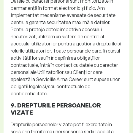
Datele cu caracter personal sunt monitorizate în
permanență în format electronic și fizic. Am
implementat mecanisme avansate de securitate
pentru a garanta securitatea maximă a datelor.
Pentru a proteja datele împotriva accesului
neautorizat, utilizăm un sistem de control al
accesului utilizatorilor pentru a gestiona drepturile și
rolurile utilizatorilor. Toate persoanele care, în cursul
activității lor sau în îndeplinirea obligațiilor
contractuale, intră în contact cu datele cu caracter
personal ale Utilizatorilor sau Clienților care
apelează la Serviciile Alma
Career
sunt supuse unor
obligații legale și/sau contractuale de
confidențialitate.
9. DREPTURILE PERSOANELOR
VIZATE
Drepturile persoanelor vizate pot fi exercitate în
scris prin trimiterea unei scrisori la sediul social al