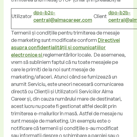
dpo-b2c-
dpo-b2b-
Utilizator
Client
central@almacareer.com
central@al
Termenii și condițiile pentru trimiterea de mesaje
de marketing sunt modificate conform
Directivei
asupra confidențialității și comunicațiilor
ele
c
tronice
și
reglementărilor locale. De asemenea,
vrem să subliniem faptul că nu toate mesajele pe
care le primiți de la noi sunt mesaje de
marketing/afaceri. Atunci când se furnizează un
anumit Serviciu, este uneori necesară comunicarea
directă cu Clienții și Utilizatorii Serviciilor Alma
Career
și, din cauza numărului mare de destinatari,
acest lucru nu poate fi gestionat altfel decât prin
trimiterea e-mailurilor în masă. Astfel de mesaje nu
sunt mesaje de marketing. Un exemplu este o
notificare că termenii și condițiile s-au modificat
sau informații despre o schimbare a parolei sau o