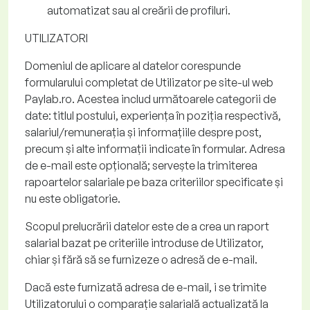
automatizat sau al creării de profiluri.
UTILIZATORI
Domeniul de aplicare al datelor
corespunde
formularului completat de Utilizator pe site-ul web
Paylab
.ro
. Acestea includ următoarele categorii de
date: titlul postului, experiența în poziția respectivă,
salariul/remunerația și informațiile despre post,
precum și alte informații indicate în formular. Adresa
de e-mail este opțională; servește la trimiterea
rapoartelor salariale pe baza criteriilor specificate și
nu este obligatorie.
Scopul prelucrării datelor
este de a crea un raport
salarial bazat pe criteriile introduse de Utilizator,
chiar și fără să se furnizeze o adresă de e-mail.
Dacă este furnizată adresa de e-mail, i se trimite
Utilizatorului o comparație salarială actualizată la