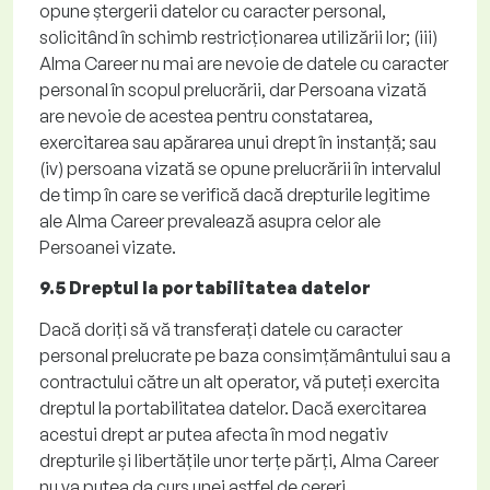
opune ștergerii datelor cu caracter personal,
solicitând în schimb restricționarea utilizării lor; (
iii)
Alma
Career
nu mai are nevoie de datele cu caracter
personal în scopul prelucrării, dar Persoana vizată
are nevoie de acestea pentru constatarea,
exercitarea sau apărarea unui drept în instanță; sau
(iv)
persoana vizată se opune prelucrării în intervalul
de timp în care se verifică dacă drepturile legitime
ale Alma
Career
prevalează asupra celor ale
Persoanei vizate.
9.5 Dreptul la portabilitatea datelor
Dacă doriți să vă transferați datele cu caracter
personal prelucrate pe baza consimțământului sau a
contractului către un alt operator, vă puteți exercita
dreptul la portabilitatea datelor. Dacă exercitarea
acestui drept ar putea afecta în mod negativ
drepturile și libertățile unor terțe părți, Alma
Career
nu va putea da curs unei astfel de cereri.