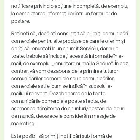
notificare privind o acțiune incompletă, de exemplu,
la completarea informațiilor într-un formular de
postare.
Rețineți
că, dacă ați consimțit să primiți comunicări
comerciale pentru alte produse pe care le oferim și
doriți să renunțați la un anumit Serviciu, dar nu la
toate, trebuie să includeți această informație în e-
mail, de exemplu, „renunțare numai la
Seduo
”. În caz
contrar, vă vom dezabona de la primirea tuturor
comunicărilor comerciale sau a comunicărilor
comerciale astfel cum se indică în subsolul e-
mailului relevant.
Dezabonarea de la toate
comunicările comerciale poate afecta, de
asemenea, trimiterea de anunțuri/postări de locuri
de muncă, deoarece le considerăm mesaje de
marketing
.
Este posibil să primiți notificări sub formă de