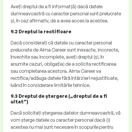
Aveți dreptul de a fi informat(ă) dacă datele
dumneavoastră cu caracter personal sunt prelucrate
și, în caz afirmativ, de a avea acces la acestea.
9.2 Dreptul la rectificare
Dacă considerați că datele cu caracter personal
prelucrate de Alma
Career
sunt inexacte, incorecte,
învechite sau incomplete, aveți dreptul (și, în
anumite cazuri, obligația) de a solicita rectificarea
sau completarea acestora. Alma
Career
va
rectifica/adăuga datele fără întârzieri nejustificate,
luând în considerare limitările tehnice.
9.3 Dreptul de ștergere („dreptul de a fi
uitat”)
Dacă solicitați ștergerea datelor dumneavoastră, vă
vom șterge datele cu caracter personal dacă
(i)
acestea nu mai sunt necesare în scopurile pentru