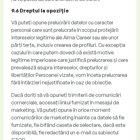
9.6 Dreptul la opoziție
Vă puteți opune prelucrării datelor cu caracter
personal care sunt prelucrate în scopul protejării
intereselor legitime ale Alma
Career
sau ale unor
părți terțe, inclusiv crearea de profiluri. Cu excepția
cazului în care putem dovedi că există motive
legitime imperioase care justifică prelucrarea și care
prevalează asupra intereselor, drepturilor și
libertăților Persoanei vizate, vom înceta prelucrarea
fără întârzieri nejustificate în caz de obiecție.
Dacă doriți să vă opuneți trimiterii de comunicări
comerciale, accesați linkul furnizat în mesajul de
marketing. Vă puteți opune în orice moment
comunicărilor de marketing înainte ca datele să fie
furnizate, fie bifând caseta de selectare, dacă este
disponibilă, fie redactând un e-mail cu subiectul