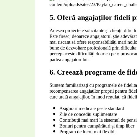
5. Oferă angajaților fideli p
Adesea proiectele solicitante și clienții dificil
Este firesc, deoarece angajatorul știe adevărata 
mai riscant să ofere responsabilități mari noilo
bune de dezvoltare profesională prin dificultat
percep aceste dificultăți doar ca pe o provocar
partea angajatorului.
6. Creează programe de fide
Suntem familiarizați cu programele de fidelitat
recompensarea angajaților proprii pentru fidel
care arată angajaților, în mod regulat, că fidel
Asigurări medicale peste standard
Zile de concediu suplimentare
Contribuții mai mari la sistemul de pensi
Bonuri pentru cumpărături și timp liber
Program de lucru mai flexibil