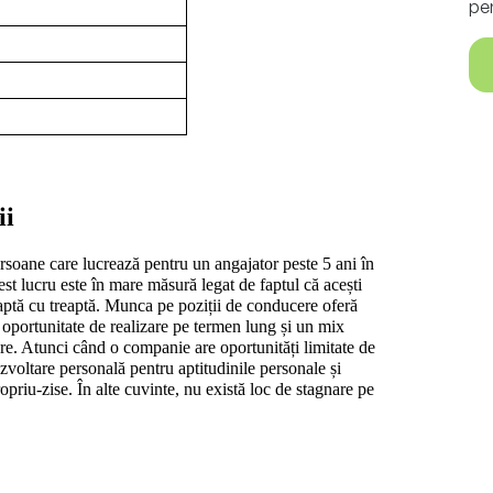
pe
i 
soane care lucrează pentru un angajator peste 5 ani în 
est lucru este în mare măsură legat de faptul că acești 
eaptă cu treaptă. Munca pe poziții de conducere oferă 
oportunitate de realizare pe termen lung și un mix 
are. Atunci când o companie are oportunități limitate de 
ezvoltare personală pentru aptitudinile personale și 
ropriu-zise. În alte cuvinte, nu există loc de stagnare pe 