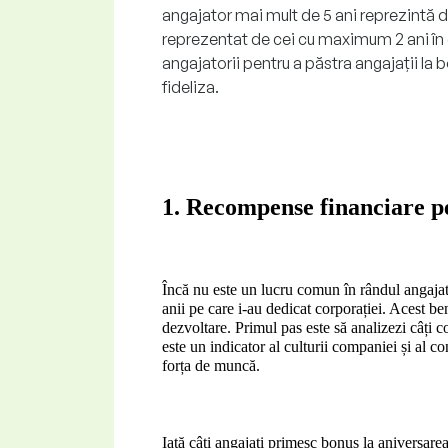
angajator mai mult de 5 ani reprezintă
reprezentat de cei cu maximum 2 ani în
angajatorii pentru a păstra angajații la 
fideliza.
1. Recompense financiare pe
Încă nu este un lucru comun în rândul angajato
anii pe care i-au dedicat corporației. Acest ben
dezvoltare. Primul pas este să analizezi câți c
este un indicator al culturii companiei și al con
forța de muncă.
Iată câți angajați primesc bonus la aniversar