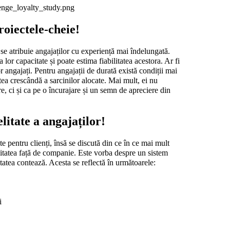
roiectele-cheie!
i se atribuie angajaților cu experiență mai îndelungată. 
lor capacitate și poate estima fiabilitatea acestora. Ar fi 
r angajați. Pentru angajații de durată există condiții mai 
ea crescândă a sarcinilor alocate. Mai mult, ei nu 
e, ci și ca pe o încurajare și un semn de apreciere din 
litate a angajaților!
e pentru clienți, însă se discută din ce în ce mai mult 
itatea față de companie. Este vorba despre un sistem 
itatea contează. Acesta se reflectă în următoarele:
i