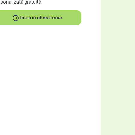
rsonalizată
gratuită
.
Intră în chestionar