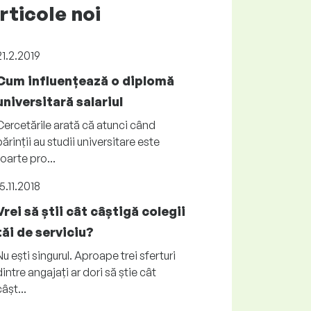
rticole noi
21.2.2019
Cum influențează o diplomă
universitară salariul
Cercetările arată că atunci când
părinții au studii universitare este
foarte pro...
15.11.2018
Vrei să știi cât câștigă colegii
tăi de serviciu?
Nu ești singurul. Aproape trei sferturi
dintre angajați ar dori să știe cât
câșt...