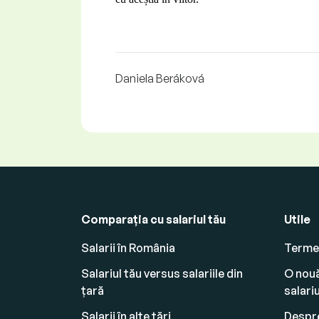
Daniela Beráková
Comparația cu salariul tău
Utile
Salarii în România
Termen
Salariul tău versus salariile din
O nouă
țară
salariu
Salarii în alte țări
Despre