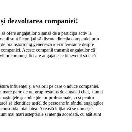
a și dezvoltarea companiei!
să ofere angajaților o șansă de a participa activ la 
enii sunt încurajați să discute direcția companiei prin 
le de brainstorming generează idei interesante despre 
l companiei. Aceste companii transmit angajaților că 
iitor comun și fiecare angajat este binevenit să facă 
sura influenței și a valorii pe care o aduce companiei. 
 mare parte de un grup restrâns de angajați chei,  numit 
oștințele și abilitățile lor profesionale, ci și pentru 
rcă să identifice astfel de persoane în rândul angajaților 
 consolida loialitatea. Această inițiativă se numește 
t mai mari așteptările și atenția acordată, cu atât sunt 