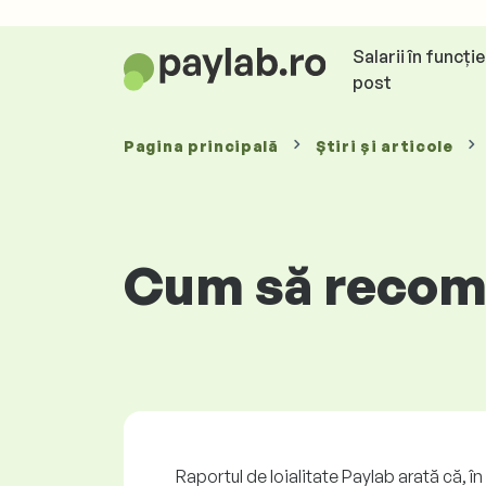
Salarii în funcți
post
Pagina principală
Știri și articole
Cum să recompe
Raportul de loialitate Paylab arată că, în