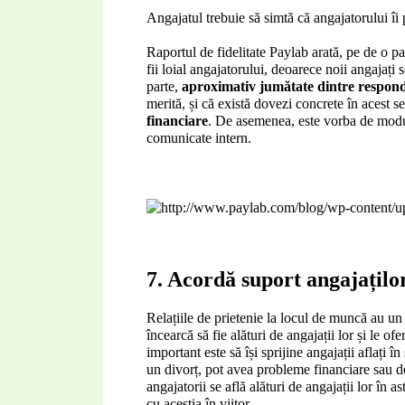
Angajatul trebuie să simtă că angajatorului îi 
Raportul de fidelitate Paylab arată, pe de o pa
fii loial angajatorului, deoarece noii angajați 
parte, 
aproximativ jumătate dintre respond
merită, și că există dovezi concrete în acest 
financiare
. De asemenea, este vorba de modul 
comunicate intern.
7. Acordă suport angajațilo
Relațiile de prietenie la locul de muncă au un 
încearcă să fie alături de angajații lor și le of
important este să își sprijine angajații aflați în
un divorț, pot avea probleme financiare sau d
angajatorii se află alături de angajații lor în as
cu aceștia în viitor. 