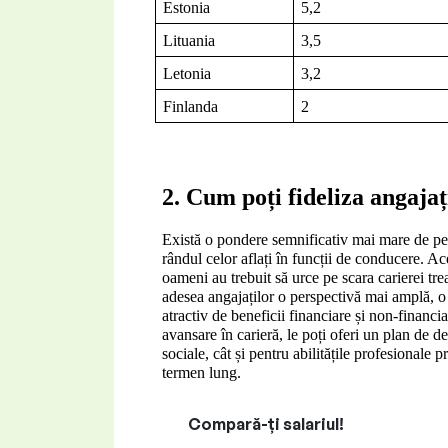
Estonia
5,2
Lituania
3,5
Letonia
3,2
Finlanda
2
2. Cum poți fideliza angajați
Există o pondere semnificativ mai mare de per
rândul celor aflați în funcții de conducere. Ac
oameni au trebuit să urce pe scara carierei tr
adesea angajaților o perspectivă mai amplă, o 
atractiv de beneficii financiare și non-financi
avansare în carieră, le poți oferi un plan de d
sociale, cât și pentru abilitățile profesionale p
termen lung.
Compară-ți salariul!