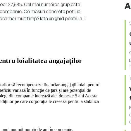
A
 doar 27,5%. Cel mai numeros grup este
 companie. Ce măsuri concrete pot lua
bord mai mult timp? Iată un ghid pentru a-i
ntru loialitatea angajaților
rilor să recompenseze financiar angajații loiali pentru 
eficiu variază în funcție de țară și are potențial de 
olegi din companie lucrează aici de peste 5 ani Acesta 
dițiilor pe care corporația le creează pentru a stabiliza 
ea unui anumit număr de ani în companie: