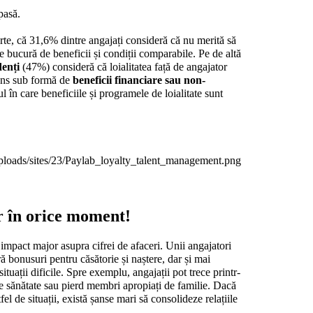
pasă.
rte, că 31,6% dintre angajați consideră că nu merită să 
se bucură de beneficii și condiții comparabile. Pe de altă 
enți
 (47%) consideră că loialitatea față de angajator 
sens sub formă de 
beneficii financiare sau non-
în care beneficiile și programele de loialitate sunt 
r în orice moment!
impact major asupra cifrei de afaceri. Unii angajatori 
eră bonusuri pentru căsătorie și naștere, dar și mai 
 situații dificile. Spre exemplu, angajații pot trece printr-
e sănătate sau pierd membri apropiați de familie. Dacă 
tfel de situații, există șanse mari să consolideze relațiile 