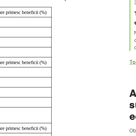
are primesc beneficii (%)
To
are primesc beneficii (%)
A
s
e
are primesc beneficii (%)
Obț