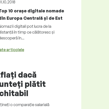
31.10.2018
Top 10 orașe digitale nomade
din Europa Centrală și de Est
Nomazii digitali pot lucra de la
distanță în timp ce călătoresc și
descoperă în...
ate articolele
flați dacă
unteți plătit
chitabil
ineți o comparație salarială