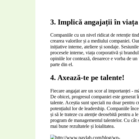
3. Implică angajații în viaț
Companiile cu un nivel ridicat de retenție tind 
crearea valorilor și a mediului companiei. Oam
inițiative interne, ateliere și sondaje. Sesiuni
procesele interne, viața corporativă și brandu
opiniile lor contează, deoarece e vorba de un v
parte din el.
4. Axează-te pe talente!
Fiecare angajat are un scor al importanței - mă
De obicei, progresul companiei este generat în
talente. Aceștia sunt speciali nu doar pentru cun
potențialul lor de leadership. Companiile încea
și să le trateze cu atenție deosebită pentru a le
program de managementul talentelor. Cu cât sun
mai bune rezultatele și loialitatea.