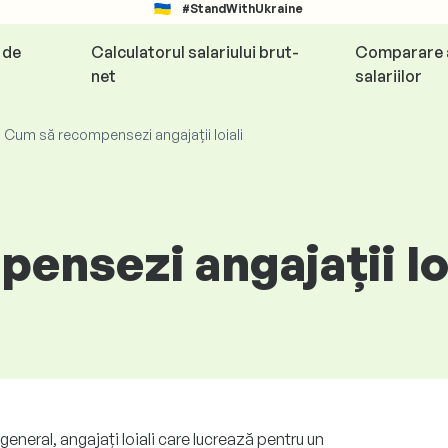
#StandWithUkraine
e de
Calculatorul salariului brut-
Comparare 
net
salariilor
Cum să recompensezi angajații loiali
nsezi angajații loi
 general, angajați loiali care lucrează pentru un