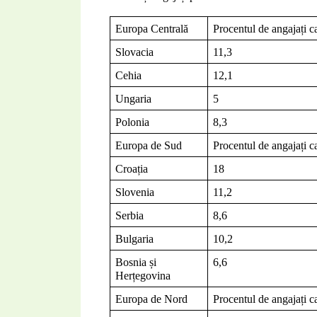
Europa Centrală
Procentul de angajați c
Slovacia
11,3
Cehia
12,1
Ungaria
5
Polonia
8,3
Europa de Sud
Procentul de angajați c
Croația
18
Slovenia
11,2
Serbia
8,6
Bulgaria
10,2
Bosnia și 
6,6
Herțegovina
Europa de Nord
Procentul de angajați c