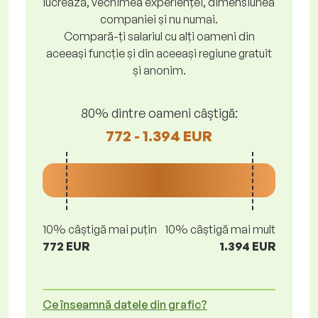
lucrează, vechimea experienței, dimensiunea
companiei și nu numai.
Compară-ți salariul cu alți oameni din
aceeași funcție și din aceeași regiune gratuit
și anonim.
80% dintre oameni câștigă:
772 - 1.394 EUR
10% câștigă mai puțin
10% câștigă mai mult
772 EUR
1.394 EUR
Ce înseamnă datele din grafic?