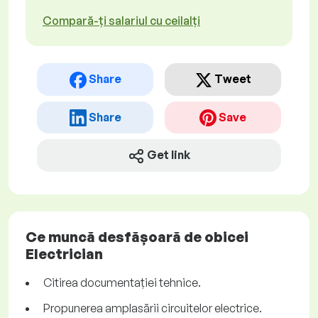
Compară-ți salariul cu ceilalți
Share
Tweet
Share
Save
Get link
Ce muncă desfășoară de obicei
Electrician
Citirea documentației tehnice.
Propunerea amplasării circuitelor electrice.