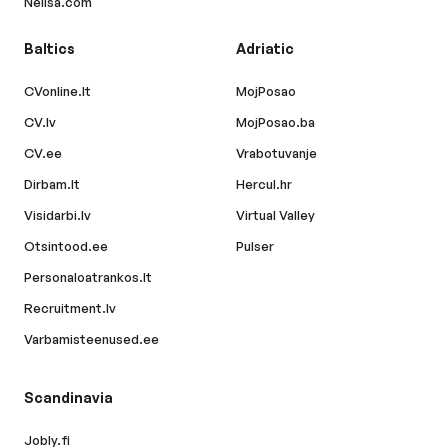
Nelisa.com
Baltics
Adriatic
CVonline.lt
MojPosao
CV.lv
MojPosao.ba
CV.ee
Vrabotuvanje
Dirbam.lt
Hercul.hr
Visidarbi.lv
Virtual Valley
Otsintood.ee
Pulser
Personaloatrankos.lt
Recruitment.lv
Varbamisteenused.ee
Scandinavia
Jobly.fi