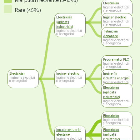
Mai puțin frecvente (5-15%)
Electrician
Inginerie electrică
Rare (<5%)
și energetică
Electrician
Inginer electric
Inginerie electrică
(aplicații
și energetică
industriale)
Inginerie electrică
Tehnician
și energetică
depanare
Inginerie electrică
și energetică
Programator PLC
Inginerie electrică
și energetică
Electrician
Inginer electric
Inginer în
Inginerie electrică
Inginerie electrică
industria energiei
și energetică
și energetică
Inginerie electrică
și energetică
Electrician
(aplicații
industriale)
Inginerie electrică
și energetică
Electrician
Inginerie electrică
și energetică
Instalator lucrări
Electrician
electrice
(aplicații
Inginerie electrică
industriale)