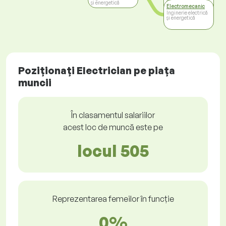
și energetică
Inginerie electrică
Electromecanic
și energetică
Inginerie electrică
și energetică
Poziționați Electrician pe piața
muncii
În clasamentul salariilor
acest loc de muncă este pe
locul 505
Reprezentarea femeilor în funcție
0%