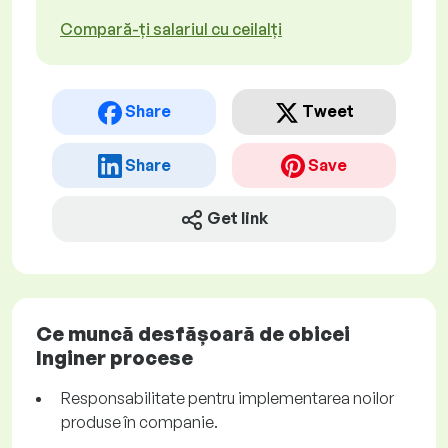
Compară-ți salariul cu ceilalți
Share
Tweet
Share
Save
Get link
Ce muncă desfășoară de obicei
Inginer procese
Responsabilitate pentru implementarea noilor
produse în companie.