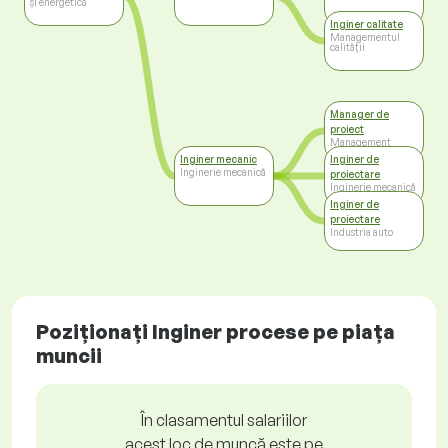
și energetică
Inginer calitate
Managementul
calității
Manager de
proiect
Management
Inginer mecanic
Inginer de
Inginerie mecanică
proiectare
Inginerie mecanică
Inginer de
proiectare
Industria auto
Poziționați Inginer procese pe piața
muncii
În clasamentul salariilor
acest loc de muncă este pe