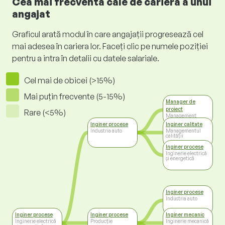
Cea mai frecventă cale de carieră a unui
angajat
Graficul arată modul în care angajații progresează cel
mai adesea în cariera lor. Faceți clic pe numele poziției
pentru a intra în detalii cu datele salariale.
Cel mai de obicei (>15%)
Mai puțin frecvente (5-15%)
Manager de
proiect
Rare (<5%)
Management
Inginer procese
Inginer calitate
Industria auto
Managementul
calității
Inginer procese
Inginerie electrică
și energetică
Inginer procese
Industria auto
Inginer procese
Inginer procese
Inginer mecanic
Inginerie electrică
Producție
Inginerie mecanică