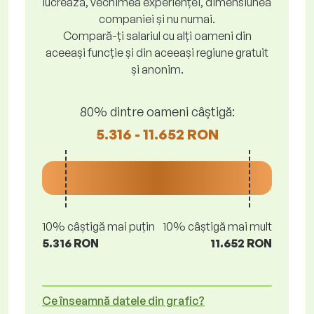
lucrează, vechimea experienței, dimensiunea
companiei și nu numai.
Compară-ți salariul cu alți oameni din
aceeași funcție și din aceeași regiune gratuit
și anonim.
80% dintre oameni câștigă:
5.316 - 11.652 RON
10% câștigă mai puțin
10% câștigă mai mult
5.316 RON
11.652 RON
Ce înseamnă datele din grafic?