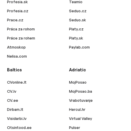
Profesia.sk
Teamio
Profesia.cz
Seduo.cz
Prace.cz
Seduo.sk
Práca za rohom
Platy.cz
Práce za rohem
Platy.sk
Atmoskop
Paylab.com
Nelisa.com
Baltics
Adriatic
CVonline.lt
MojPosao
CV.lv
MojPosao.ba
CV.ee
Vrabotuvanje
Dirbam.lt
Hercul.hr
Visidarbi.lv
Virtual Valley
Otsintood.ee
Pulser